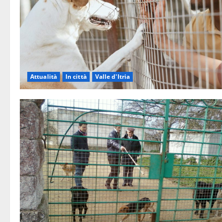
Attualità
In città
Valle d'Itria