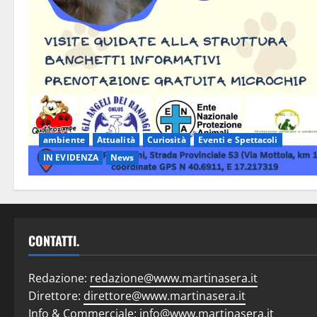
ambiente
Attualità
Curiosità
Eventi e Spettacoli
IN EVIDENZA
News
CONTATTI.
Redazione:
redazione@www.martinasera.it
Direttore:
direttore@www.martinasera.it
Info & Commerciale:
info@www.martinasera.it