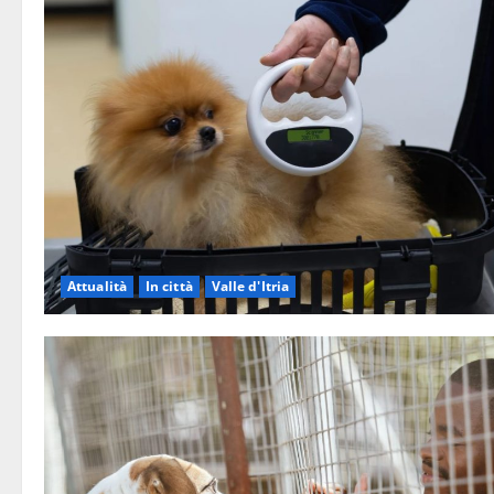
Attualità
In città
Valle d'Itria