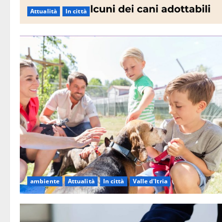
Attualità
In città
ambiente
Attualità
In città
Valle d'Itria