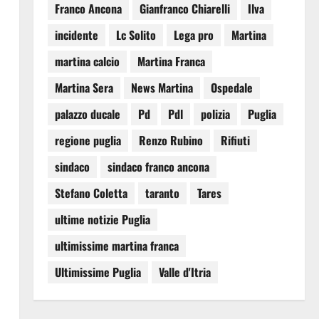
Franco Ancona
Gianfranco Chiarelli
Ilva
incidente
Lc Solito
Lega pro
Martina
martina calcio
Martina Franca
Martina Sera
News Martina
Ospedale
palazzo ducale
Pd
Pdl
polizia
Puglia
regione puglia
Renzo Rubino
Rifiuti
sindaco
sindaco franco ancona
Stefano Coletta
taranto
Tares
ultime notizie Puglia
ultimissime martina franca
Ultimissime Puglia
Valle d'Itria