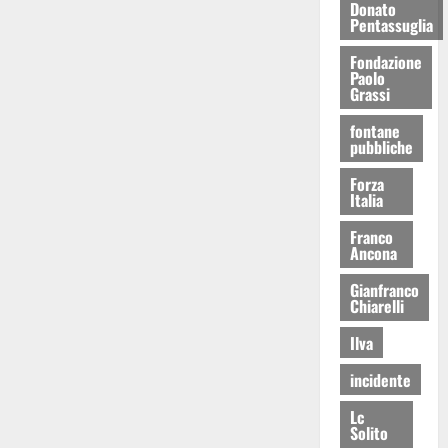
Donato
Pentassuglia
Fondazione
Paolo
Grassi
fontane
pubbliche
Forza
Italia
Franco
Ancona
Gianfranco
Chiarelli
Ilva
incidente
Lc
Solito