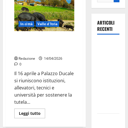
ARTICOLI
In città
Valle d'Itria
RECENTI
Suino nero pugliese, a Martina
La gara
Franca il confronto sul
ciclistica
riconoscimento ministeriale
dei Giochi
Redazione
14/04/2026
attraversa
0
Martina
Il 16 aprile a Palazzo Ducale
Franca:
si riuniscono istituzioni,
ecco le
allevatori, tecnici e
strade
università per sostenere la
interessate
tutela...
e gli orari
Leggi tutto
Martina
Franca