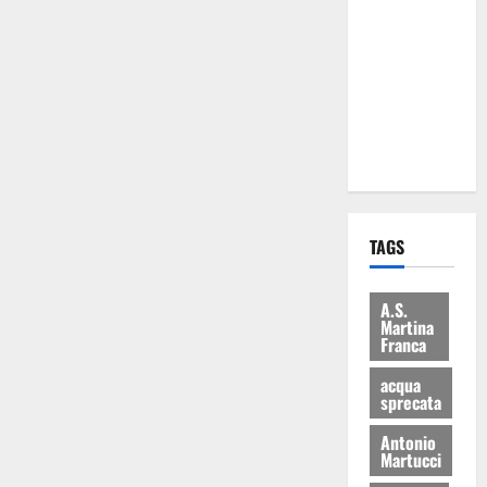
Martina
Franca: Il
sindaco non
ha fatto le
scuse alla
Lillo
TAGS
A.S.
Martina
Franca
acqua
sprecata
Antonio
Martucci