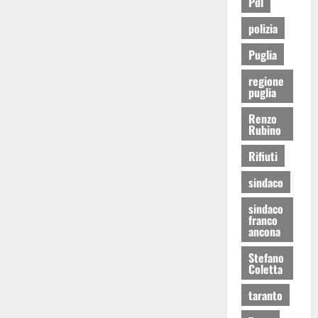
Pdl
polizia
Puglia
regione
puglia
Renzo
Rubino
Rifiuti
sindaco
sindaco
franco
ancona
Stefano
Coletta
taranto