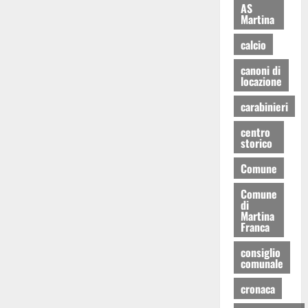
AS
Martina
calcio
canoni di
locazione
carabinieri
centro
storico
Comune
Comune
di
Martina
Franca
consiglio
comunale
cronaca