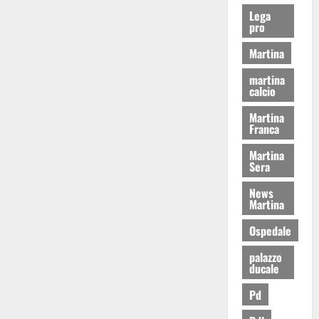
Lega
pro
Martina
martina
calcio
Martina
Franca
Martina
Sera
News
Martina
Ospedale
palazzo
ducale
Pd