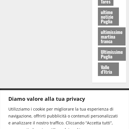
Tares
ultime
notizie
Puglia
ultimissime
martina
franca
Ultimissime
Puglia
Valle
d'Itria
Diamo valore alla tua privacy
CONTATTI.
Utilizziamo i cookie per migliorare la tua esperienza di
navigazione, offrirti pubblicità o contenuti personalizzati
Redazione:
redazione@www.martinasera.it
e analizzare il nostro traffico. Cliccando “Accetta tutti”,
Direttore:
direttore@www.martinasera.it