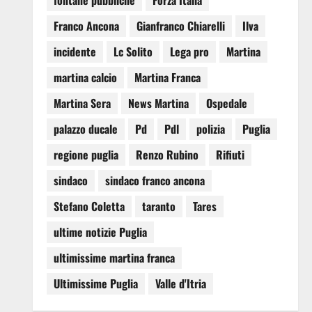
fontane pubbliche
Forza Italia
Franco Ancona
Gianfranco Chiarelli
Ilva
incidente
Lc Solito
Lega pro
Martina
martina calcio
Martina Franca
Martina Sera
News Martina
Ospedale
palazzo ducale
Pd
Pdl
polizia
Puglia
regione puglia
Renzo Rubino
Rifiuti
sindaco
sindaco franco ancona
Stefano Coletta
taranto
Tares
ultime notizie Puglia
ultimissime martina franca
Ultimissime Puglia
Valle d'Itria