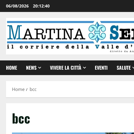
06/08/2026
20:12:41
HOME
NEWS
VIVERE LA CITTÀ
EVENTI
SALUTE
Home
bcc
bcc