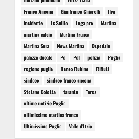
fontane pubbliche
Forza Italia
Franco Ancona
Gianfranco Chiarelli
Ilva
incidente
Lc Solito
Lega pro
Martina
martina calcio
Martina Franca
Martina Sera
News Martina
Ospedale
palazzo ducale
Pd
Pdl
polizia
Puglia
regione puglia
Renzo Rubino
Rifiuti
sindaco
sindaco franco ancona
Stefano Coletta
taranto
Tares
ultime notizie Puglia
ultimissime martina franca
Ultimissime Puglia
Valle d'Itria