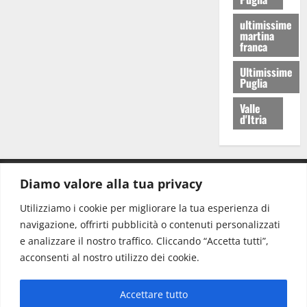
ultimissime
martina
franca
Ultimissime
Puglia
Valle
d'Itria
Diamo valore alla tua privacy
CONTATTI.
Utilizziamo i cookie per migliorare la tua esperienza di
navigazione, offrirti pubblicità o contenuti personalizzati
Redazione:
redazione@www.martinasera.it
e analizzare il nostro traffico. Cliccando “Accetta tutti”,
Direttore:
direttore@www.martinasera.it
acconsenti al nostro utilizzo dei cookie.
Info & Commerciale:
info@www.martinasera.it
Accettare tutto