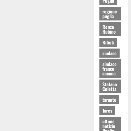
Puglia
regione
puglia
Renzo
Rubino
Rifiuti
sindaco
sindaco
franco
ancona
Stefano
Coletta
taranto
Tares
ultime
notizie
Puglia