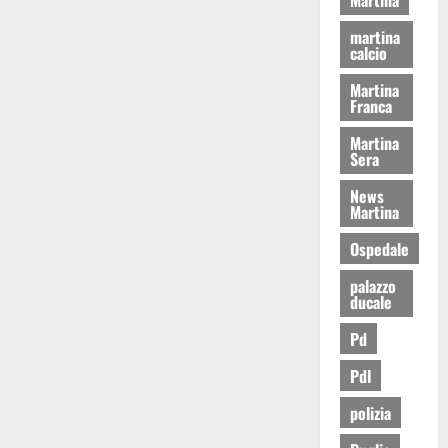
martina
calcio
Martina
Franca
Martina
Sera
News
Martina
Ospedale
palazzo
ducale
Pd
Pdl
polizia