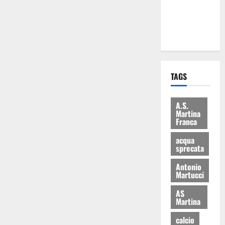
ai 15 nuovi
Fucilieri
dell’Aria
TAGS
A.S.
Martina
Franca
acqua
sprecata
Antonio
Martucci
AS
Martina
calcio