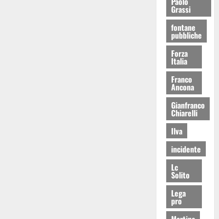
Paolo
Grassi
fontane
pubbliche
Forza
Italia
Franco
Ancona
Gianfranco
Chiarelli
Ilva
incidente
Lc
Solito
Lega
pro
Martina