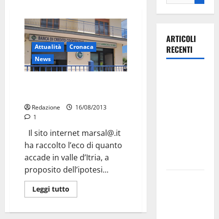
ARTICOLI
Attualità
Cronaca
RECENTI
News
Ospedale di
Bcc Alberobello: mafia,
Martina
l’indagine vista dalla Sicilia
Franca,
Redazione
16/08/2013
Forza Italia
1
annuncia la
Il sito internet marsal@.it
protesta:
ha raccolto l’eco di quanto
sit-in lunedì
accade in valle d’Itria, a
10 agosto
proposito dell’ipotesi...
Il Comune
Leggi tutto
di Martina
Franca
pubblica il