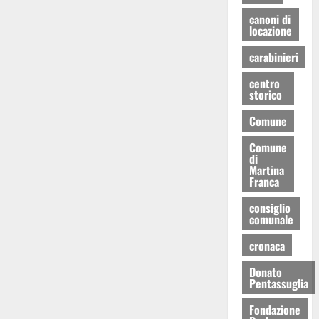
canoni di
locazione
carabinieri
centro
storico
Comune
Comune
di
Martina
Franca
consiglio
comunale
cronaca
Donato
Pentassuglia
Fondazione