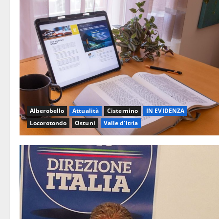
Alberobello
Attualità
Cisternino
IN EVIDENZA
Locorotondo
Ostuni
Valle d'Itria