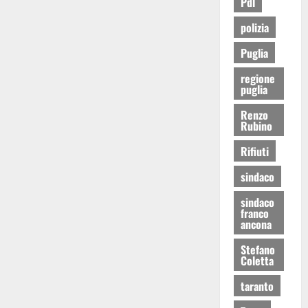
Pdl
polizia
Puglia
regione
puglia
Renzo
Rubino
Rifiuti
sindaco
sindaco
franco
ancona
Stefano
Coletta
taranto