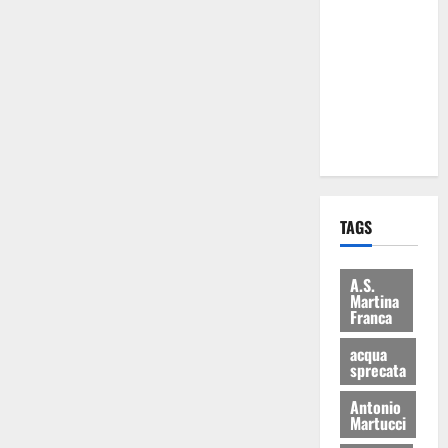
Martina
Franca: Il
sindaco non
ha fatto le
scuse alla
Lillo
TAGS
A.S.
Martina
Franca
acqua
sprecata
Antonio
Martucci