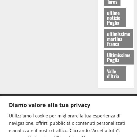
Tares
ultime
notizie
Puglia
ultimissime
martina
franca
Ultimissime
Puglia
Valle
d'Itria
Diamo valore alla tua privacy
CONTATTI.
Utilizziamo i cookie per migliorare la tua esperienza di
navigazione, offrirti pubblicità o contenuti personalizzati
Redazione:
redazione@www.martinasera.it
e analizzare il nostro traffico. Cliccando “Accetta tutti”,
Direttore:
direttore@www.martinasera.it