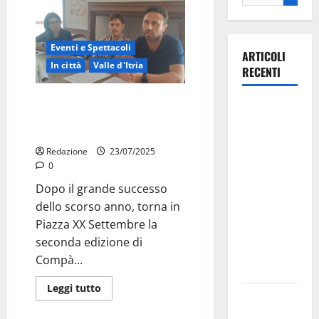
Eventi e Spettacoli
ARTICOLI
In città
Valle d'Itria
RECENTI
Compà – L’unione fa la banda: il
La gara
17 agosto a Martina Franca la
ciclistica
musica torna protagonista
dei Giochi
Redazione
23/07/2025
attraversa
0
Martina
Dopo il grande successo
Franca:
dello scorso anno, torna in
ecco le
Piazza XX Settembre la
strade
seconda edizione di
interessate
Compà...
e gli orari
Leggi tutto
Martina
Franca