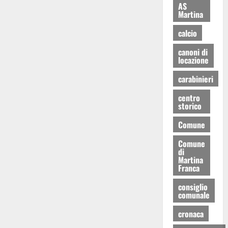
AS
Martina
calcio
canoni di
locazione
carabinieri
centro
storico
Comune
Comune
di
Martina
Franca
consiglio
comunale
cronaca