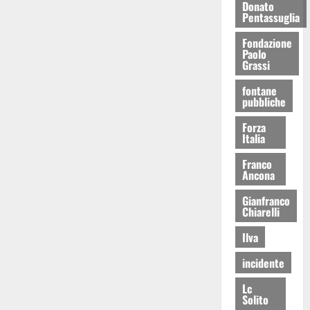
Donato
Pentassuglia
Fondazione
Paolo
Grassi
fontane
pubbliche
Forza
Italia
Franco
Ancona
Gianfranco
Chiarelli
Ilva
incidente
Lc
Solito