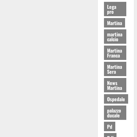
Lega
pro
Martina
martina
calcio
Martina
Franca
Martina
Sera
News
Martina
Ospedale
palazzo
ducale
Pd