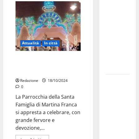
investe
sulle
famiglie: in
arrivo tre
seminari
Attualità
In città
dedicati ad
adolescenti,
Sotto il cielo di Martina Franca,
genitori ed
la fede celebra la famiglia di
empatia
Nazareth
Aeronautica
Redazione
18/10/2024
0
Militare, al
16° Stormo
La Parrocchia della Santa
di Martina
Famiglia di Martina Franca
Franca
si appresta a celebrare, con
consegnati
grande fervore e
i Baschi Blu
devozione,...
ai 15 nuovi