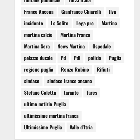
fontane pubbliche
Forza Italia
Franco Ancona
Gianfranco Chiarelli
Ilva
incidente
Lc Solito
Lega pro
Martina
martina calcio
Martina Franca
Martina Sera
News Martina
Ospedale
palazzo ducale
Pd
Pdl
polizia
Puglia
regione puglia
Renzo Rubino
Rifiuti
sindaco
sindaco franco ancona
Stefano Coletta
taranto
Tares
ultime notizie Puglia
ultimissime martina franca
Ultimissime Puglia
Valle d'Itria