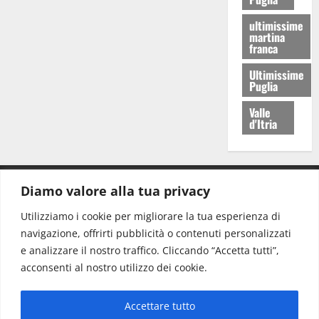
ultimissime
martina
franca
Ultimissime
Puglia
Valle
d'Itria
Diamo valore alla tua privacy
CONTATTI.
Utilizziamo i cookie per migliorare la tua esperienza di
navigazione, offrirti pubblicità o contenuti personalizzati
Redazione:
redazione@www.martinasera.it
e analizzare il nostro traffico. Cliccando “Accetta tutti”,
Direttore:
direttore@www.martinasera.it
acconsenti al nostro utilizzo dei cookie.
Info & Commerciale:
info@www.martinasera.it
Accettare tutto