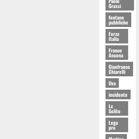
Paolo
Grassi
fontane
pubbliche
Forza
Italia
Franco
Ancona
Gianfranco
Chiarelli
Ilva
incidente
Lc
Solito
Lega
pro
Martina