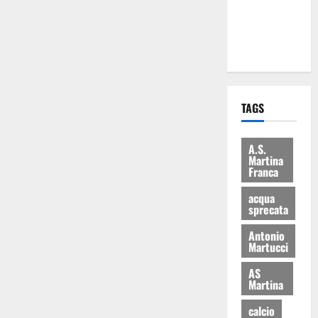
ai 15 nuovi
Fucilieri
dell’Aria
TAGS
A.S.
Martina
Franca
acqua
sprecata
Antonio
Martucci
AS
Martina
calcio