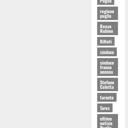
Puglia
regione
puglia
Renzo
Rubino
Rifiuti
sindaco
sindaco
franco
ancona
Stefano
Coletta
taranto
Tares
ultime
notizie
Puglia