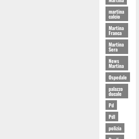
martina
calcio
Martina
Franca
Martina
Sera
News
Martina
Ospedale
palazzo
ducale
Pd
Pdl
polizia