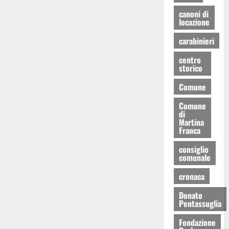
canoni di
locazione
carabinieri
centro
storico
Comune
Comune
di
Martina
Franca
consiglio
comunale
cronaca
Donato
Pentassuglia
Fondazione