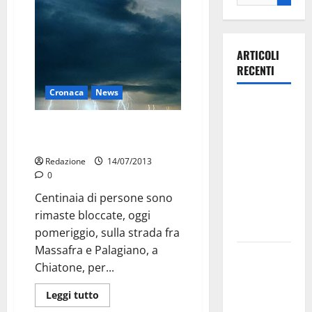
ARTICOLI
RECENTI
Cronaca
News
Ospedale di
Martina
Chiatona: bloccati nel
Franca,
sottopasso
Forza Italia
Redazione
14/07/2013
annuncia la
0
protesta:
Centinaia di persone sono
sit-in lunedì
rimaste bloccate, oggi
10 agosto
pomeriggio, sulla strada fra
Massafra e Palagiano, a
Il Comune
Chiatone, per...
di Martina
Franca
Leggi tutto
pubblica il