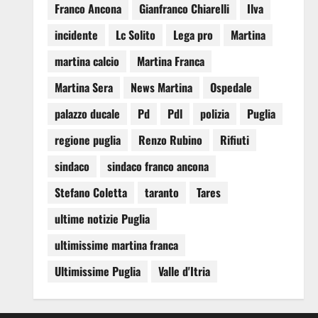
Franco Ancona
Gianfranco Chiarelli
Ilva
incidente
Lc Solito
Lega pro
Martina
martina calcio
Martina Franca
Martina Sera
News Martina
Ospedale
palazzo ducale
Pd
Pdl
polizia
Puglia
regione puglia
Renzo Rubino
Rifiuti
sindaco
sindaco franco ancona
Stefano Coletta
taranto
Tares
ultime notizie Puglia
ultimissime martina franca
Ultimissime Puglia
Valle d'Itria