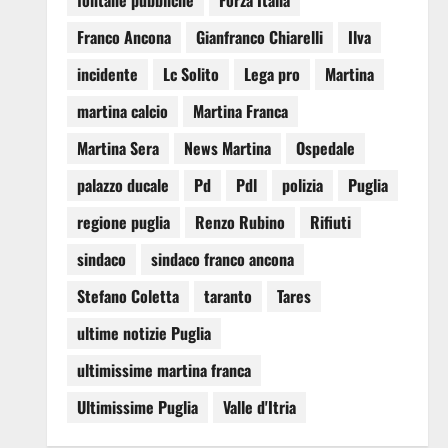
fontane pubbliche
Forza Italia
Franco Ancona
Gianfranco Chiarelli
Ilva
incidente
Lc Solito
Lega pro
Martina
martina calcio
Martina Franca
Martina Sera
News Martina
Ospedale
palazzo ducale
Pd
Pdl
polizia
Puglia
regione puglia
Renzo Rubino
Rifiuti
sindaco
sindaco franco ancona
Stefano Coletta
taranto
Tares
ultime notizie Puglia
ultimissime martina franca
Ultimissime Puglia
Valle d'Itria