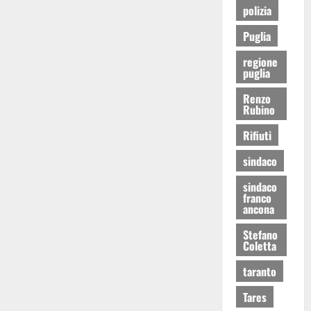
polizia
Puglia
regione
puglia
Renzo
Rubino
Rifiuti
sindaco
sindaco
franco
ancona
Stefano
Coletta
taranto
Tares