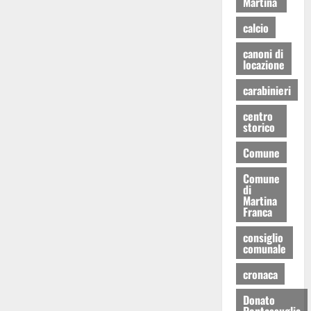
Martina
calcio
canoni di
locazione
carabinieri
centro
storico
Comune
Comune
di
Martina
Franca
consiglio
comunale
cronaca
Donato
Pentassuglia