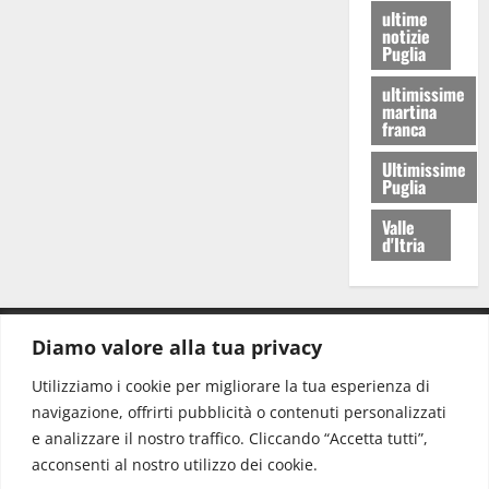
ultime
notizie
Puglia
ultimissime
martina
franca
Ultimissime
Puglia
Valle
d'Itria
Diamo valore alla tua privacy
CONTATTI.
Utilizziamo i cookie per migliorare la tua esperienza di
navigazione, offrirti pubblicità o contenuti personalizzati
Redazione:
redazione@www.martinasera.it
e analizzare il nostro traffico. Cliccando “Accetta tutti”,
Direttore:
direttore@www.martinasera.it
acconsenti al nostro utilizzo dei cookie.
Info & Commerciale:
info@www.martinasera.it