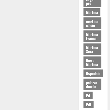
pro
Martina
martina
calcio
Martina
Franca
Martina
Sera
News
Martina
Ospedale
palazzo
ducale
Pd
Pdl