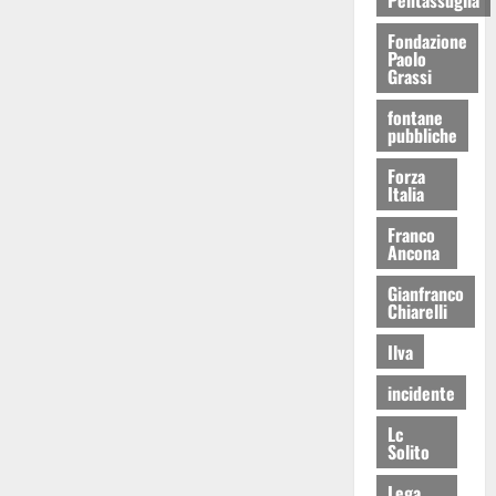
Fondazione
Paolo
Grassi
fontane
pubbliche
Forza
Italia
Franco
Ancona
Gianfranco
Chiarelli
Ilva
incidente
Lc
Solito
Lega