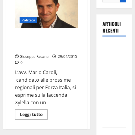
Politica
ARTICOLI
RECENTI
Caroli (FI): “Non si affronta
l’emergenza Xylella rinviando il
Martina
Consiglio”
Franca
Giuseppe Fasano
29/04/2015
investe
0
sulle
L’avv. Mario Caroli,
famiglie: in
candidato alle prossime
arrivo tre
regionali per Forza Italia, si
seminari
esprime sulla faccenda
dedicati ad
Xylella con un...
adolescenti,
genitori ed
Leggi tutto
empatia
Aeronautica