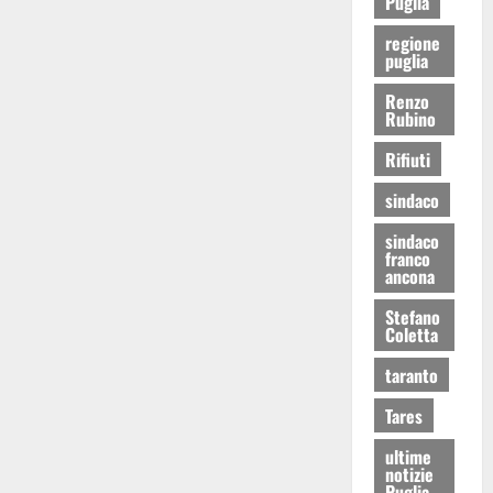
Puglia
regione
puglia
Renzo
Rubino
Rifiuti
sindaco
sindaco
franco
ancona
Stefano
Coletta
taranto
Tares
ultime
notizie
Puglia