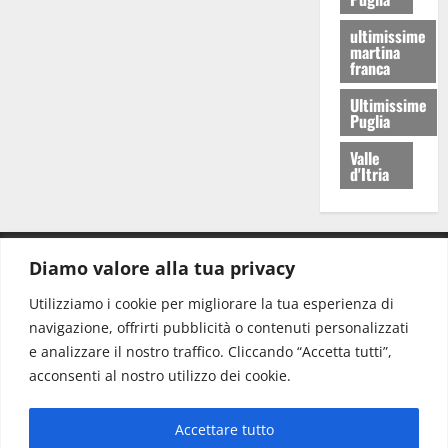
ultimissime
martina
franca
Ultimissime
Puglia
Valle
d'Itria
Diamo valore alla tua privacy
CONTATTI.
Utilizziamo i cookie per migliorare la tua esperienza di
navigazione, offrirti pubblicità o contenuti personalizzati
Redazione:
redazione@www.martinasera.it
e analizzare il nostro traffico. Cliccando “Accetta tutti”,
Direttore:
direttore@www.martinasera.it
acconsenti al nostro utilizzo dei cookie.
Info & Commerciale:
info@www.martinasera.it
Accettare tutto