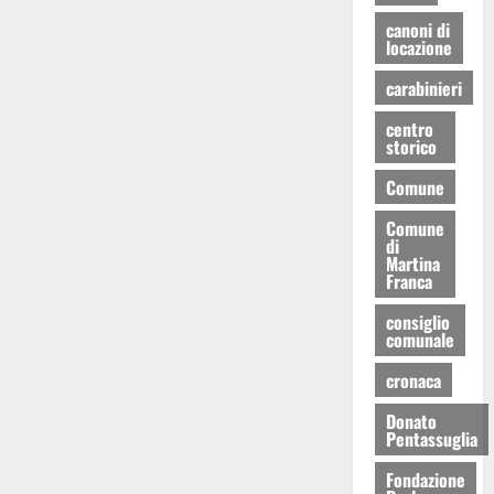
canoni di
locazione
carabinieri
centro
storico
Comune
Comune
di
Martina
Franca
consiglio
comunale
cronaca
Donato
Pentassuglia
Fondazione