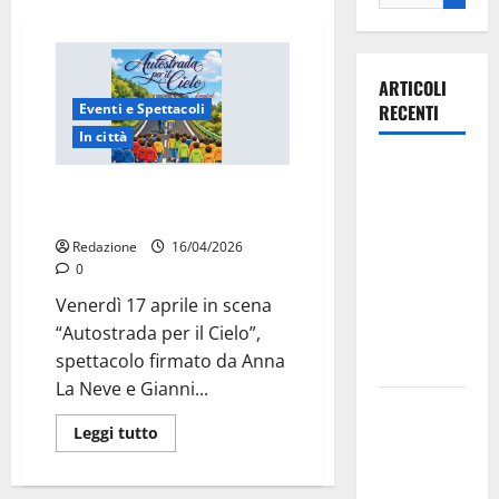
ARTICOLI
Eventi e Spettacoli
RECENTI
In città
Ospedale di
Martina Franca, il musical
Martina
dedicato a Carlo Acutis
Franca,
Redazione
16/04/2026
Forza Italia
0
annuncia la
Venerdì 17 aprile in scena
protesta:
“Autostrada per il Cielo”,
sit-in lunedì
spettacolo firmato da Anna
10 agosto
La Neve e Gianni...
Il Comune
Leggi tutto
di Martina
Franca
pubblica il