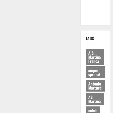
ai 15 nuovi
Fucilieri
dell’Aria
TAGS
A.S.
Martina
Franca
acqua
sprecata
Antonio
Martucci
AS
Martina
calcio