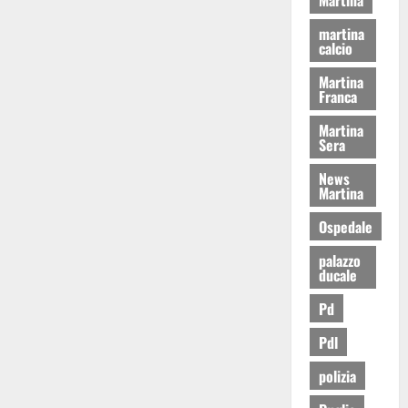
martina
calcio
Martina
Franca
Martina
Sera
News
Martina
Ospedale
palazzo
ducale
Pd
Pdl
polizia