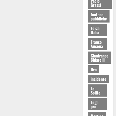
Paolo
Grassi
fontane
pubbliche
Forza
Italia
Franco
Ancona
Gianfranco
Chiarelli
Ilva
incidente
Lc
Solito
Lega
pro
Martina