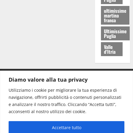
ultimissime
martina
franca
Ultimissime
Puglia
Valle
d'Itria
Diamo valore alla tua privacy
CONTATTI.
Utilizziamo i cookie per migliorare la tua esperienza di
navigazione, offrirti pubblicità o contenuti personalizzati
Redazione:
redazione@www.martinasera.it
e analizzare il nostro traffico. Cliccando “Accetta tutti”,
Direttore:
direttore@www.martinasera.it
acconsenti al nostro utilizzo dei cookie.
Info & Commerciale:
info@www.martinasera.it
Accettare tutto