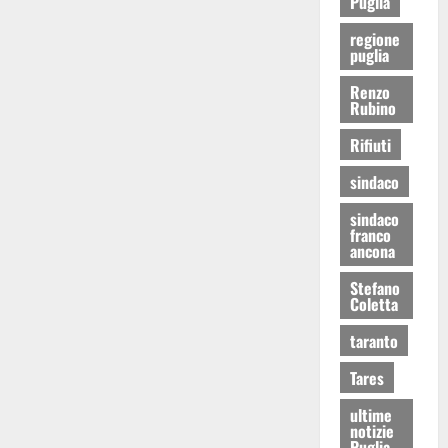
Puglia
regione
puglia
Renzo
Rubino
Rifiuti
sindaco
sindaco
franco
ancona
Stefano
Coletta
taranto
Tares
ultime
notizie
Puglia