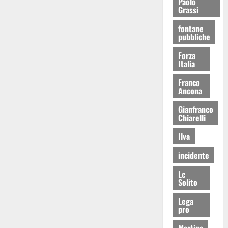
Paolo
Grassi
fontane
pubbliche
Forza
Italia
Franco
Ancona
Gianfranco
Chiarelli
Ilva
incidente
Lc
Solito
Lega
pro
Martina