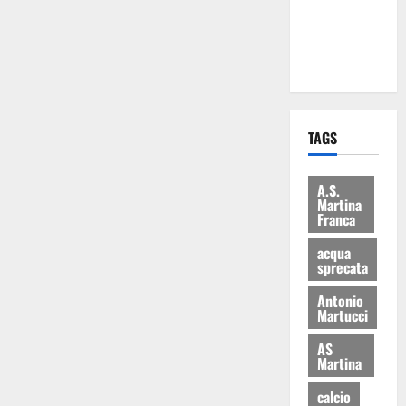
ai 15 nuovi
Fucilieri
dell’Aria
TAGS
A.S.
Martina
Franca
acqua
sprecata
Antonio
Martucci
AS
Martina
calcio