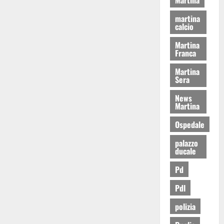
martina
calcio
Martina
Franca
Martina
Sera
News
Martina
Ospedale
palazzo
ducale
Pd
Pdl
polizia