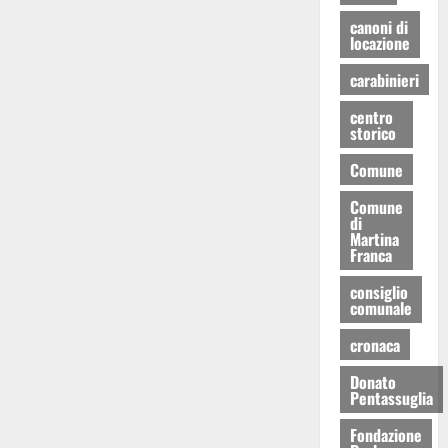
canoni di
locazione
carabinieri
centro
storico
Comune
Comune
di
Martina
Franca
consiglio
comunale
cronaca
Donato
Pentassuglia
Fondazione