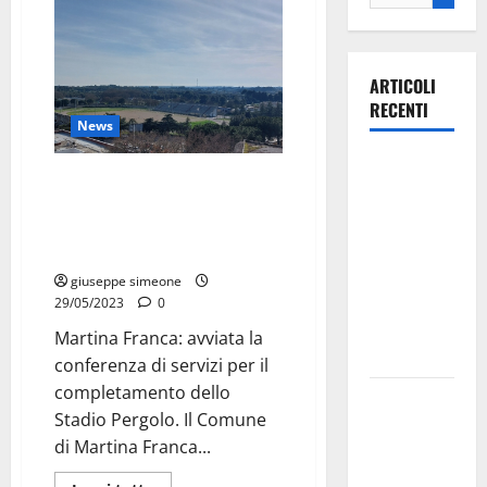
ARTICOLI
RECENTI
News
Ospedale di
Martina Franca: avviata la
Martina
conferenza di servizi per il
Franca,
completamento dello Stadio
Forza Italia
Pergolo
annuncia la
giuseppe simeone
protesta:
29/05/2023
0
sit-in lunedì
Martina Franca: avviata la
10 agosto
conferenza di servizi per il
completamento dello
Il Comune
Stadio Pergolo. Il Comune
di Martina
di Martina Franca...
Franca
pubblica il