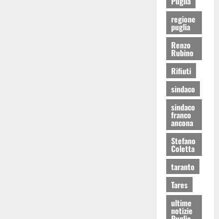
Puglia
regione
puglia
Renzo
Rubino
Rifiuti
sindaco
sindaco
franco
ancona
Stefano
Coletta
taranto
Tares
ultime
notizie
Puglia