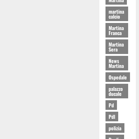
martina
calcio
Martina
Franca
Martina
Sera
News
Martina
Ospedale
palazzo
ducale
Pd
Pdl
polizia