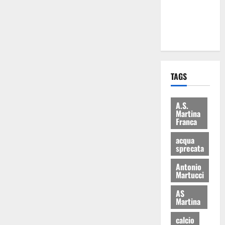
ai 15 nuovi
Fucilieri
dell’Aria
TAGS
A.S.
Martina
Franca
acqua
sprecata
Antonio
Martucci
AS
Martina
calcio