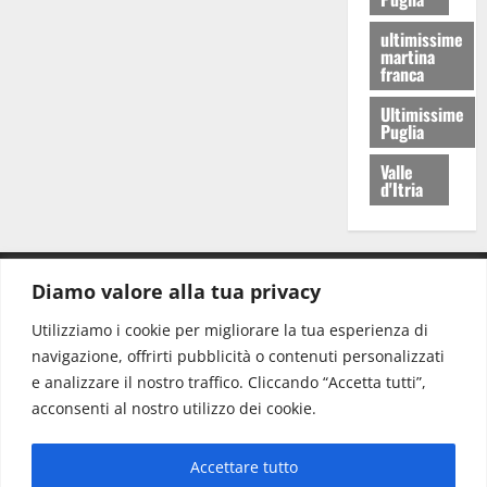
ultimissime
martina
franca
Ultimissime
Puglia
Valle
d'Itria
Diamo valore alla tua privacy
CONTATTI.
Utilizziamo i cookie per migliorare la tua esperienza di
navigazione, offrirti pubblicità o contenuti personalizzati
Redazione:
redazione@www.martinasera.it
e analizzare il nostro traffico. Cliccando “Accetta tutti”,
Direttore:
direttore@www.martinasera.it
acconsenti al nostro utilizzo dei cookie.
Info & Commerciale:
info@www.martinasera.it
Accettare tutto