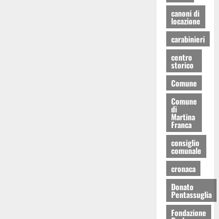
canoni di
locazione
carabinieri
centro
storico
Comune
Comune
di
Martina
Franca
consiglio
comunale
cronaca
Donato
Pentassuglia
Fondazione