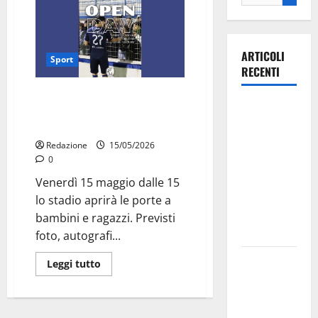
ARTICOLI
Sport
RECENTI
Open Day al Tursi: allenamento
Ospedale di
aperto e incontro con i tifosi
Martina
prima della finale
Franca,
Redazione
15/05/2026
Forza Italia
0
annuncia la
Venerdì 15 maggio dalle 15
protesta:
lo stadio aprirà le porte a
sit-in lunedì
bambini e ragazzi. Previsti
10 agosto
foto, autografi...
Il Comune
Leggi tutto
di Martina
Franca
pubblica il