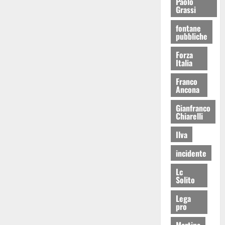
Paolo
Grassi
fontane
pubbliche
Forza
Italia
Franco
Ancona
Gianfranco
Chiarelli
Ilva
incidente
Lc
Solito
Lega
pro
Martina