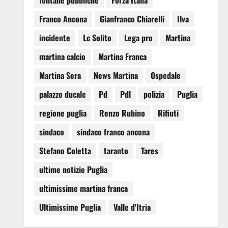
fontane pubbliche
Forza Italia
Franco Ancona
Gianfranco Chiarelli
Ilva
incidente
Lc Solito
Lega pro
Martina
martina calcio
Martina Franca
Martina Sera
News Martina
Ospedale
palazzo ducale
Pd
Pdl
polizia
Puglia
regione puglia
Renzo Rubino
Rifiuti
sindaco
sindaco franco ancona
Stefano Coletta
taranto
Tares
ultime notizie Puglia
ultimissime martina franca
Ultimissime Puglia
Valle d'Itria