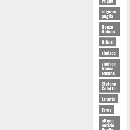
Puglia
regione
puglia
Renzo
Rubino
Rifiuti
sindaco
sindaco
franco
ancona
Stefano
Coletta
taranto
Tares
ultime
notizie
Puglia