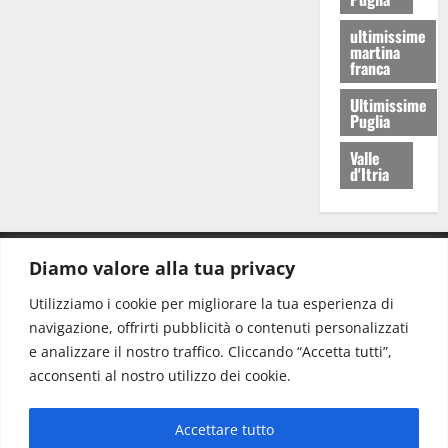
ultimissime
martina
franca
Ultimissime
Puglia
Valle
d'Itria
Diamo valore alla tua privacy
CONTATTI.
Utilizziamo i cookie per migliorare la tua esperienza di
navigazione, offrirti pubblicità o contenuti personalizzati
Redazione:
redazione@www.martinasera.it
e analizzare il nostro traffico. Cliccando “Accetta tutti”,
Direttore:
direttore@www.martinasera.it
acconsenti al nostro utilizzo dei cookie.
Info & Commerciale:
info@www.martinasera.it
Accettare tutto