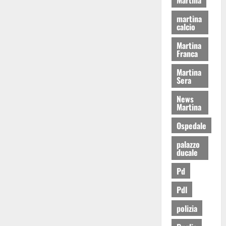
martina
calcio
Martina
Franca
Martina
Sera
News
Martina
Ospedale
palazzo
ducale
Pd
Pdl
polizia