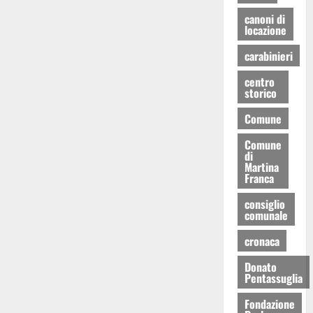
canoni di
locazione
carabinieri
centro
storico
Comune
Comune
di
Martina
Franca
consiglio
comunale
cronaca
Donato
Pentassuglia
Fondazione