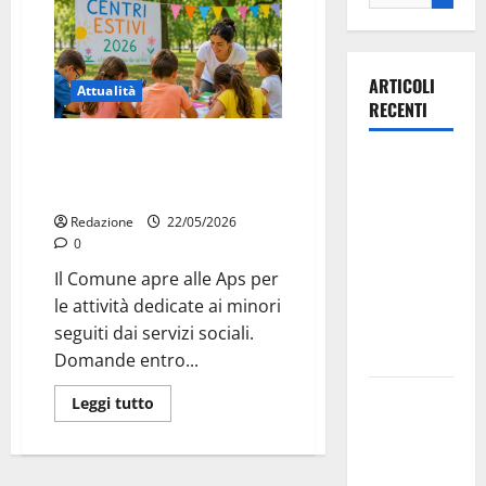
ARTICOLI
Attualità
RECENTI
Estate 2026, avvisi per centri
Ospedale di
estivi e attività dedicate ai
Martina
minori
Franca,
Redazione
22/05/2026
Forza Italia
0
annuncia la
Il Comune apre alle Aps per
protesta:
le attività dedicate ai minori
sit-in lunedì
seguiti dai servizi sociali.
10 agosto
Domande entro...
Il Comune
Leggi tutto
di Martina
Franca
pubblica il