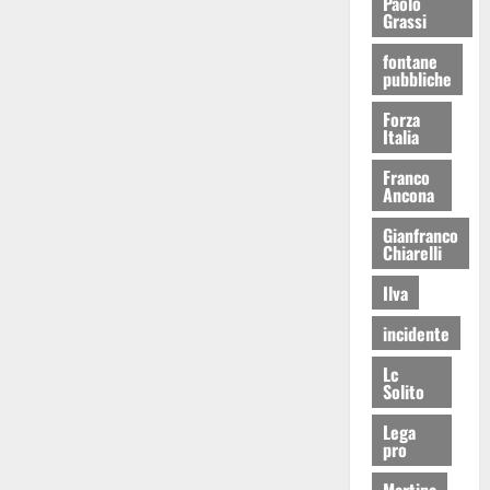
Paolo
Grassi
fontane
pubbliche
Forza
Italia
Franco
Ancona
Gianfranco
Chiarelli
Ilva
incidente
Lc
Solito
Lega
pro
Martina