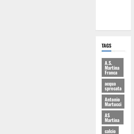
ai 15 nuovi
Fucilieri
dell’Aria
TAGS
A.S.
Martina
Franca
acqua
sprecata
Antonio
Martucci
AS
Martina
calcio