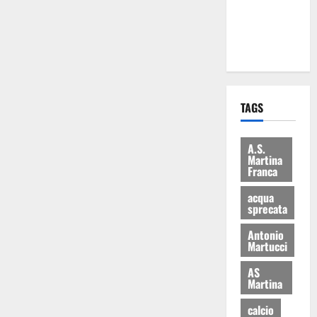
ai 15 nuovi
Fucilieri
dell’Aria
TAGS
A.S.
Martina
Franca
acqua
sprecata
Antonio
Martucci
AS
Martina
calcio