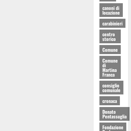
canoni di
locazione
carabinieri
centro
storico
Comune
Comune
di
Martina
Franca
consiglio
comunale
cronaca
Donato
Pentassuglia
Fondazione