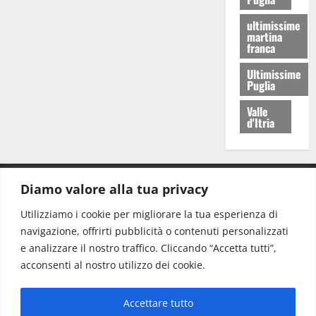
ultimissime
martina
franca
Ultimissime
Puglia
Valle
d'Itria
Diamo valore alla tua privacy
CONTATTI.
Utilizziamo i cookie per migliorare la tua esperienza di
navigazione, offrirti pubblicità o contenuti personalizzati
Redazione:
redazione@www.martinasera.it
e analizzare il nostro traffico. Cliccando “Accetta tutti”,
Direttore:
direttore@www.martinasera.it
acconsenti al nostro utilizzo dei cookie.
Info & Commerciale:
info@www.martinasera.it
Accettare tutto