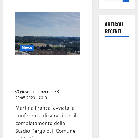
ARTICOLI
RECENTI
Ospedale di
News
Martina
Franca,
Martina Franca: avviata la
Forza Italia
conferenza di servizi per il
completamento dello Stadio
annuncia la
Pergolo
protesta:
giuseppe simeone
sit-in lunedì
29/05/2023
0
10 agosto
Martina Franca: avviata la
Il Comune
conferenza di servizi per il
di Martina
completamento dello
Franca
Stadio Pergolo. Il Comune
pubblica il