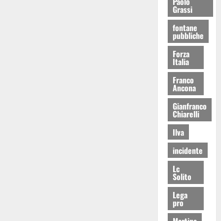
Paolo
Grassi
fontane
pubbliche
Forza
Italia
Franco
Ancona
Gianfranco
Chiarelli
Ilva
incidente
Lc
Solito
Lega
pro
Martina