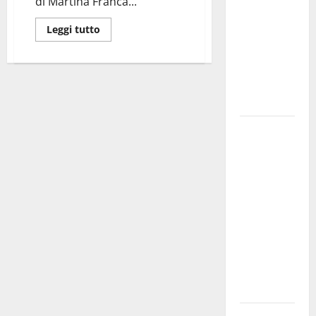
di Martina Franca...
bando
Leggi tutto
alloggi ERP
2026:
domande
dal 26
agosto
La gara
ciclistica
dei Giochi
attraversa
Martina
Franca:
ecco le
strade
interessate
e gli orari