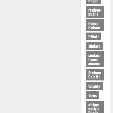
Puglia
regione
puglia
Renzo
Rubino
Rifiuti
sindaco
sindaco
franco
ancona
Stefano
Coletta
taranto
Tares
ultime
notizie
Puglia