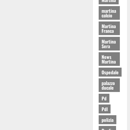
martina
calcio
Martina
Franca
Martina
Sera
News
Martina
Ospedale
palazzo
ducale
Pd
Pdl
polizia