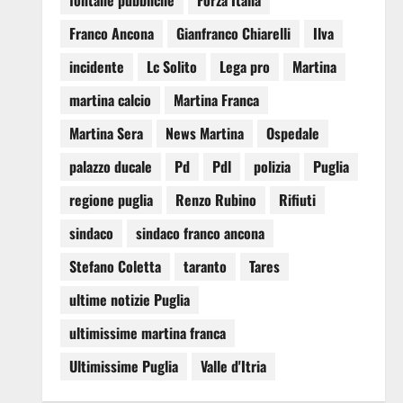
fontane pubbliche
Forza Italia
Franco Ancona
Gianfranco Chiarelli
Ilva
incidente
Lc Solito
Lega pro
Martina
martina calcio
Martina Franca
Martina Sera
News Martina
Ospedale
palazzo ducale
Pd
Pdl
polizia
Puglia
regione puglia
Renzo Rubino
Rifiuti
sindaco
sindaco franco ancona
Stefano Coletta
taranto
Tares
ultime notizie Puglia
ultimissime martina franca
Ultimissime Puglia
Valle d'Itria