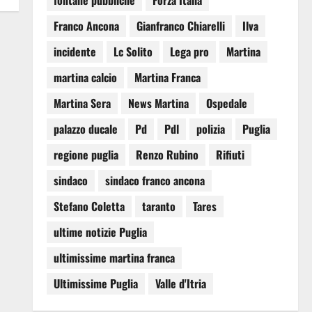
fontane pubbliche
Forza Italia
Franco Ancona
Gianfranco Chiarelli
Ilva
incidente
Lc Solito
Lega pro
Martina
martina calcio
Martina Franca
Martina Sera
News Martina
Ospedale
palazzo ducale
Pd
Pdl
polizia
Puglia
regione puglia
Renzo Rubino
Rifiuti
sindaco
sindaco franco ancona
Stefano Coletta
taranto
Tares
ultime notizie Puglia
ultimissime martina franca
Ultimissime Puglia
Valle d'Itria