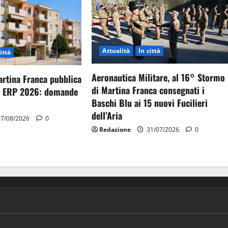
Attualità
In città
ittà
Aeronautica Militare, al 16° Stormo
artina Franca pubblica
di Martina Franca consegnati i
gi ERP 2026: domande
Baschi Blu ai 15 nuovi Fucilieri
dell’Aria
7/08/2026
0
Redazione
31/07/2026
0