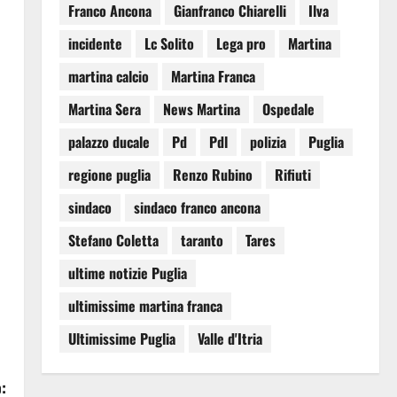
Franco Ancona
Gianfranco Chiarelli
Ilva
incidente
Lc Solito
Lega pro
Martina
martina calcio
Martina Franca
Martina Sera
News Martina
Ospedale
palazzo ducale
Pd
Pdl
polizia
Puglia
regione puglia
Renzo Rubino
Rifiuti
sindaco
sindaco franco ancona
Stefano Coletta
taranto
Tares
ultime notizie Puglia
ultimissime martina franca
Ultimissime Puglia
Valle d'Itria
: