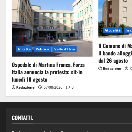
Attualità
In c
Il Comune di M
In città
Politica
Valle d'Itria
il bando allog
dal 26 agosto
Ospedale di Martina Franca, Forza
Redazione
0
Italia annuncia la protesta: sit-in
lunedì 10 agosto
Redazione
07/08/2026
0
CONTATTI.