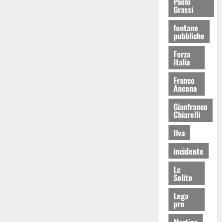
Paolo
Grassi
fontane
pubbliche
Forza
Italia
Franco
Ancona
Gianfranco
Chiarelli
Ilva
incidente
Lc
Solito
Lega
pro
Martina