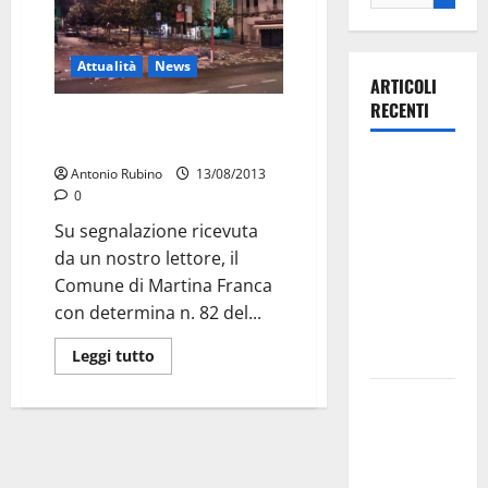
Attualità
News
ARTICOLI
RECENTI
Per chi paga la SIAE il Comune
fino al 16 Agosto?
Ospedale di
Antonio Rubino
13/08/2013
Martina
0
Franca,
Su segnalazione ricevuta
Forza Italia
da un nostro lettore, il
annuncia la
Comune di Martina Franca
protesta:
con determina n. 82 del...
sit-in lunedì
10 agosto
Leggi tutto
Il Comune
di Martina
Franca
pubblica il