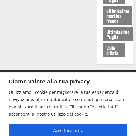
ultimissime
martina
franca
Ultimissime
Puglia
Valle
d'Itria
Diamo valore alla tua privacy
CONTATTI.
Utilizziamo i cookie per migliorare la tua esperienza di
navigazione, offrirti pubblicità o contenuti personalizzati
Redazione:
redazione@www.martinasera.it
e analizzare il nostro traffico. Cliccando “Accetta tutti”,
Direttore:
direttore@www.martinasera.it
acconsenti al nostro utilizzo dei cookie.
Info & Commerciale:
info@www.martinasera.it
Accettare tutto