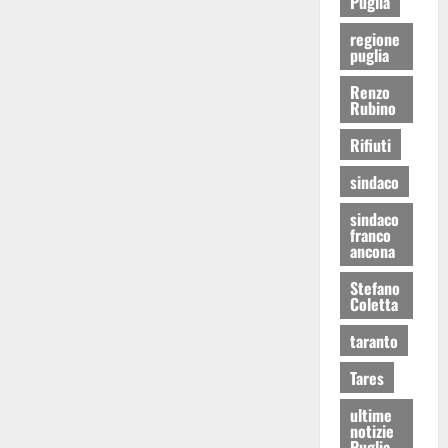
Puglia
regione
puglia
Renzo
Rubino
Rifiuti
sindaco
sindaco
franco
ancona
Stefano
Coletta
taranto
Tares
ultime
notizie
Puglia