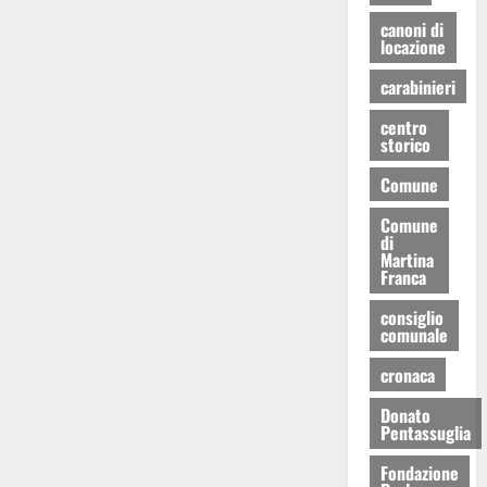
canoni di
locazione
carabinieri
centro
storico
Comune
Comune
di
Martina
Franca
consiglio
comunale
cronaca
Donato
Pentassuglia
Fondazione