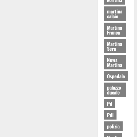
martina
calcio
Martina
Franca
Martina
Sera
News
Martina
Ospedale
palazzo
ducale
Pd
Pdl
polizia