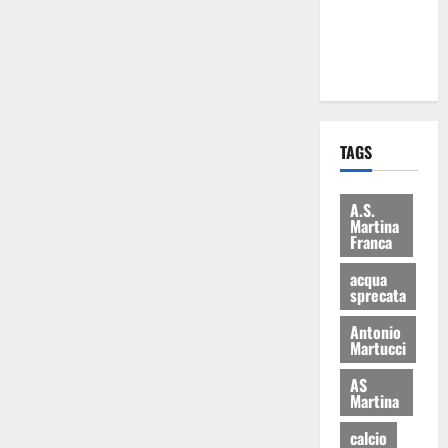
ai 15 nuovi
Fucilieri
dell’Aria
TAGS
A.S.
Martina
Franca
acqua
sprecata
Antonio
Martucci
AS
Martina
calcio