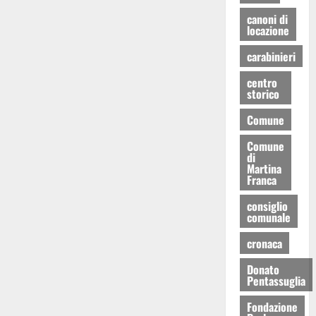
canoni di
locazione
carabinieri
centro
storico
Comune
Comune
di
Martina
Franca
consiglio
comunale
cronaca
Donato
Pentassuglia
Fondazione