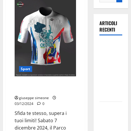
ARTICOLI
RECENTI
Ospedale di
Martina
Franca,
Forza Italia
Sport
annuncia la
protesta:
Vivi l’Adrenalina del Ciclocross
sit-in lunedì
nel Cuore della Puglia!
10 agosto
giuseppe simeone
03/12/2024
0
Il Comune
Sfida te stesso, supera i
di Martina
tuoi limiti! Sabato 7
Franca
dicembre 2024, il Parco
pubblica il