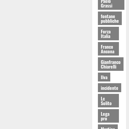
Paolo
Grassi
fontane
pubbliche
Forza
Italia
Franco
Ancona
Gianfranco
Chiarelli
Ilva
incidente
Lc
Solito
Lega
pro
Martina