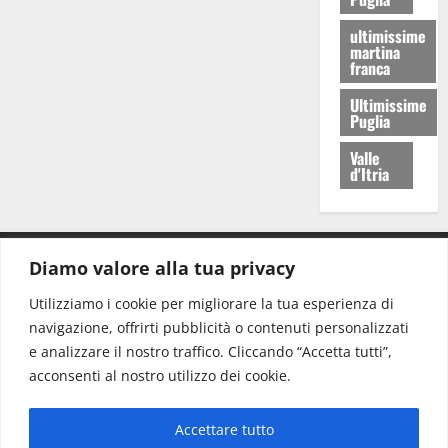
ultimissime
martina
franca
Ultimissime
Puglia
Valle
d'Itria
Diamo valore alla tua privacy
CONTATTI.
Utilizziamo i cookie per migliorare la tua esperienza di
navigazione, offrirti pubblicità o contenuti personalizzati
Redazione:
redazione@www.martinasera.it
e analizzare il nostro traffico. Cliccando “Accetta tutti”,
Direttore:
direttore@www.martinasera.it
acconsenti al nostro utilizzo dei cookie.
Info & Commerciale:
info@www.martinasera.it
Accettare tutto