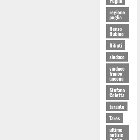
Puglia
regione
puglia
Renzo
Rubino
Rifiuti
sindaco
sindaco
franco
ancona
Stefano
Coletta
taranto
Tares
ultime
notizie
Puglia