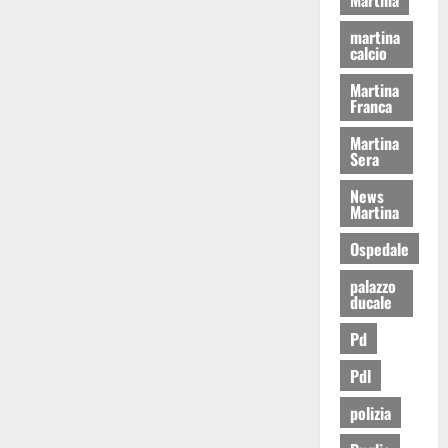
martina
calcio
Martina
Franca
Martina
Sera
News
Martina
Ospedale
palazzo
ducale
Pd
Pdl
polizia