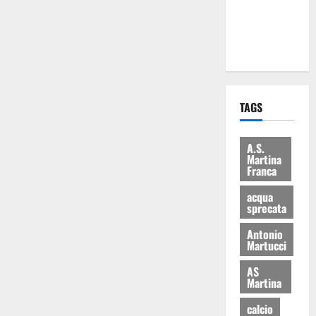
ai 15 nuovi
Fucilieri
dell’Aria
TAGS
A.S.
Martina
Franca
acqua
sprecata
Antonio
Martucci
AS
Martina
calcio