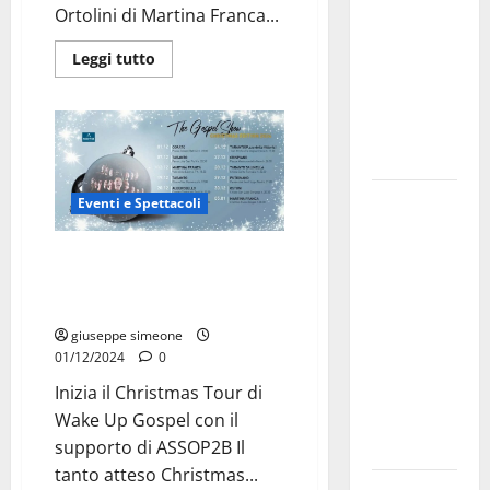
Ortolini di Martina Franca...
bando
alloggi ERP
Leggi tutto
2026:
domande
dal 26
agosto
La gara
Eventi e Spettacoli
ciclistica
dei Giochi
Wake Up Gospel Christmas Tour
2024: Musica, Cultura e Magia
attraversa
Natalizia con ASSOP2B
Martina
Franca:
giuseppe simeone
01/12/2024
0
ecco le
strade
Inizia il Christmas Tour di
interessate
Wake Up Gospel con il
e gli orari
supporto di ASSOP2B Il
tanto atteso Christmas...