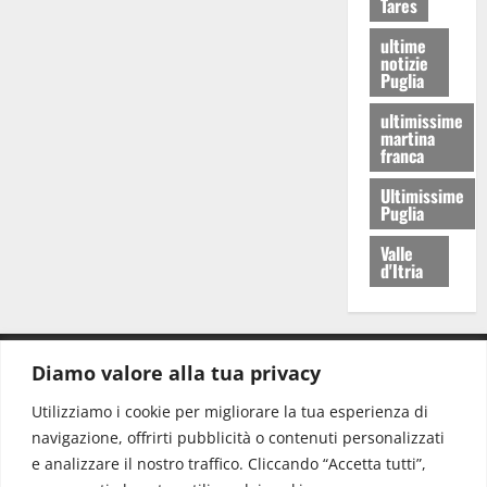
Tares
ultime
notizie
Puglia
ultimissime
martina
franca
Ultimissime
Puglia
Valle
d'Itria
Diamo valore alla tua privacy
CONTATTI.
Utilizziamo i cookie per migliorare la tua esperienza di
navigazione, offrirti pubblicità o contenuti personalizzati
Redazione:
redazione@www.martinasera.it
e analizzare il nostro traffico. Cliccando “Accetta tutti”,
Direttore:
direttore@www.martinasera.it