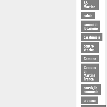
AS
Martina
calcio
canoni di
locazione
carabinieri
centro
storico
Comune
Comune
di
Martina
Franca
consiglio
comunale
cronaca