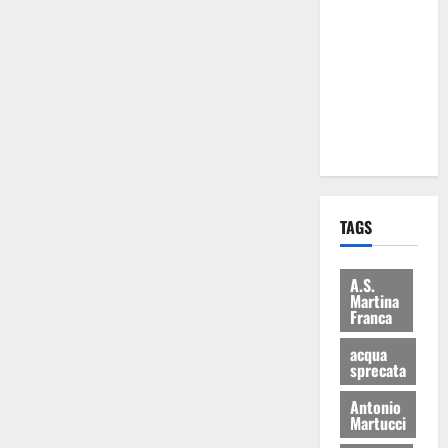
Martina
Franca: Il
sindaco non
ha fatto le
scuse alla
Lillo
TAGS
A.S.
Martina
Franca
acqua
sprecata
Antonio
Martucci