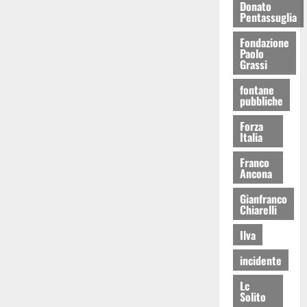
Donato
Pentassuglia
Fondazione
Paolo
Grassi
fontane
pubbliche
Forza
Italia
Franco
Ancona
Gianfranco
Chiarelli
Ilva
incidente
Lc
Solito