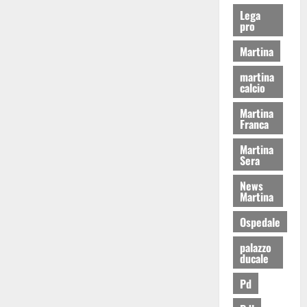
Lega
pro
Martina
martina
calcio
Martina
Franca
Martina
Sera
News
Martina
Ospedale
palazzo
ducale
Pd