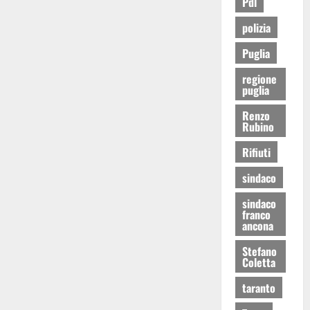
Pdl
polizia
Puglia
regione
puglia
Renzo
Rubino
Rifiuti
sindaco
sindaco
franco
ancona
Stefano
Coletta
taranto