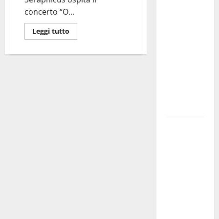
investe
concerto “O...
sulle
Leggi tutto
famiglie: in
arrivo tre
seminari
dedicati ad
adolescenti,
genitori ed
empatia
Aeronautica
Militare, al
16° Stormo
di Martina
Franca
consegnati
i Baschi Blu
ai 15 nuovi