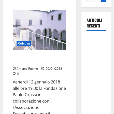
ARTICOLI
RECENTI
La gara
Cultura
ciclistica
dei Giochi
O notti serene – poesia e
attraversa
musica dell’Ottocento leccese
Martina
Antonio Rubino
09/01/2018
Franca:
0
ecco le
Venerdì 12 gennaio 2018
strade
alle ore 19:30 la Fondazione
interessate
Paolo Grassi in
e gli orari
collaborazione con
Martina
l’Associazione
Franca
Seraphicus ospita il