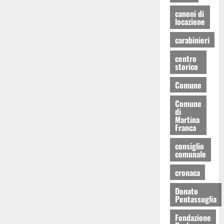
canoni di
locazione
carabinieri
centro
storico
Comune
Comune
di
Martina
Franca
consiglio
comunale
cronaca
Donato
Pentassuglia
Fondazione