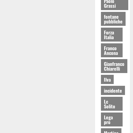
Paolo
Grassi
fontane
pubbliche
Forza
Italia
Franco
Ancona
Gianfranco
Chiarelli
Ilva
incidente
Lc
Solito
Lega
pro
Martina