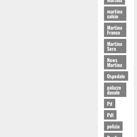
martina
calcio
Martina
Franca
Martina
Sera
News
Martina
Ospedale
palazzo
ducale
Pd
Pdl
polizia