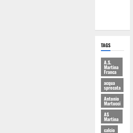
ai 15 nuovi
Fucilieri
dell’Aria
TAGS
A.S.
Martina
Franca
acqua
sprecata
Antonio
Martucci
AS
Martina
calcio