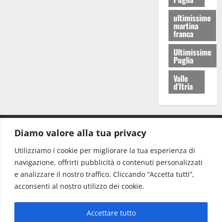
ultimissime
martina
franca
Ultimissime
Puglia
Valle
d'Itria
Diamo valore alla tua privacy
CONTATTI.
Utilizziamo i cookie per migliorare la tua esperienza di
navigazione, offrirti pubblicità o contenuti personalizzati
Redazione:
redazione@www.martinasera.it
e analizzare il nostro traffico. Cliccando “Accetta tutti”,
Direttore:
direttore@www.martinasera.it
acconsenti al nostro utilizzo dei cookie.
Info & Commerciale:
info@www.martinasera.it
Accettare tutto