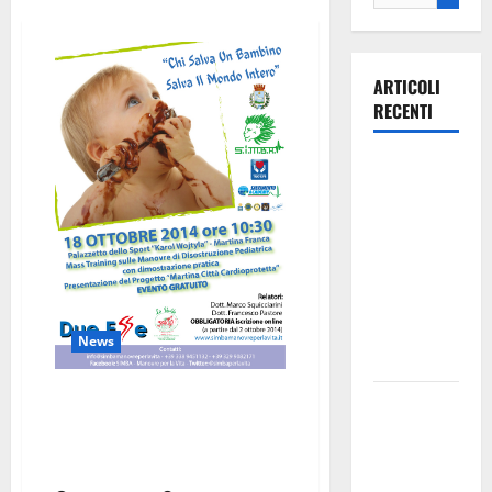
ARTICOLI
RECENTI
Ospedale di
Martina
Franca,
Forza Italia
annuncia la
protesta:
sit-in lunedì
News
10 agosto
Tecniche di Disostruzione
Il Comune
Pediatrica con dimostrazione
di Martina
pratica, sabato 18 ottobre al
Franca
Palazzetto dello Sport
pubblica il