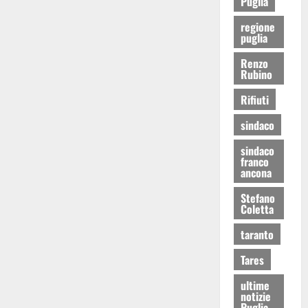
Puglia
regione
puglia
Renzo
Rubino
Rifiuti
sindaco
sindaco
franco
ancona
Stefano
Coletta
taranto
Tares
ultime
notizie
Puglia