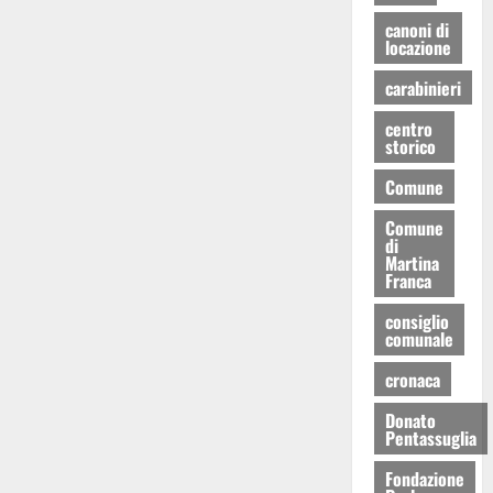
canoni di
locazione
carabinieri
centro
storico
Comune
Comune
di
Martina
Franca
consiglio
comunale
cronaca
Donato
Pentassuglia
Fondazione