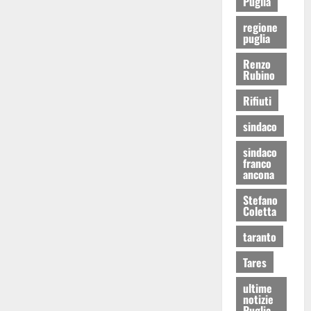
Puglia
regione
puglia
Renzo
Rubino
Rifiuti
sindaco
sindaco
franco
ancona
Stefano
Coletta
taranto
Tares
ultime
notizie
Puglia