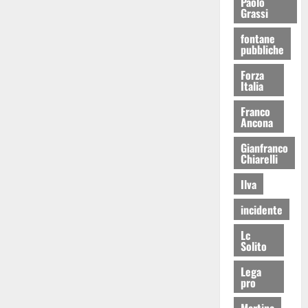
Paolo
Grassi
fontane
pubbliche
Forza
Italia
Franco
Ancona
Gianfranco
Chiarelli
Ilva
incidente
Lc
Solito
Lega
pro
Martina