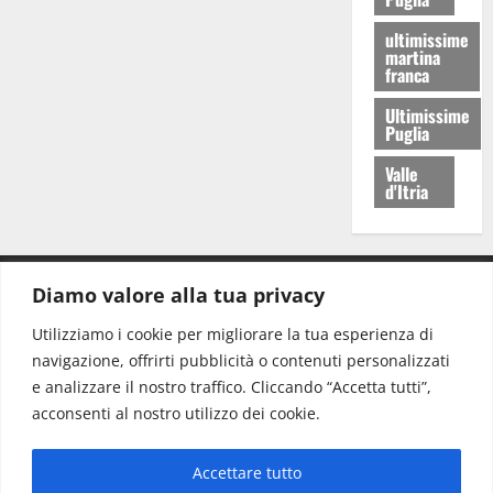
ultimissime
martina
franca
Ultimissime
Puglia
Valle
d'Itria
Diamo valore alla tua privacy
CONTATTI.
Utilizziamo i cookie per migliorare la tua esperienza di
navigazione, offrirti pubblicità o contenuti personalizzati
Redazione:
redazione@www.martinasera.it
e analizzare il nostro traffico. Cliccando “Accetta tutti”,
Direttore:
direttore@www.martinasera.it
acconsenti al nostro utilizzo dei cookie.
Info & Commerciale:
info@www.martinasera.it
Accettare tutto