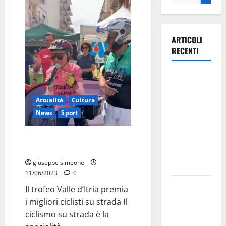
ARTICOLI
RECENTI
Ospedale di
Martina
Attualità
Cultura
Franca,
News
Sport
Forza Italia
annuncia la
Il trofeo Valle d’Itria premia i
protesta:
migliori ciclisti su strada
sit-in lunedì
giuseppe simeone
10 agosto
11/06/2023
0
Il Comune
Il trofeo Valle d’Itria premia
di Martina
i migliori ciclisti su strada Il
Franca
ciclismo su strada è la
pubblica il