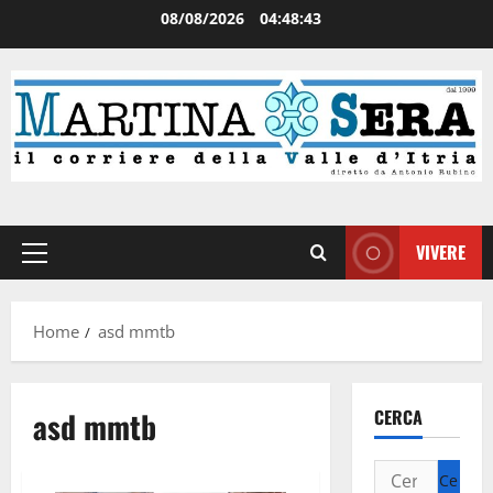
08/08/2026
04:48:44
VIVERE
Home
asd mmtb
asd mmtb
CERCA