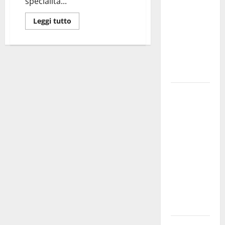
specialità...
bando
Leggi tutto
alloggi ERP
2026:
domande
dal 26
agosto
La gara
ciclistica
dei Giochi
attraversa
Martina
Franca:
ecco le
strade
interessate
e gli orari