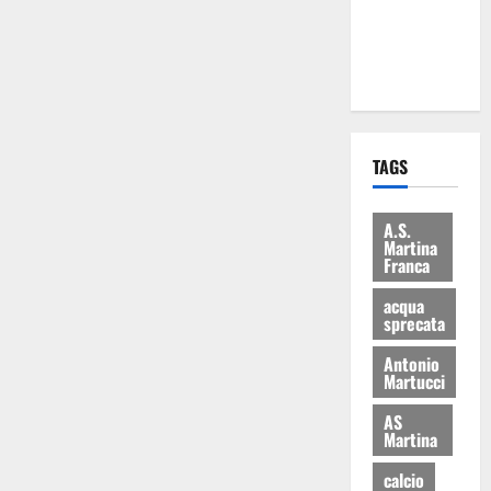
ai 15 nuovi
Fucilieri
dell’Aria
TAGS
A.S.
Martina
Franca
acqua
sprecata
Antonio
Martucci
AS
Martina
calcio