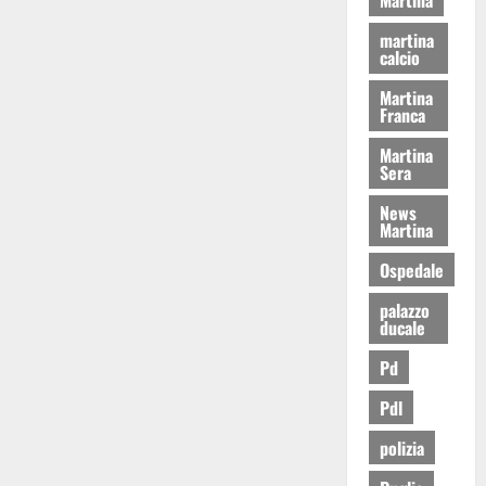
martina
calcio
Martina
Franca
Martina
Sera
News
Martina
Ospedale
palazzo
ducale
Pd
Pdl
polizia