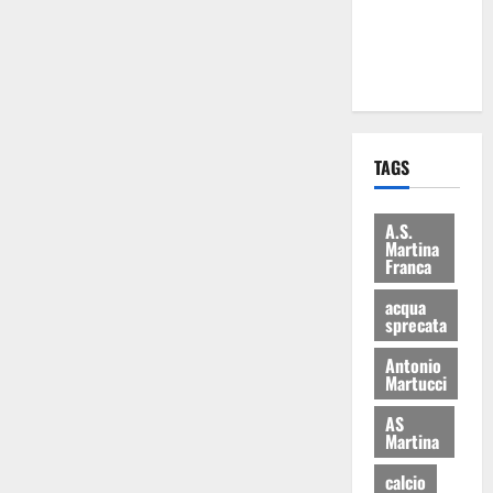
ai 15 nuovi
Fucilieri
dell’Aria
TAGS
A.S.
Martina
Franca
acqua
sprecata
Antonio
Martucci
AS
Martina
calcio