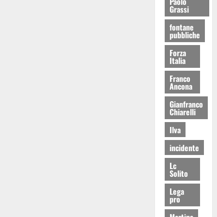
Paolo
Grassi
fontane
pubbliche
Forza
Italia
Franco
Ancona
Gianfranco
Chiarelli
Ilva
incidente
Lc
Solito
Lega
pro
Martina