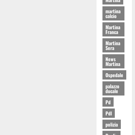
martina
calcio
Martina
Franca
Martina
Sera
News
Martina
Ospedale
palazzo
ducale
Pd
Pdl
polizia