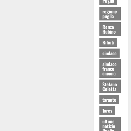
Puglia
regione
puglia
Renzo
Rubino
Rifiuti
sindaco
sindaco
franco
ancona
Stefano
Coletta
taranto
Tares
ultime
notizie
Puglia