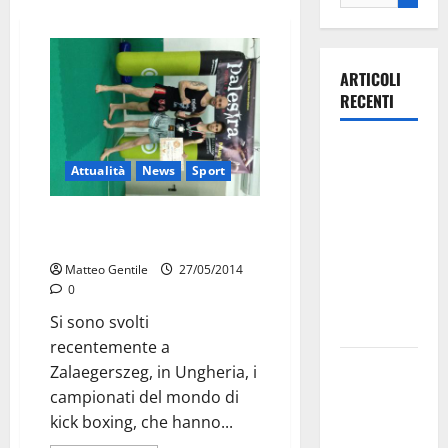
ARTICOLI
RECENTI
Ospedale di
Attualità
News
Sport
Martina
Franca,
Un atleta del team “Palestra”
Forza Italia
campione del mondo
annuncia la
Matteo Gentile
27/05/2014
protesta:
0
sit-in lunedì
Si sono svolti
10 agosto
recentemente a
Il Comune
Zalaegerszeg, in Ungheria, i
di Martina
campionati del mondo di
Franca
kick boxing, che hanno...
pubblica il