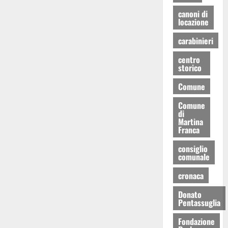
canoni di
locazione
carabinieri
centro
storico
Comune
Comune
di
Martina
Franca
consiglio
comunale
cronaca
Donato
Pentassuglia
Fondazione