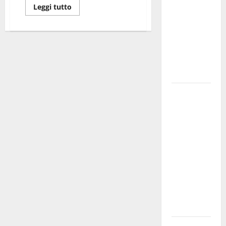
Leggi tutto
bando
alloggi ERP
2026:
domande
dal 26
agosto
La gara
ciclistica
dei Giochi
attraversa
Martina
Franca:
ecco le
strade
interessate
e gli orari