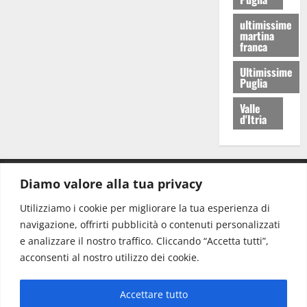
ultimissime
martina
franca
Ultimissime
Puglia
Valle
d'Itria
Diamo valore alla tua privacy
CONTATTI.
Utilizziamo i cookie per migliorare la tua esperienza di
navigazione, offrirti pubblicità o contenuti personalizzati
Redazione:
redazione@www.martinasera.it
e analizzare il nostro traffico. Cliccando “Accetta tutti”,
Direttore:
direttore@www.martinasera.it
acconsenti al nostro utilizzo dei cookie.
Info & Commerciale:
info@www.martinasera.it
Accettare tutto