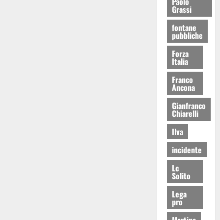
Paolo
Grassi
fontane
pubbliche
Forza
Italia
Franco
Ancona
Gianfranco
Chiarelli
Ilva
incidente
Lc
Solito
Lega
pro
Martina