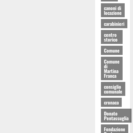
canoni di
locazione
carabinieri
centro
storico
Comune
Comune
di
Martina
Franca
consiglio
comunale
cronaca
Donato
Pentassuglia
Fondazione