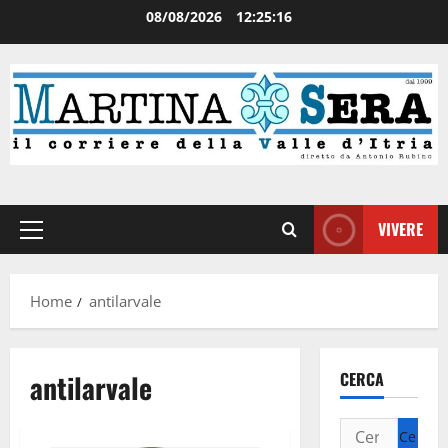
08/08/2026
12:25:16
VIVERE
Home
antilarvale
antilarvale
CERCA