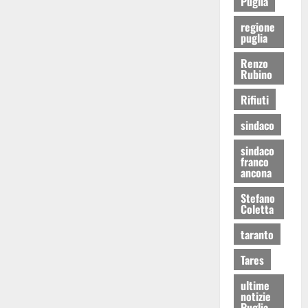
Puglia
regione
puglia
Renzo
Rubino
Rifiuti
sindaco
sindaco
franco
ancona
Stefano
Coletta
taranto
Tares
ultime
notizie
Puglia