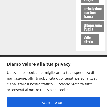
ultimissime
martina
franca
Ultimissime
Puglia
Valle
d'Itria
Diamo valore alla tua privacy
CONTATTI.
Utilizziamo i cookie per migliorare la tua esperienza di
navigazione, offrirti pubblicità o contenuti personalizzati
Redazione:
redazione@www.martinasera.it
e analizzare il nostro traffico. Cliccando “Accetta tutti”,
Direttore:
direttore@www.martinasera.it
acconsenti al nostro utilizzo dei cookie.
Info & Commerciale:
info@www.martinasera.it
Accettare tutto