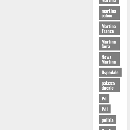
martina
calcio
Martina
Franca
Martina
Sera
News
Martina
Ospedale
palazzo
ducale
Pd
Pdl
polizia