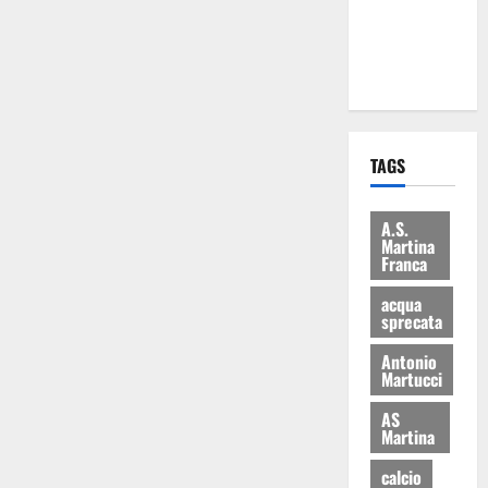
ai 15 nuovi
Fucilieri
dell’Aria
TAGS
A.S.
Martina
Franca
acqua
sprecata
Antonio
Martucci
AS
Martina
calcio