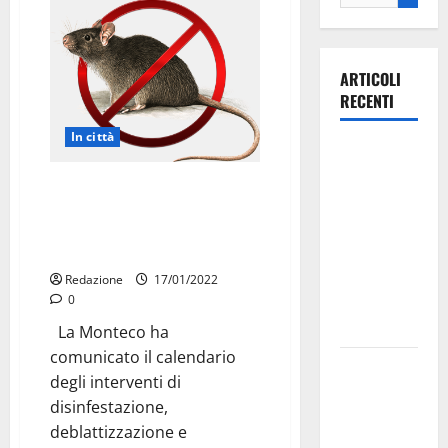
ARTICOLI
RECENTI
In città
Ospedale di
Martina
Il calendario degli interventi di
Franca,
disinfestazione,
Forza Italia
deblattizzazione e
annuncia la
derattizzazione
protesta:
Redazione
17/01/2022
sit-in lunedì
0
10 agosto
La Monteco ha
comunicato il calendario
Il Comune
degli interventi di
di Martina
disinfestazione,
Franca
deblattizzazione e
pubblica il