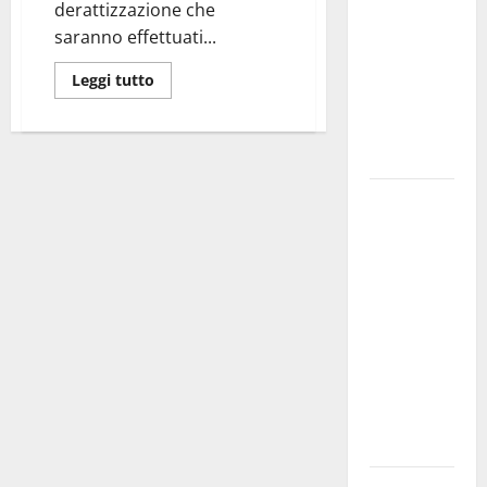
derattizzazione che
bando
saranno effettuati...
alloggi ERP
2026:
Leggi tutto
domande
dal 26
agosto
La gara
ciclistica
dei Giochi
attraversa
Martina
Franca:
ecco le
strade
interessate
e gli orari