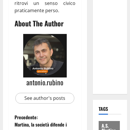
ritrovi un senso civico
attacca
praticamente perso.
Regione e
Comune:
About The Author
“Nuovi
medici solo
a
novembre.
Faremo
accesso agli
atti su Tari,
rifiuti e
antonio.rubino
bilancio”
See author's posts
TAGS
Precedente:
Martina, la società difende i
A.S.