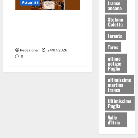
franco
Attualità
ancona
Due giovani di Martina
Stefano
Coletta
Franca tra le eccellenze
universitarie italiane:
taranto
premiate a Montecitorio
Tares
Redazione
24/07/2026
0
ultime
notizie
Puglia
ultimissime
martina
franca
Ultimissime
Puglia
Valle
d'Itria