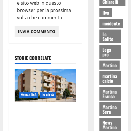
Chiarelli
e sito web in questo
browser per la prossima
Ilva
volta che commento.
incidente
Lc
Solito
Lega
pro
STORIE CORRELATE
Martina
martina
calcio
Martina
Attualità
In città
Franca
Martina
Il Comune di Martina Franca
Sera
pubblica il bando alloggi
News
ERP 2026: domande dal 26
Martina