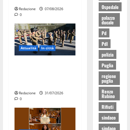
agosto
Ospedale
Redazione
07/08/2026
0
palazzo
ducale
Pd
Pdl
Attualità
In città
polizia
Aeronautica Militare, al 16°
Puglia
Stormo di Martina Franca
regione
consegnati i Baschi Blu ai
puglia
15 nuovi Fucilieri dell’Aria
Renzo
Redazione
31/07/2026
Rubino
0
Rifiuti
sindaco
sindaco