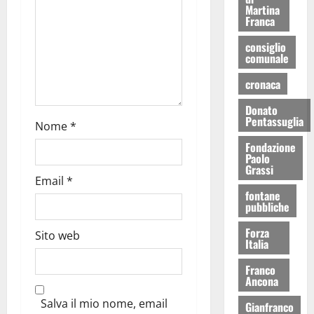
Martina
Franca
consiglio
comunale
cronaca
Donato
Pentassuglia
Nome
*
Fondazione
Paolo
Grassi
Email
*
fontane
pubbliche
Forza
Sito web
Italia
Franco
Ancona
Salva il mio nome, email
Gianfranco