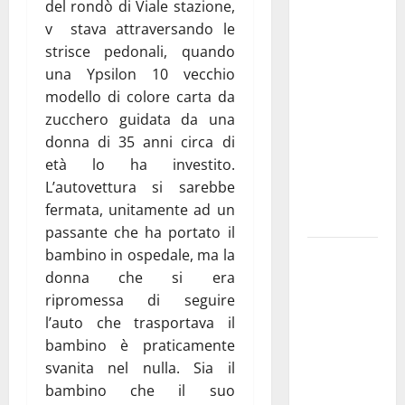
del rondò di Viale stazione,
La gara
v stava attraversando le
ciclistica
strisce pedonali, quando
dei Giochi
una Ypsilon 10 vecchio
attraversa
modello di colore carta da
Martina
zucchero guidata da una
Franca:
donna di 35 anni circa di
ecco le
età lo ha investito.
strade
L’autovettura si sarebbe
interessate
fermata, unitamente ad un
e gli orari
passante che ha portato il
Martina
bambino in ospedale, ma la
Franca
donna che si era
investe
ripromessa di seguire
sulle
l’auto che trasportava il
famiglie: in
bambino è praticamente
arrivo tre
svanita nel nulla. Sia il
seminari
bambino che il suo