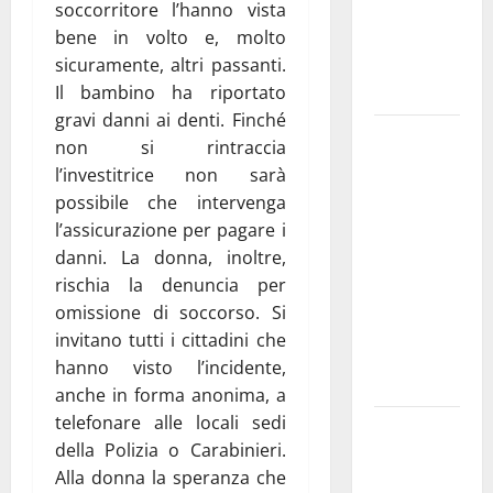
dedicati ad
soccorritore l’hanno vista
adolescenti,
bene in volto e, molto
genitori ed
sicuramente, altri passanti.
empatia
Il bambino ha riportato
gravi danni ai denti. Finché
Aeronautica
non si rintraccia
Militare, al
l’investitrice non sarà
16° Stormo
possibile che intervenga
di Martina
l’assicurazione per pagare i
Franca
danni. La donna, inoltre,
consegnati
rischia la denuncia per
i Baschi Blu
omissione di soccorso. Si
ai 15 nuovi
invitano tutti i cittadini che
Fucilieri
hanno visto l’incidente,
dell’Aria
anche in forma anonima, a
telefonare alle locali sedi
Martina
della Polizia o Carabinieri.
Franca,
Alla donna la speranza che
Marraffa