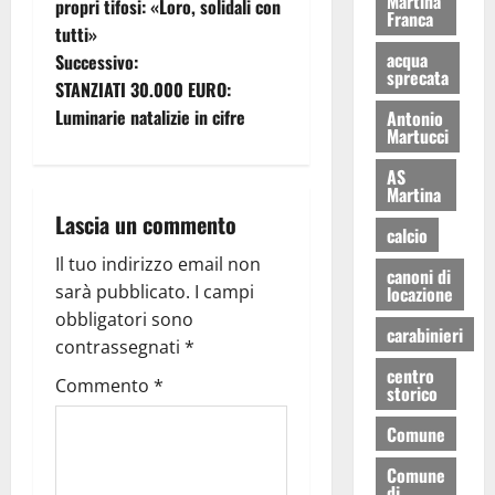
Martina
propri tifosi: «Loro, solidali con
Franca
tutti»
acqua
Successivo:
sprecata
STANZIATI 30.000 EURO:
Luminarie natalizie in cifre
Antonio
Martucci
AS
Martina
Lascia un commento
calcio
Il tuo indirizzo email non
canoni di
sarà pubblicato.
I campi
locazione
obbligatori sono
carabinieri
contrassegnati
*
centro
Commento
*
storico
Comune
Comune
di