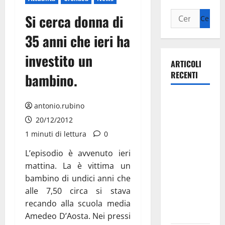
Si cerca donna di
35 anni che ieri ha
investito un
ARTICOLI
RECENTI
bambino.
Il Comune
antonio.rubino
di Martina
20/12/2012
Franca
1 minuti di lettura
0
pubblica il
bando
L’episodio è avvenuto ieri
alloggi ERP
mattina. La è vittima un
2026:
bambino di undici anni che
domande
alle 7,50 circa si stava
dal 26
recando alla scuola media
agosto
Amedeo D’Aosta. Nei pressi