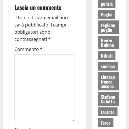
polizia
Lascia un commento
Puglia
Il tuo indirizzo email non
sarà pubblicato.
I campi
regione
puglia
obbligatori sono
contrassegnati
*
Renzo
Rubino
Commento
*
Rifiuti
sindaco
sindaco
franco
ancona
Stefano
Coletta
taranto
Tares