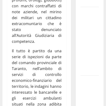
e gli orari
con marchi contraffatti di
Martina
note aziende, nel mirino
Franca
dei militari un cittadino
investe
extracomuntario che è
sulle
stato denunciato
famiglie: in
all’Autorità Giudiziaria di
arrivo tre
competenza.
seminari
Il tutto è partito da una
dedicati ad
serie di ispezioni da parte
adolescenti,
del comando provinciale di
genitori ed
Taranto, nell’ambito di
empatia
servizi di controllo
Aeronautica
economico-finanziario del
Militare, al
territorio, le indagini hanno
16° Stormo
interessato le bancarelle e
di Martina
gli esercizi ambulanti
Franca
situati nella zona adibita