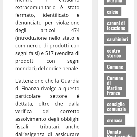
Martina
extracomunitario è stato
calcio
fermato, identificato e
denunciato per violazione
canoni di
locazione
degli articoli 474
(introduzione nello stato e
carabinieri
commercio di prodotti con
centro
segni falsi) e 517 (vendita di
storico
prodotti con segni
Comune
mendaci) del codice penale.
Comune
L’attenzione che la Guardia
di
Martina
di Finanza rivolge a questo
Franca
particolare settore è
dettata, oltre che dalla
consiglio
comunale
verifica del corretto
assolvimento degli obblighi
cronaca
fiscali – tributari, anche
Donato
dall’esigenza di assicurare
Pentassuglia