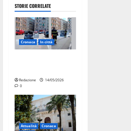
STORIE CORRELATE
Cronaca
In città
Auto in fiamme,
intervengono i Vigili del
Fuoco
Redazione
14/05/2026
0
Attualità
Cronaca