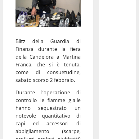
Franca
pubblica il
bando
alloggi ERP
2026:
Blitz della Guardia di
domande
Finanza durante la fiera
dal 26
della Candelora a Martina
agosto
Franca, che si è tenuta,
La gara
come di consuetudine,
ciclistica
sabato scorso 2 febbraio.
dei Giochi
Durante l’operazione di
attraversa
controllo le fiamme gialle
Martina
hanno sequestrato un
Franca:
notevole quantitativo di
ecco le
capi ed accessori di
strade
abbigliamento (scarpe,
interessate
profumi, orologi, giubbotti)