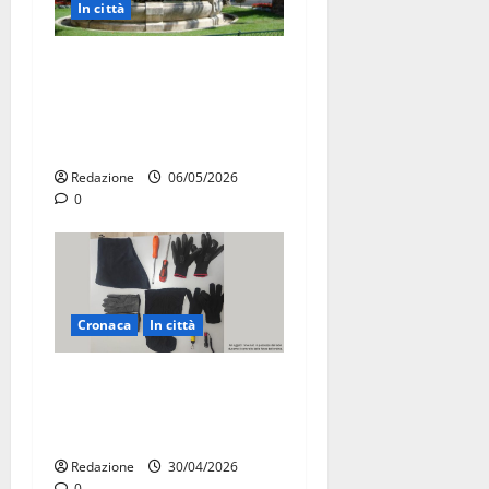
In città
Martina Franca, presunte
tangenti sul verde pubblico:
la Procura chiede il carcere
per un funzionario
Redazione
06/05/2026
0
Cronaca
In città
Martina Franca, sorpresi in
casa con la refurtiva:
quattro arresti
Redazione
30/04/2026
0