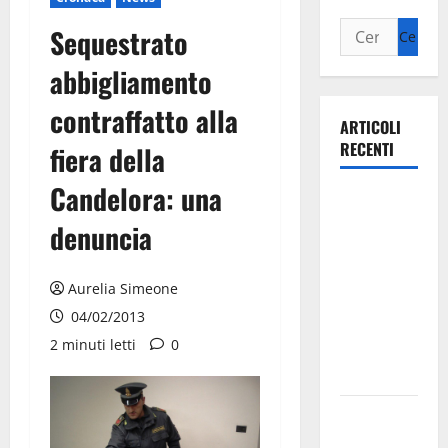
Sequestrato
abbigliamento
contraffatto alla
ARTICOLI
RECENTI
fiera della
Candelora: una
Ospedale di
Martina
denuncia
Franca,
Forza Italia
Aurelia Simeone
annuncia la
04/02/2013
protesta:
2 minuti letti
0
sit-in lunedì
10 agosto
Il Comune
di Martina