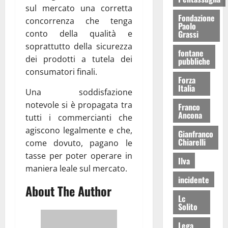
sul mercato una corretta
Fondazione
concorrenza che tenga
Paolo
conto della qualità e
Grassi
soprattutto della sicurezza
fontane
dei prodotti a tutela dei
pubbliche
consumatori finali.
Forza
Italia
Una soddisfazione
notevole si è propagata tra
Franco
Ancona
tutti i commercianti che
agiscono legalmente e che,
Gianfranco
Chiarelli
come dovuto, pagano le
tasse per poter operare in
Ilva
maniera leale sul mercato.
incidente
About The Author
Lc
Solito
Lega