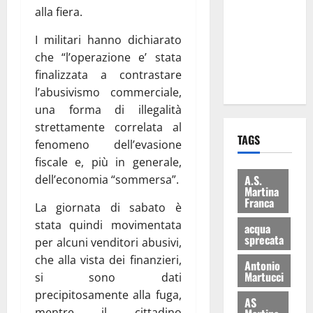
consegnati
alla fiera.
i Baschi Blu
I militari hanno dichiarato
ai 15 nuovi
che “l’operazione e’ stata
Fucilieri
finalizzata a contrastare
dell’Aria
l’abusivismo commerciale,
una forma di illegalità
strettamente correlata al
TAGS
fenomeno dell’evasione
fiscale e, più in generale,
dell’economia “sommersa”.
A.S.
Martina
Franca
La giornata di sabato è
stata quindi movimentata
acqua
sprecata
per alcuni venditori abusivi,
che alla vista dei finanzieri,
Antonio
Martucci
si sono dati
precipitosamente alla fuga,
AS
mentre il cittadino