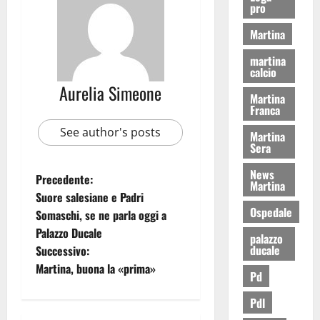
pro
Martina
martina
calcio
Aurelia Simeone
Martina
Franca
See author's posts
Martina
Sera
News
Precedente:
Martina
Suore salesiane e Padri
Ospedale
Somaschi, se ne parla oggi a
Palazzo Ducale
palazzo
ducale
Successivo:
Martina, buona la «prima»
Pd
Pdl