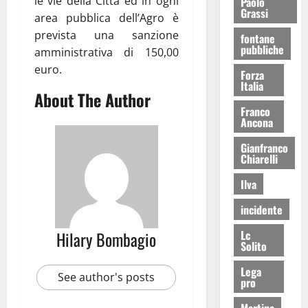
le vie della Città ed in ogni
Paolo
Grassi
area pubblica dell’Agro è
prevista una sanzione
fontane
pubbliche
amministrativa di 150,00
euro.
Forza
Italia
About The Author
Franco
Ancona
Gianfranco
Chiarelli
Ilva
incidente
Lc
Hilary Bombagio
Solito
Lega
See author's posts
pro
Martina