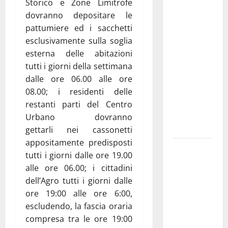
Martina
Storico e Zone Limitrofe
Franca
dovranno depositare le
investe
pattumiere ed i sacchetti
sulle
esclusivamente sulla soglia
famiglie: in
esterna delle abitazioni
arrivo tre
tutti i giorni della settimana
seminari
dalle ore 06.00 alle ore
dedicati ad
08.00; i residenti delle
adolescenti,
restanti parti del Centro
genitori ed
Urbano dovranno
empatia
gettarli nei cassonetti
appositamente predisposti
Aeronautica
tutti i giorni dalle ore 19.00
Militare, al
alle ore 06.00; i cittadini
16° Stormo
dell’Agro tutti i giorni dalle
di Martina
ore 19:00 alle ore 6:00,
Franca
escludendo, la fascia oraria
consegnati
compresa tra le ore 19:00
i Baschi Blu