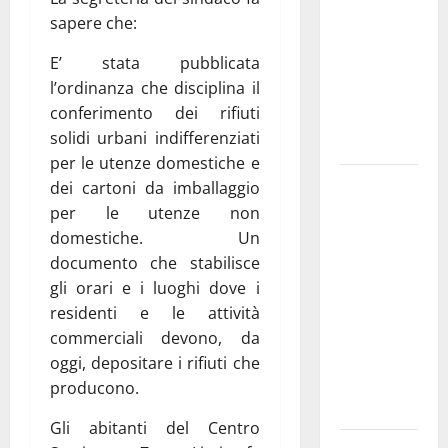
bando
sapere che:
alloggi ERP
E’ stata pubblicata
2026:
l’ordinanza che disciplina il
domande
conferimento dei rifiuti
dal 26
solidi urbani indifferenziati
agosto
per le utenze domestiche e
La gara
dei cartoni da imballaggio
ciclistica
per le utenze non
dei Giochi
domestiche. Un
attraversa
documento che stabilisce
Martina
gli orari e i luoghi dove i
Franca:
residenti e le attività
ecco le
commerciali devono, da
strade
oggi, depositare i rifiuti che
interessate
producono.
e gli orari
Gli abitanti del Centro