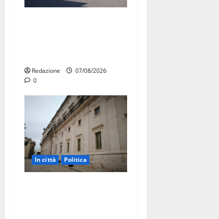
Ospedale di Martina Franca,
Forza Italia annuncia la
protesta: sit-in lunedì 10
agosto
Redazione
07/08/2026
0
In città
Politica
Martina Franca, Marraffa
attacca Regione e Comune:
“Nuovi medici solo a