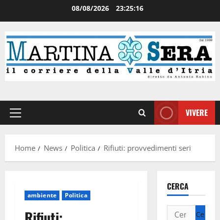
08/08/2026
23:25:16
VIVERE
Home
News
Politica
Rifiuti: provvedimenti seri
CERCA
ambiente
Politica
Rifiuti: