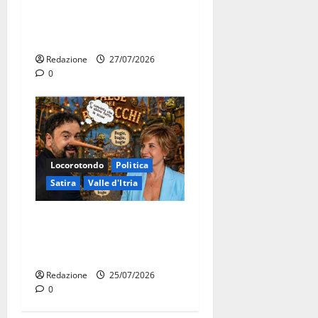
novembre. Faremo accesso
agli atti su Tari, rifiuti e
bilancio”
Redazione
27/07/2026
0
Locorotondo
Politica
Satira
Valle d'Itria
Martina Franca: Il sindaco
non ha fatto le scuse alla
Lillo
Redazione
25/07/2026
0