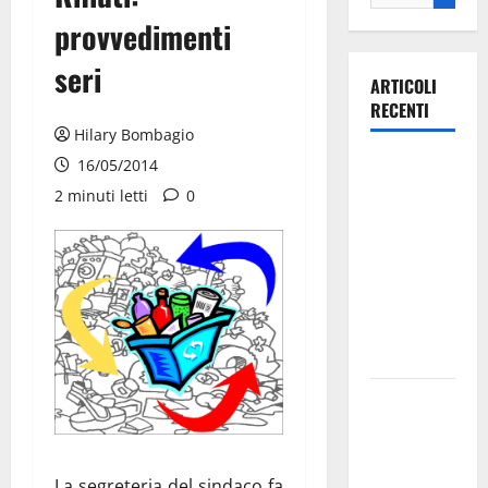
provvedimenti
seri
ARTICOLI
RECENTI
Hilary Bombagio
Ospedale di
16/05/2014
Martina
2 minuti letti
0
Franca,
Forza Italia
annuncia la
protesta:
sit-in lunedì
10 agosto
Il Comune
di Martina
Franca
pubblica il
La segreteria del sindaco fa