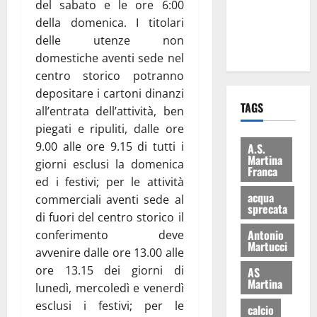
del sabato e le ore 6:00
ai 15 nuovi
della domenica. I titolari
Fucilieri
delle utenze non
dell’Aria
domestiche aventi sede nel
centro storico potranno
depositare i cartoni dinanzi
TAGS
all’entrata dell’attività, ben
piegati e ripuliti, dalle ore
9.00 alle ore 9.15 di tutti i
A.S.
Martina
giorni esclusi la domenica
Franca
ed i festivi; per le attività
acqua
commerciali aventi sede al
sprecata
di fuori del centro storico il
Antonio
conferimento deve
Martucci
avvenire dalle ore 13.00 alle
ore 13.15 dei giorni di
AS
Martina
lunedì, mercoledì e venerdì
esclusi i festivi; per le
calcio