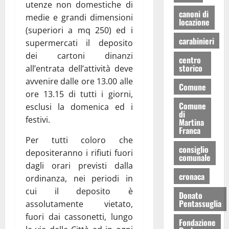
utenze non domestiche di
canoni di
medie e grandi dimensioni
locazione
(superiori a mq 250) ed i
carabinieri
supermercati il deposito
dei cartoni dinanzi
centro
storico
all’entrata dell’attività deve
avvenire dalle ore 13.00 alle
Comune
ore 13.15 di tutti i giorni,
Comune
esclusi la domenica ed i
di
festivi.
Martina
Franca
Per tutti coloro che
consiglio
depositeranno i rifiuti fuori
comunale
dagli orari previsti dalla
cronaca
ordinanza, nei periodi in
cui il deposito è
Donato
Pentassuglia
assolutamente vietato,
fuori dai cassonetti, lungo
Fondazione