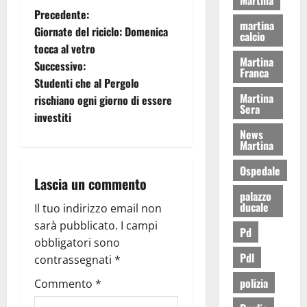
Precedente:
martina
Giornate del riciclo: Domenica
calcio
tocca al vetro
Martina
Successivo:
Franca
Studenti che al Pergolo
Martina
rischiano ogni giorno di essere
Sera
investiti
News
Martina
Ospedale
Lascia un commento
palazzo
ducale
Il tuo indirizzo email non
sarà pubblicato.
I campi
Pd
obbligatori sono
Pdl
contrassegnati
*
polizia
Commento
*