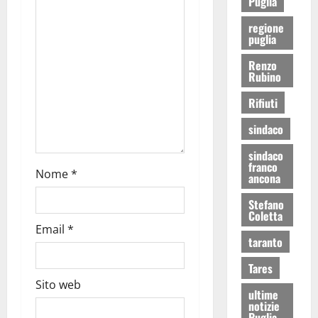
Puglia
regione
puglia
Renzo
Rubino
Rifiuti
sindaco
sindaco
franco
Nome
*
ancona
Stefano
Coletta
Email
*
taranto
Tares
Sito web
ultime
notizie
Puglia