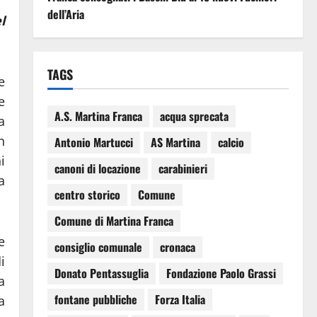
dell’Aria
l
TAGS
e
e
A.S. Martina Franca
acqua sprecata
a
n
Antonio Martucci
AS Martina
calcio
i
canoni di locazione
carabinieri
a
centro storico
Comune
Comune di Martina Franca
e
consiglio comunale
cronaca
i
Donato Pentassuglia
Fondazione Paolo Grassi
a
fontane pubbliche
Forza Italia
a