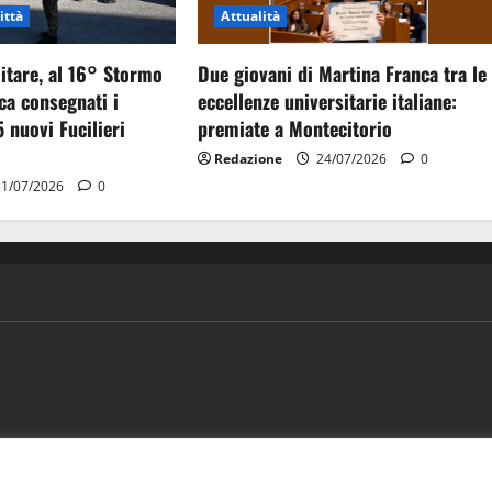
ittà
Attualità
itare, al 16° Stormo
Due giovani di Martina Franca tra le
ca consegnati i
eccellenze universitarie italiane:
5 nuovi Fucilieri
premiate a Montecitorio
Redazione
24/07/2026
0
1/07/2026
0