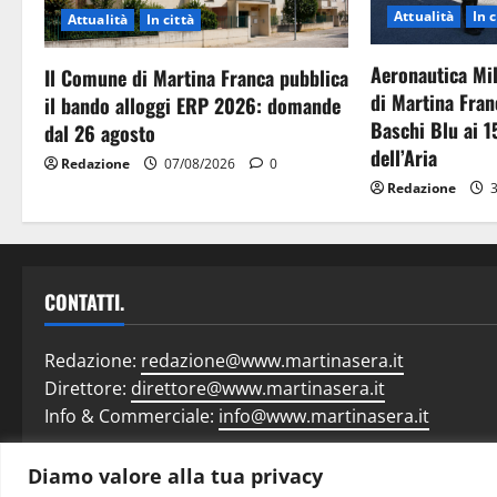
Attualità
In c
Attualità
In città
Aeronautica Mil
Il Comune di Martina Franca pubblica
di Martina Fran
il bando alloggi ERP 2026: domande
Baschi Blu ai 1
dal 26 agosto
dell’Aria
Redazione
07/08/2026
0
Redazione
3
CONTATTI.
Redazione:
redazione@www.martinasera.it
Direttore:
direttore@www.martinasera.it
Info & Commerciale:
info@www.martinasera.it
Diamo valore alla tua privacy