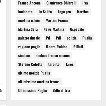
a
Franco Ancona
Gianfranco Chiarelli
Ilva
i
incidente
Lc Solito
Lega pro
Martina
martina calcio
Martina Franca
Martina Sera
News Martina
Ospedale
palazzo ducale
Pd
Pdl
polizia
Puglia
regione puglia
Renzo Rubino
Rifiuti
sindaco
sindaco franco ancona
Stefano Coletta
taranto
Tares
ultime notizie Puglia
ultimissime martina franca
:
a
Ultimissime Puglia
Valle d'Itria