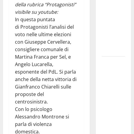
della rubrica “Protagonisti”
pubblica il
visibile su youtube:
bando
In questa puntata
alloggi ERP
di Protagonisti l’analisi del
2026:
voto nelle ultime elezioni
domande
con Giuseppe Cervellera,
dal 26
consigliere comunale di
agosto
Martina Franca per Sel, e
La gara
Angelo Lucarella,
ciclistica
esponente del PdL. Si parla
dei Giochi
anche della netta vittoria di
attraversa
Gianfranco Chiarelli sulle
Martina
proposte del
Franca:
centrosinistra.
ecco le
Con lo psicologo
strade
Alessandro Montrone si
interessate
parla di violenza
e gli orari
domestica.