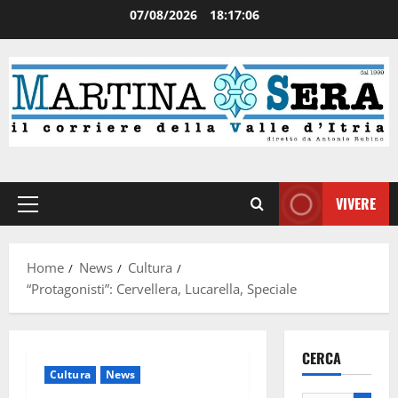
07/08/2026
18:17:07
VIVERE
Home
News
Cultura
“Protagonisti”: Cervellera, Lucarella, Speciale
CERCA
Cultura
News