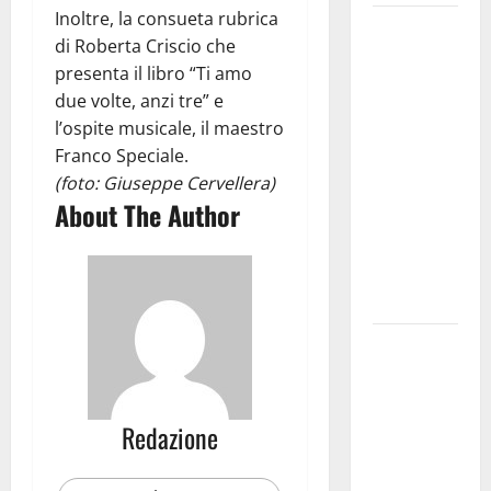
Inoltre, la consueta rubrica
Martina
di Roberta Criscio che
Franca
presenta il libro “Ti amo
investe
due volte, anzi tre” e
sulle
l’ospite musicale, il maestro
famiglie: in
Franco Speciale.
arrivo tre
(foto: Giuseppe Cervellera)
seminari
About The Author
dedicati ad
adolescenti,
genitori ed
empatia
Aeronautica
Militare, al
16° Stormo
di Martina
Redazione
Franca
consegnati