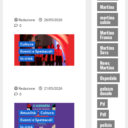
Martina Franca celebra gli
Martina
80 anni della Repubblica
martina
Redazione
26/05/2026
calcio
0
Martina
Franca
Cultura
Martina
Sera
Eventi e Spettacoli
In città
News
Martina
Martina Franca, la Carmen
Ospedale
diventa opera di comunità
palazzo
Redazione
21/05/2026
ducale
0
Pd
Attualità
Cultura
Pdl
Eventi e Spettacoli
polizia
In città