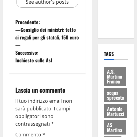
See author's posts
i Baschi Blu
ai 15 nuovi
Fucilieri
Precedente:
dell’Aria
—Consiglio dei ministri: tetto
ai regali per gli statali, 150 euro
—
Successivo:
TAGS
Inchieste sulle Asl
A.S.
Martina
Franca
Lascia un commento
acqua
sprecata
Il tuo indirizzo email non
Antonio
sarà pubblicato.
I campi
Martucci
obbligatori sono
contrassegnati
*
AS
Martina
Commento
*