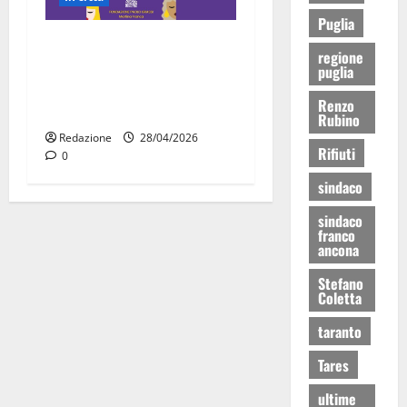
Puglia
“Carmen e le altre ragazze
regione
straordinarie”: l’opera di
puglia
comunità arriva a Martina
Renzo
Franca
Rubino
Redazione
28/04/2026
Rifiuti
0
sindaco
sindaco
franco
ancona
Stefano
Coletta
taranto
Tares
ultime