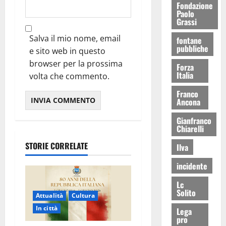
Fondazione
Paolo
Grassi
Salva il mio nome, email
fontane
pubbliche
e sito web in questo
browser per la prossima
Forza
Italia
volta che commento.
Franco
Ancona
Gianfranco
Chiarelli
STORIE CORRELATE
Ilva
incidente
Lc
Solito
Attualità
Cultura
In città
Lega
pro