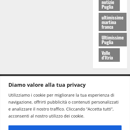
notizie
Puglia
ultimissime
martina
franca
Ultimissime
Puglia
Valle
d'Itria
Diamo valore alla tua privacy
CONTATTI.
Utilizziamo i cookie per migliorare la tua esperienza di
navigazione, offrirti pubblicità o contenuti personalizzati
Redazione:
redazione@www.martinasera.it
e analizzare il nostro traffico. Cliccando “Accetta tutti”,
Direttore:
direttore@www.martinasera.it
acconsenti al nostro utilizzo dei cookie.
Info & Commerciale:
info@www.martinasera.it