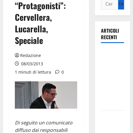
“Protagonisti”:
Cervellera,
Lucarella,
ARTICOLI
RECENTI
Speciale
Ospedale di
Redazione
Martina
08/03/2013
Franca,
1 minuti di lettura
0
Forza Italia
annuncia la
protesta:
sit-in lunedì
10 agosto
Il Comune
Di seguito un comunicato
di Martina
diffuso dai responsabili
Franca