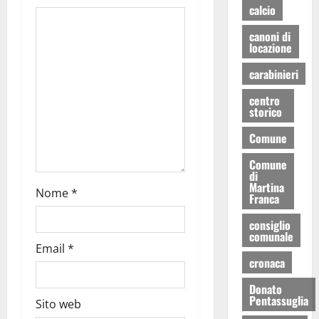
calcio
canoni di
locazione
carabinieri
centro
storico
Comune
Comune
di
Martina
Nome
*
Franca
consiglio
comunale
Email
*
cronaca
Donato
Pentassuglia
Sito web