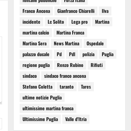
fontane pubbliche
Forza Italia
Franco Ancona
Gianfranco Chiarelli
Ilva
incidente
Lc Solito
Lega pro
Martina
martina calcio
Martina Franca
Martina Sera
News Martina
Ospedale
palazzo ducale
Pd
Pdl
polizia
Puglia
regione puglia
Renzo Rubino
Rifiuti
sindaco
sindaco franco ancona
Stefano Coletta
taranto
Tares
ultime notizie Puglia
ultimissime martina franca
Ultimissime Puglia
Valle d'Itria