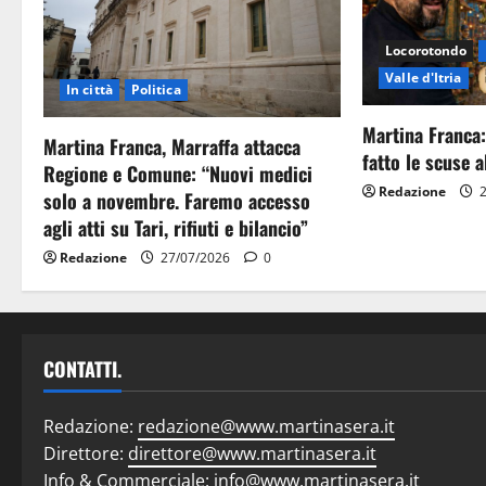
Locorotondo
Valle d'Itria
In città
Politica
Martina Franca:
Martina Franca, Marraffa attacca
fatto le scuse al
Regione e Comune: “Nuovi medici
Redazione
2
solo a novembre. Faremo accesso
agli atti su Tari, rifiuti e bilancio”
Redazione
27/07/2026
0
CONTATTI.
Redazione:
redazione@www.martinasera.it
Direttore:
direttore@www.martinasera.it
Info & Commerciale:
info@www.martinasera.it