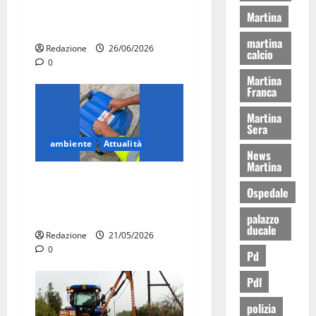
raccolta rifiuti anche nelle
Martina
zone finora escluse
martina
Redazione
26/06/2026
calcio
0
Martina
Franca
Martina
Sera
ambiente
Attualità
News
Martina
Martina Franca, dal 31
Ospedale
maggio obbligo dei nuovi
mastelli per i rifiuti
palazzo
ducale
Redazione
21/05/2026
0
Pd
Pdl
polizia