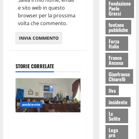
Fondazione
e sito web in questo
Paolo
Grassi
browser per la prossima
volta che commento.
fontane
pubbliche
Forza
Italia
Franco
Ancona
STORIE CORRELATE
Gianfranco
Chiarelli
Ilva
incidente
ambiente
Lc
Solito
Martina Franca estende il
porta a porta nelle
Lega
pro
campagne: dal 1° luglio