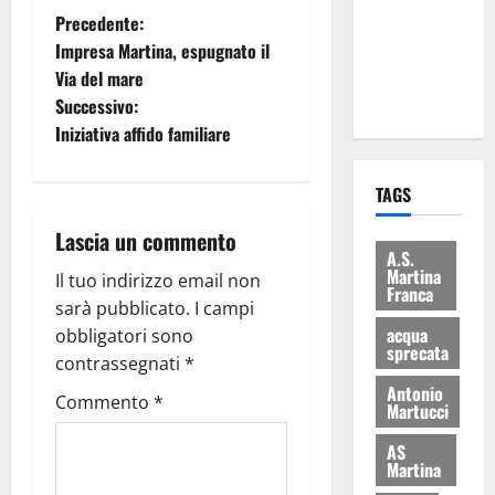
i Baschi Blu
Precedente:
ai 15 nuovi
Impresa Martina, espugnato il
Fucilieri
Via del mare
dell’Aria
Successivo:
Iniziativa affido familiare
TAGS
Lascia un commento
A.S.
Martina
Il tuo indirizzo email non
Franca
sarà pubblicato.
I campi
acqua
obbligatori sono
sprecata
contrassegnati
*
Antonio
Commento
*
Martucci
AS
Martina