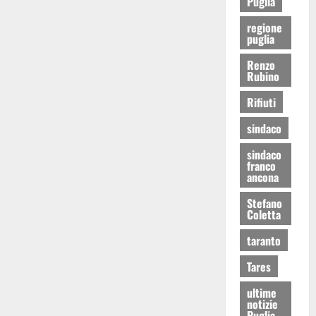
Puglia
regione
puglia
Renzo
Rubino
Rifiuti
sindaco
sindaco
franco
ancona
Stefano
Coletta
taranto
Tares
ultime
notizie
Puglia