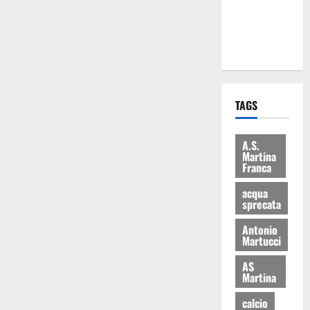
ai 15 nuovi
Fucilieri
dell’Aria
TAGS
A.S.
Martina
Franca
acqua
sprecata
Antonio
Martucci
AS
Martina
calcio