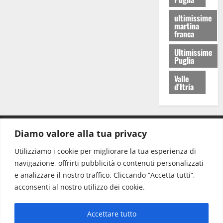
ultimissime
martina
franca
Ultimissime
Puglia
Valle
d'Itria
Diamo valore alla tua privacy
CONTATTI.
Utilizziamo i cookie per migliorare la tua esperienza di
navigazione, offrirti pubblicità o contenuti personalizzati
Redazione:
redazione@www.martinasera.it
e analizzare il nostro traffico. Cliccando “Accetta tutti”,
Direttore:
direttore@www.martinasera.it
acconsenti al nostro utilizzo dei cookie.
Info & Commerciale:
info@www.martinasera.it
Accettare tutto