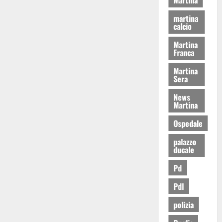
martina
calcio
Martina
Franca
Martina
Sera
News
Martina
Ospedale
palazzo
ducale
Pd
Pdl
polizia