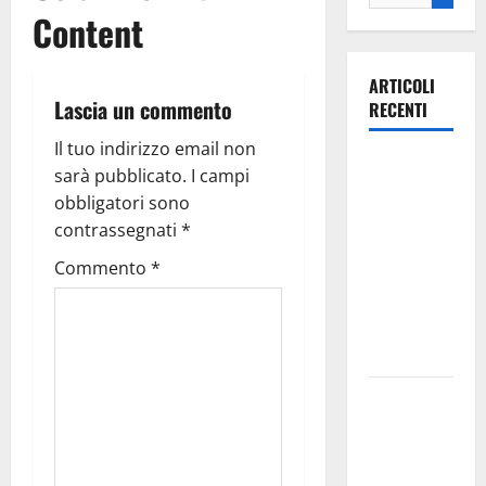
Content
ARTICOLI
Lascia un commento
RECENTI
Il tuo indirizzo email non
Ospedale di
sarà pubblicato.
I campi
Martina
obbligatori sono
Franca,
contrassegnati
*
Forza Italia
Commento
*
annuncia la
protesta:
sit-in lunedì
10 agosto
Il Comune
di Martina
Franca
pubblica il