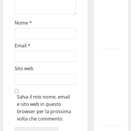
bando
alloggi ERP
2026:
Nome
*
domande
dal 26
agosto
Email
*
La gara
ciclistica
dei Giochi
Sito web
attraversa
Martina
Franca:
Salva il mio nome, email
ecco le
e sito web in questo
strade
browser per la prossima
interessate
volta che commento.
e gli orari