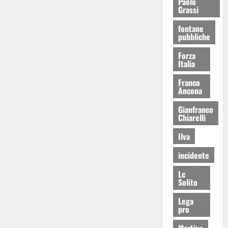
Paolo
Grassi
fontane
pubbliche
Forza
Italia
Franco
Ancona
Gianfranco
Chiarelli
Ilva
incidente
Lc
Solito
Lega
pro
Martina