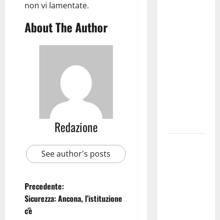
Martina
non vi lamentate.
Franca
About The Author
investe
sulle
famiglie: in
arrivo tre
seminari
dedicati ad
adolescenti,
genitori ed
empatia
Redazione
Aeronautica
See author's posts
Militare, al
16° Stormo
di Martina
Precedente:
Franca
Sicurezza: Ancona, l’istituzione
consegnati
c’è
i Baschi Blu