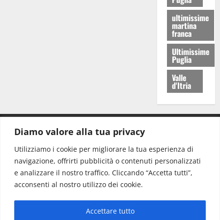
ultimissime
martina
franca
Ultimissime
Puglia
Valle
d'Itria
Diamo valore alla tua privacy
CONTATTI.
Utilizziamo i cookie per migliorare la tua esperienza di
navigazione, offrirti pubblicità o contenuti personalizzati
Redazione:
redazione@www.martinasera.it
e analizzare il nostro traffico. Cliccando “Accetta tutti”,
Direttore:
direttore@www.martinasera.it
acconsenti al nostro utilizzo dei cookie.
Info & Commerciale:
info@www.martinasera.it
Accettare tutto