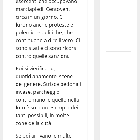
esercenti che occupavano
bando
marciapiedi. Centoventi
alloggi ERP
circa in un giorno. Ci
2026:
furono anche proteste e
domande
polemiche politiche, che
dal 26
continuano a dire il vero. Ci
agosto
sono stati e ci sono ricorsi
contro quelle sanzioni.
La gara
ciclistica
Poi si vierificano,
dei Giochi
quotidianamente, scene
attraversa
del genere. Strisce pedonali
Martina
invase, parcheggio
Franca:
contromano, e quello nella
ecco le
foto è solo un esempio dei
strade
tanti possibili, in molte
interessate
zone della città.
e gli orari
Se poi arrivano le multe