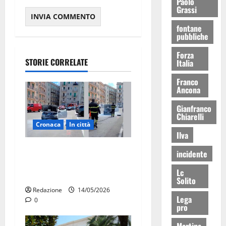
Paolo
Grassi
fontane
pubbliche
Forza
STORIE CORRELATE
Italia
Franco
Ancona
Gianfranco
Chiarelli
Cronaca
In città
Ilva
Auto in fiamme,
incidente
intervengono i Vigili del
Lc
Fuoco
Solito
Redazione
14/05/2026
Lega
0
pro
Martina