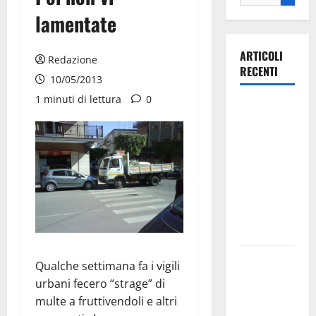
lamentate
ARTICOLI
Redazione
RECENTI
10/05/2013
1 minuti di lettura
0
Ospedale di
Martina
Franca,
Forza Italia
annuncia la
protesta:
sit-in lunedì
10 agosto
Il Comune
Qualche settimana fa i vigili
di Martina
urbani fecero “strage” di
Franca
multe a fruttivendoli e altri
pubblica il