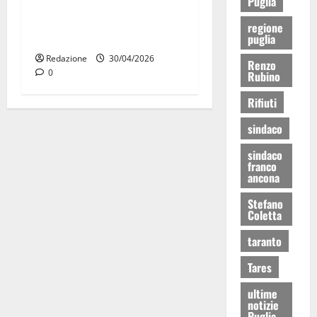
Puglia
Martina Franca, sorpresi in
casa con la refurtiva:
regione
quattro arresti
puglia
Redazione
30/04/2026
Renzo
0
Rubino
Rifiuti
sindaco
sindaco
franco
ancona
Stefano
Coletta
taranto
Tares
ultime
notizie
Puglia