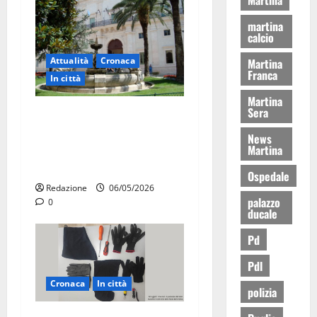
martina
calcio
Attualità
Cronaca
Martina
Franca
In città
Martina
Sera
Martina Franca, presunte
tangenti sul verde pubblico:
News
la Procura chiede il carcere
Martina
per un funzionario
Ospedale
Redazione
06/05/2026
palazzo
0
ducale
Pd
Pdl
Cronaca
In città
polizia