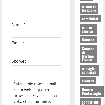
canoni di
locazione
carabinieri
Nome
*
centro
storico
Comune
Email
*
Comune
di
Martina
Franca
Sito web
consiglio
comunale
cronaca
Salva il mio nome, email
Donato
e sito web in questo
Pentassuglia
browser per la prossima
volta che commento.
Fondazione