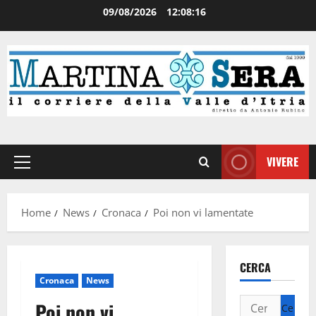
09/08/2026
12:08:16
VIVERE
Home
News
Cronaca
Poi non vi lamentate
CERCA
Cronaca
News
Poi non vi