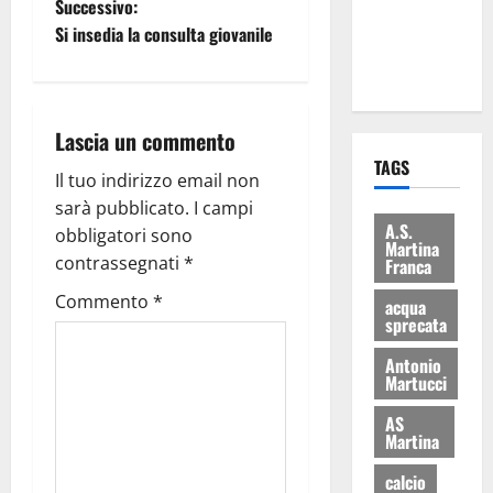
Successivo:
ai 15 nuovi
Si insedia la consulta giovanile
Fucilieri
dell’Aria
Lascia un commento
TAGS
Il tuo indirizzo email non
sarà pubblicato.
I campi
A.S.
obbligatori sono
Martina
contrassegnati
*
Franca
Commento
*
acqua
sprecata
Antonio
Martucci
AS
Martina
calcio