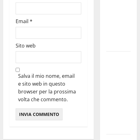
bando
alloggi ERP
Email
*
2026:
domande
dal 26
agosto
Sito web
La gara
ciclistica
dei Giochi
Salva il mio nome, email
attraversa
e sito web in questo
Martina
browser per la prossima
Franca:
volta che commento.
ecco le
strade
interessate
e gli orari