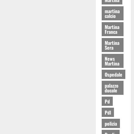
martina
calcio
Martina
Franca
Martina
Sera
News
Martina
Ospedale
palazzo
ducale
Pd
Pdl
polizia