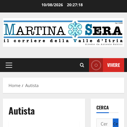
10/08/2026
20:27:18
VIVERE
Home
Autista
Autista
CERCA