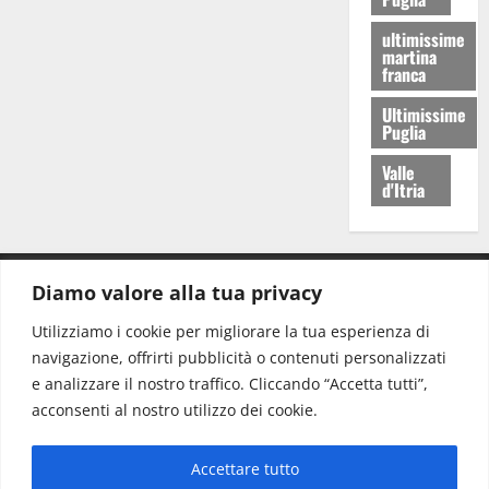
ultimissime
martina
franca
Ultimissime
Puglia
Valle
d'Itria
Diamo valore alla tua privacy
CONTATTI.
Utilizziamo i cookie per migliorare la tua esperienza di
navigazione, offrirti pubblicità o contenuti personalizzati
Redazione:
redazione@www.martinasera.it
e analizzare il nostro traffico. Cliccando “Accetta tutti”,
Direttore:
direttore@www.martinasera.it
acconsenti al nostro utilizzo dei cookie.
Info & Commerciale:
info@www.martinasera.it
Accettare tutto