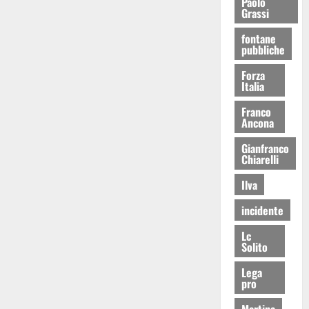
Paolo
Grassi
fontane
pubbliche
Forza
Italia
Franco
Ancona
Gianfranco
Chiarelli
Ilva
incidente
Lc
Solito
Lega
pro
Martina