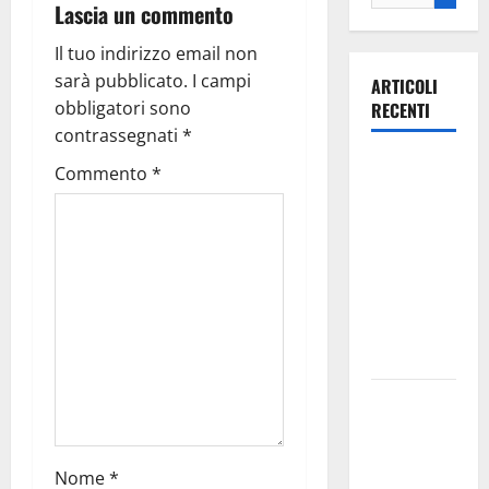
Lascia un commento
Il tuo indirizzo email non
sarà pubblicato.
I campi
ARTICOLI
obbligatori sono
RECENTI
contrassegnati
*
Ospedale di
Commento
*
Martina
Franca,
Forza Italia
annuncia la
protesta:
sit-in lunedì
10 agosto
Il Comune
di Martina
Franca
Nome
*
pubblica il