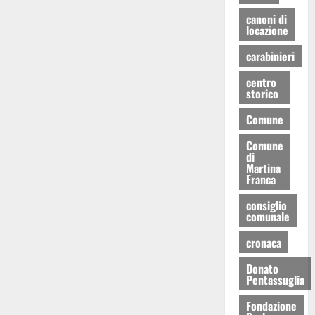
canoni di
locazione
carabinieri
centro
storico
Comune
Comune
di
Martina
Franca
consiglio
comunale
cronaca
Donato
Pentassuglia
Fondazione