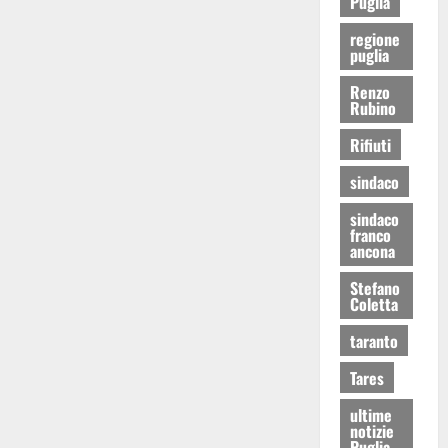
Puglia
regione
puglia
Renzo
Rubino
Rifiuti
sindaco
sindaco
franco
ancona
Stefano
Coletta
taranto
Tares
ultime
notizie
Puglia