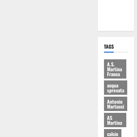
ai 15 nuovi
Fucilieri
dell’Aria
TAGS
A.S.
Martina
Franca
acqua
sprecata
Antonio
Martucci
AS
Martina
calcio