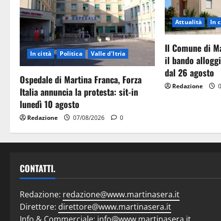
Attualità
In c
Il Comune di M
In città
Politica
Valle d'Itria
il bando allog
dal 26 agosto
Ospedale di Martina Franca, Forza
Redazione
0
Italia annuncia la protesta: sit-in
lunedì 10 agosto
Redazione
07/08/2026
0
CONTATTI.
Redazione:
redazione@www.martinasera.it
Direttore:
direttore@www.martinasera.it
Info & Commerciale:
info@www.martinasera.it