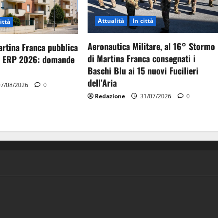
Attualità
In città
ittà
Aeronautica Militare, al 16° Stormo
artina Franca pubblica
di Martina Franca consegnati i
gi ERP 2026: domande
Baschi Blu ai 15 nuovi Fucilieri
dell’Aria
7/08/2026
0
Redazione
31/07/2026
0