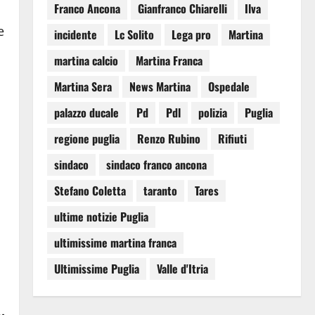
Franco Ancona
Gianfranco Chiarelli
Ilva
e
incidente
Lc Solito
Lega pro
Martina
martina calcio
Martina Franca
Martina Sera
News Martina
Ospedale
palazzo ducale
Pd
Pdl
polizia
Puglia
regione puglia
Renzo Rubino
Rifiuti
sindaco
sindaco franco ancona
Stefano Coletta
taranto
Tares
ultime notizie Puglia
ultimissime martina franca
Ultimissime Puglia
Valle d'Itria