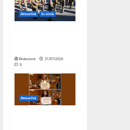
Attualità
In città
Aeronautica Militare, al 16°
Stormo di Martina Franca
consegnati i Baschi Blu ai
15 nuovi Fucilieri dell’Aria
Redazione
31/07/2026
0
Attualità
Due giovani di Martina
Franca tra le eccellenze
universitarie italiane: