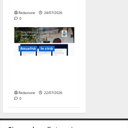
premiate a Montecitorio
Redazione
24/07/2026
0
Attualità
In città
Parcheggi a Martina Franca,
cambia tutto: abbonamenti
online sul nuovo portale
Muvin
Redazione
22/07/2026
0