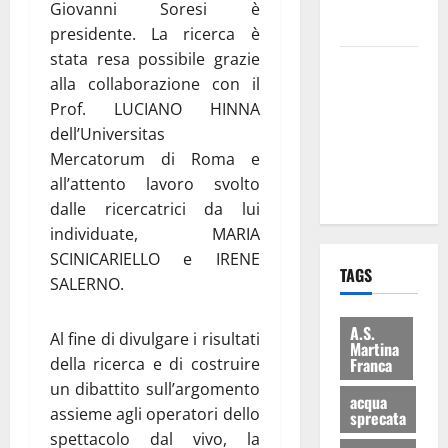
rifiuti e
Giovanni Soresi è
bilancio”
presidente. La ricerca è
stata resa possibile grazie
Martina
alla collaborazione con il
Franca: Il
Prof. LUCIANO HINNA
sindaco non
dell’Universitas
ha fatto le
Mercatorum di Roma e
scuse alla
all’attento lavoro svolto
Lillo
dalle ricercatrici da lui
individuate, MARIA
SCINICARIELLO e IRENE
TAGS
SALERNO.
A.S.
Al fine di divulgare i risultati
Martina
della ricerca e di costruire
Franca
un dibattito sull’argomento
acqua
assieme agli operatori dello
sprecata
spettacolo dal vivo, la