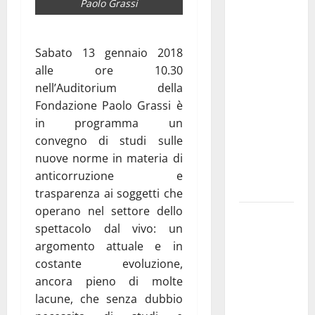
Paolo Grassi
Martina
Franca
investe
Sabato 13 gennaio 2018
sulle
alle ore 10.30
famiglie: in
nell’Auditorium della
arrivo tre
Fondazione Paolo Grassi è
seminari
in programma un
dedicati ad
convegno di studi sulle
adolescenti,
nuove norme in materia di
genitori ed
anticorruzione e
empatia
trasparenza ai soggetti che
operano nel settore dello
Aeronautica
spettacolo dal vivo: un
Militare, al
argomento attuale e in
16° Stormo
costante evoluzione,
di Martina
ancora pieno di molte
Franca
lacune, che senza dubbio
consegnati