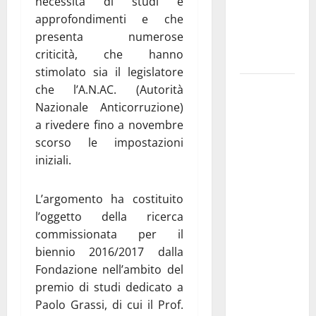
necessita di studi e
i Baschi Blu
approfondimenti e che
ai 15 nuovi
presenta numerose
Fucilieri
criticità, che hanno
dell’Aria
stimolato sia il legislatore
Martina
che l’A.N.AC. (Autorità
Franca,
Nazionale Anticorruzione)
Marraffa
a rivedere fino a novembre
attacca
scorso le impostazioni
Regione e
iniziali.
Comune:
“Nuovi
L’argomento ha costituito
medici solo
l’oggetto della ricerca
a
commissionata per il
novembre.
biennio 2016/2017 dalla
Faremo
Fondazione nell’ambito del
accesso agli
premio di studi dedicato a
atti su Tari,
Paolo Grassi, di cui il Prof.