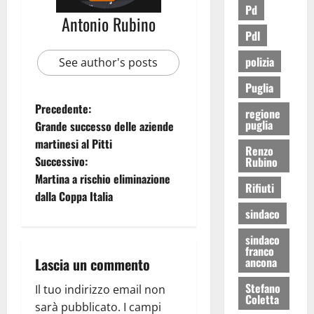
Pd
Antonio Rubino
Pdl
polizia
See author's posts
Puglia
Precedente:
regione
puglia
Grande successo delle aziende
martinesi al Pitti
Renzo
Successivo:
Rubino
Martina a rischio eliminazione
Rifiuti
dalla Coppa Italia
sindaco
sindaco
franco
Lascia un commento
ancona
Stefano
Il tuo indirizzo email non
Coletta
sarà pubblicato.
I campi