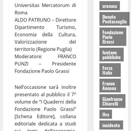
Universitas Mercatorum di
cronaca
Roma
Donato
ALDO PATRUNO – Direttore
Pentassuglia
Dipartimento Turismo,
Fondazione
Economia della Cultura,
Paolo
Grassi
Valorizzazione del
territorio (Regione Puglia)
fontane
Moderatore: FRANCO
pubbliche
PUNZI – Presidente
Forza
Fondazione Paolo Grassi
Italia
Franco
Nell’occasione sarà inoltre
Ancona
presentato al pubblico il 7°
Gianfranco
volume de “I Quaderni della
Chiarelli
Fondazione Paolo Grassi”
Ilva
[Schena Editore], collana
editoriale dedicata a studi
incidente
sui temi dell’economia,