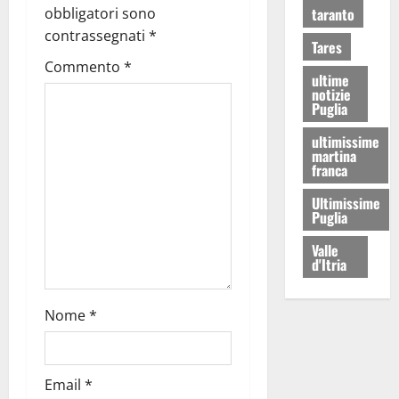
obbligatori sono
taranto
contrassegnati
*
Tares
Commento
*
ultime
notizie
Puglia
ultimissime
martina
franca
Ultimissime
Puglia
Valle
d'Itria
Nome
*
Email
*