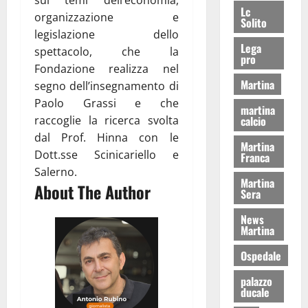
Lc
organizzazione e
Solito
legislazione dello
Lega
spettacolo, che la
pro
Fondazione realizza nel
Martina
segno dell’insegnamento di
Paolo Grassi e che
martina
raccoglie la ricerca svolta
calcio
dal Prof. Hinna con le
Martina
Dott.sse Scinicariello e
Franca
Salerno.
Martina
About The Author
Sera
News
Martina
Ospedale
palazzo
ducale