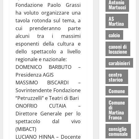
Antonio
Fondazione Paolo Grassi
Martucci
ha voluto organizzare una
AS
tavola rotonda sul tema, a
Martina
cui prenderanno parte
calcio
alcuni tra i massimi
esponenti della cultura e
canoni di
locazione
dello spettacolo a livello
regionale e nazionale:
carabinieri
DOMENICO BARBUTO –
centro
Presidenza AGIS
storico
MASSIMO BISCARDI –
Sovrintendente Fondazione
Comune
“Petruzzelli” e Teatri di Bari
Comune
ONOFRIO CUTAIA –
di
Martina
Direttore Generale per lo
Franca
spettacolo dal vivo
consiglio
(MIBACT)
comunale
LUCIANO HINNA – Docente