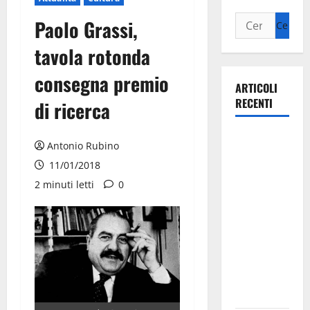
Paolo Grassi,
tavola rotonda
consegna premio
ARTICOLI
RECENTI
di ricerca
La gara
Antonio Rubino
ciclistica
11/01/2018
dei Giochi
2 minuti letti
0
attraversa
Martina
Franca:
ecco le
strade
interessate
e gli orari