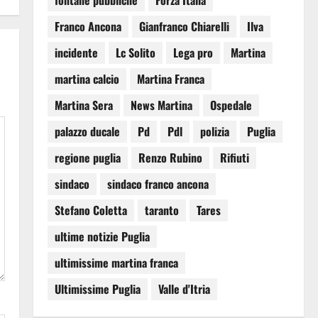
fontane pubbliche
Forza Italia
Franco Ancona
Gianfranco Chiarelli
Ilva
incidente
Lc Solito
Lega pro
Martina
martina calcio
Martina Franca
Martina Sera
News Martina
Ospedale
palazzo ducale
Pd
Pdl
polizia
Puglia
regione puglia
Renzo Rubino
Rifiuti
sindaco
sindaco franco ancona
Stefano Coletta
taranto
Tares
ultime notizie Puglia
ultimissime martina franca
Ultimissime Puglia
Valle d'Itria