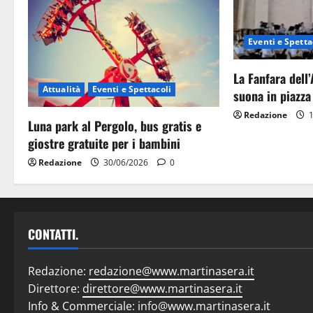
Eventi e Spetta
La Fanfara dell
Attualità
Eventi e Spettacoli
suona in piazza
Redazione
1
Luna park al Pergolo, bus gratis e
giostre gratuite per i bambini
Redazione
30/06/2026
0
CONTATTI.
Redazione:
redazione@www.martinasera.it
Direttore:
direttore@www.martinasera.it
Info & Commerciale:
info@www.martinasera.it