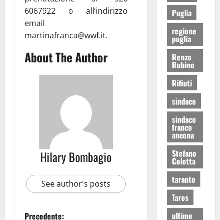
6067922 o all’indirizzo
Puglia
email
regione
martinafranca@wwf.it.
puglia
About The Author
Renzo
Rubino
Rifiuti
sindaco
sindaco
franco
ancona
Stefano
Hilary Bombagio
Coletta
taranto
See author's posts
Tares
ultime
Precedente: