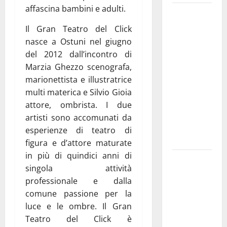
affascina bambini e adulti.
Martina
Franca
Il Gran Teatro del Click
investe
nasce a Ostuni nel giugno
sulle
del 2012 dall’incontro di
famiglie: in
Marzia Ghezzo scenografa,
arrivo tre
marionettista e illustratrice
seminari
multi materica e Silvio Gioia
dedicati ad
attore, ombrista. I due
adolescenti,
artisti sono accomunati da
genitori ed
esperienze di teatro di
empatia
figura e d’attore maturate
in più di quindici anni di
Aeronautica
singola attività
Militare, al
professionale e dalla
16° Stormo
comune passione per la
di Martina
luce e le ombre. Il Gran
Franca
Teatro del Click è
consegnati