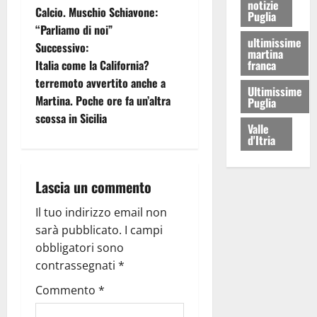
notizie
Calcio. Muschio Schiavone:
Puglia
“Parliamo di noi”
ultimissime
Successivo:
martina
franca
Italia come la California?
terremoto avvertito anche a
Ultimissime
Martina. Poche ore fa un’altra
Puglia
scossa in Sicilia
Valle
d'Itria
Lascia un commento
Il tuo indirizzo email non
sarà pubblicato.
I campi
obbligatori sono
contrassegnati
*
Commento
*