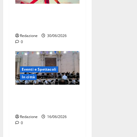
Luna park al Pergolo, bus
gratis e giostre gratuite per
i bambini
Redazione
30/06/2026
0
Eventi e Spettacoli
In città
La Fanfara dell’Aeronautica
Militare suona in piazza a
Martina Franca
Redazione
16/06/2026
0