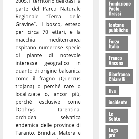
2005, il territorio dell’oasi fa
Fondazione
Paolo
parte del Parco Naturale
Grassi
Regionale “Terra delle
Gravine”. Il bosco, esteso
fontane
pubbliche
per circa 70 ettari, e la
macchia mediterranea
Forza
Italia
ospitano numerose specie
di piante di notevole
Franco
Ancona
interesse geografico in
quanto di origine balcanica
Gianfranco
come il fragno (Quercus
Chiarelli
trojana) o perché rare o
Ilva
localizzate o, ancor più,
incidente
perché esclusive come
l’Ophrys tarentina,
Lc
orchidea selvatica
Solito
endemica delle province di
Lega
Taranto, Brindisi, Matera e
pro