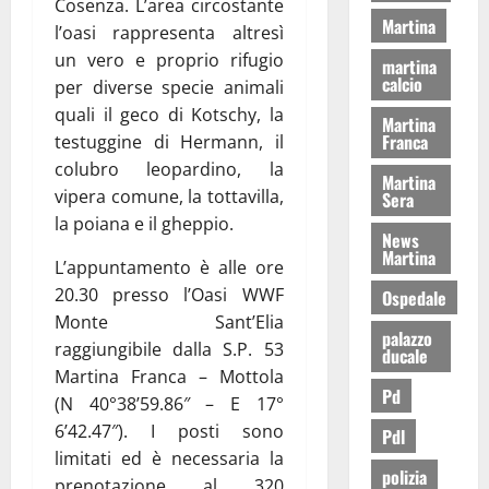
Cosenza. L’area circostante
Martina
l’oasi rappresenta altresì
un vero e proprio rifugio
martina
calcio
per diverse specie animali
quali il geco di Kotschy, la
Martina
Franca
testuggine di Hermann, il
colubro leopardino, la
Martina
vipera comune, la tottavilla,
Sera
la poiana e il gheppio.
News
Martina
L’appuntamento è alle ore
20.30 presso l’Oasi WWF
Ospedale
Monte Sant’Elia
palazzo
raggiungibile dalla S.P. 53
ducale
Martina Franca – Mottola
Pd
(N 40°38’59.86″ – E 17°
6’42.47″). I posti sono
Pdl
limitati ed è necessaria la
polizia
prenotazione al 320