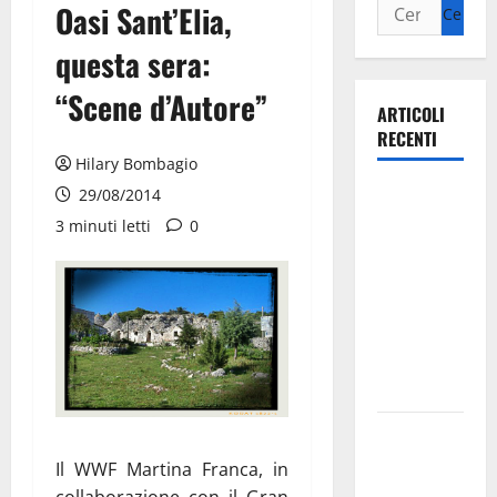
Oasi Sant’Elia,
questa sera:
“Scene d’Autore”
ARTICOLI
RECENTI
Hilary Bombagio
Ospedale di
29/08/2014
Martina
3 minuti letti
0
Franca,
Forza Italia
annuncia la
protesta:
sit-in lunedì
10 agosto
Il Comune
di Martina
Il WWF Martina Franca, in
Franca