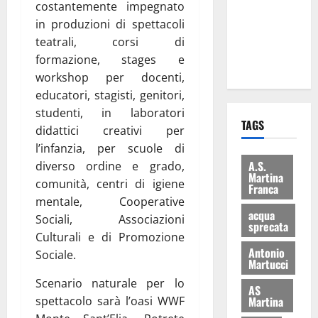
costantemente impegnato
i Baschi Blu
in produzioni di spettacoli
ai 15 nuovi
teatrali, corsi di
Fucilieri
formazione, stages e
dell’Aria
workshop per docenti,
educatori, stagisti, genitori,
studenti, in laboratori
TAGS
didattici creativi per
l’infanzia, per scuole di
A.S.
diverso ordine e grado,
Martina
comunità, centri di igiene
Franca
mentale, Cooperative
acqua
Sociali, Associazioni
sprecata
Culturali e di Promozione
Antonio
Sociale.
Martucci
Scenario naturale per lo
AS
Martina
spettacolo sarà l’oasi WWF