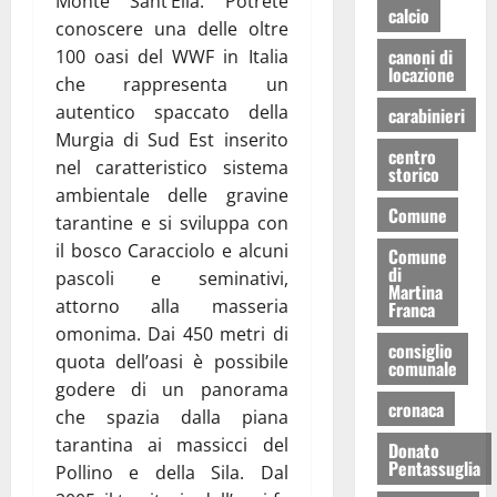
Monte Sant’Elia. Potrete
calcio
conoscere una delle oltre
canoni di
100 oasi del WWF in Italia
locazione
che rappresenta un
autentico spaccato della
carabinieri
Murgia di Sud Est inserito
centro
nel caratteristico sistema
storico
ambientale delle gravine
Comune
tarantine e si sviluppa con
il bosco Caracciolo e alcuni
Comune
di
pascoli e seminativi,
Martina
attorno alla masseria
Franca
omonima. Dai 450 metri di
consiglio
quota dell’oasi è possibile
comunale
godere di un panorama
cronaca
che spazia dalla piana
tarantina ai massicci del
Donato
Pentassuglia
Pollino e della Sila. Dal