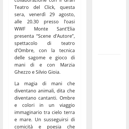
collaborazione con il Gran
pubblica il
Teatro del Click, questa
bando
sera, venerdì 29 agosto,
alloggi ERP
alle 20.30 presso l’oasi
2026:
WWF Monte Sant’Elia
domande
presenta “Scene d’Autore”,
dal 26
spettacolo di teatro
agosto
d’Ombre, con la tecnica
delle sagome e gioco di
La gara
mani di e con Marzia
ciclistica
Ghezzo e Silvio Gioia.
dei Giochi
attraversa
La magia di mani che
Martina
diventano animali, dita che
Franca:
diventano cantanti. Ombre
ecco le
e colori in un viaggio
strade
immaginario tra cielo terra
interessate
e mare. Un susseguirsi di
e gli orari
comicità e poesia che