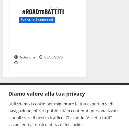
Eventi e Spettacoli
Road to Battiti 2026 arriva
a Martina Franca con Raf e
Fred De Palma
Redazione
08/06/2026
0
Diamo valore alla tua privacy
CONTATTI.
Utilizziamo i cookie per migliorare la tua esperienza di
navigazione, offrirti pubblicità o contenuti personalizzati
Redazione:
redazione@www.martinasera.it
e analizzare il nostro traffico. Cliccando “Accetta tutti”,
Direttore:
direttore@www.martinasera.it
acconsenti al nostro utilizzo dei cookie.
Info & Commerciale:
info@www.martinasera.it