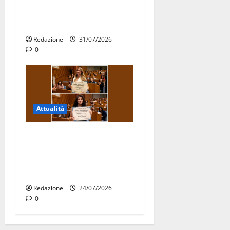
consegnati i Baschi Blu ai
15 nuovi Fucilieri dell’Aria
Redazione
31/07/2026
0
Attualità
Due giovani di Martina
Franca tra le eccellenze
universitarie italiane:
premiate a Montecitorio
Redazione
24/07/2026
0