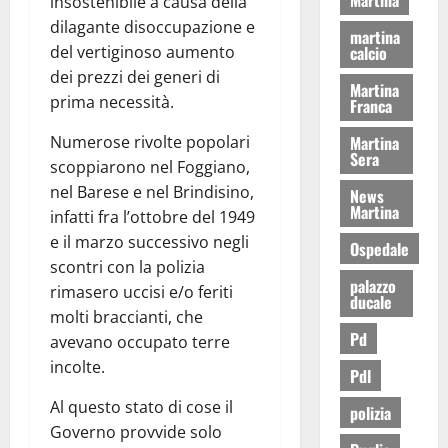
insostenibile a causa della
dilagante disoccupazione e
martina
del vertiginoso aumento
calcio
dei prezzi dei generi di
Martina
prima necessità.
Franca
Numerose rivolte popolari
Martina
Sera
scoppiarono nel Foggiano,
nel Barese e nel Brindisino,
News
Martina
infatti fra l’ottobre del 1949
e il marzo successivo negli
Ospedale
scontri con la polizia
palazzo
rimasero uccisi e/o feriti
ducale
molti braccianti, che
Pd
avevano occupato terre
incolte.
Pdl
Al questo stato di cose il
polizia
Governo provvide solo