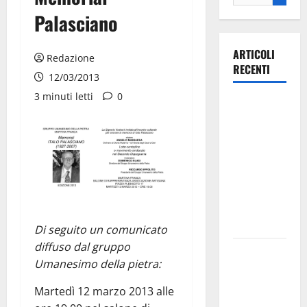
Palasciano
ARTICOLI
Redazione
RECENTI
12/03/2013
3 minuti letti
0
Ospedale di
Martina
Franca,
Forza Italia
annuncia la
protesta:
sit-in lunedì
10 agosto
Di seguito un comunicato
diffuso dal gruppo
Il Comune
Umanesimo della pietra:
di Martina
Franca
Martedì 12 marzo 2013 alle
pubblica il