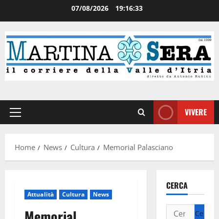
07/08/2026
19:16:34
VIVERE
Home
News
Cultura
Memorial Palasciano
CERCA
Attualità
Cultura
News
Memorial