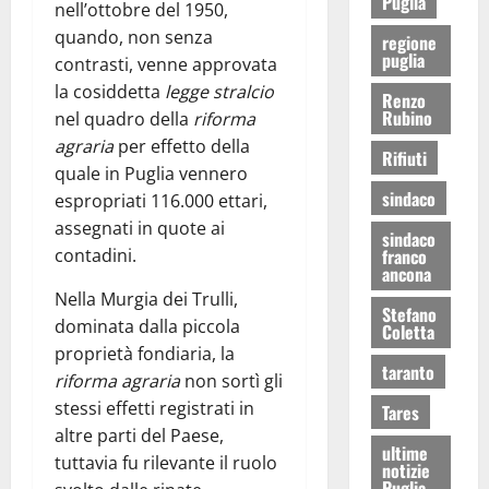
Puglia
nell’ottobre del 1950,
quando, non senza
regione
puglia
contrasti, venne approvata
la cosiddetta
legge stralcio
Renzo
Rubino
nel quadro della
riforma
agraria
per effetto della
Rifiuti
quale in Puglia vennero
sindaco
espropriati 116.000 ettari,
assegnati in quote ai
sindaco
contadini.
franco
ancona
Nella Murgia dei Trulli,
Stefano
dominata dalla piccola
Coletta
proprietà fondiaria, la
taranto
riforma agraria
non sortì gli
stessi effetti registrati in
Tares
altre parti del Paese,
ultime
tuttavia fu rilevante il ruolo
notizie
Puglia