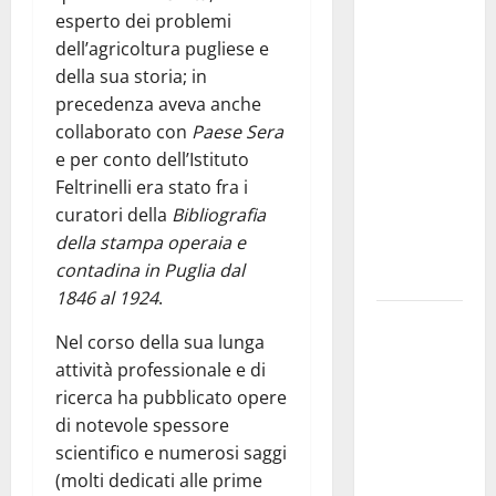
Martina
esperto dei problemi
Franca
dell’agricoltura pugliese e
investe
della sua storia; in
sulle
precedenza aveva anche
famiglie: in
collaborato con
Paese Sera
arrivo tre
e per conto dell’Istituto
seminari
Feltrinelli era stato fra i
dedicati ad
curatori della
Bibliografia
adolescenti,
della stampa operaia e
genitori ed
contadina in Puglia dal
empatia
1846 al 1924
.
Aeronautica
Nel corso della sua lunga
Militare, al
attività professionale e di
16° Stormo
ricerca ha pubblicato opere
di Martina
di notevole spessore
Franca
scientifico e numerosi saggi
consegnati
(molti dedicati alle prime
i Baschi Blu