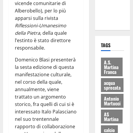
vicende comunitarie di
ai 15 nuovi
Alberobello), per lo più
Fucilieri
apparsi sulla rivista
dell’Aria
Riflessioni-Umanesimo
della Pietra
, della quale
l’estinto è stato direttore
TAGS
responsabile.
Domenico Blasi presenterà
A.S.
Martina
la sesta edizione di questa
Franca
manifestazione culturale,
nel corso della quale,
acqua
sprecata
annualmente, viene
trattato un argomento
Antonio
Martucci
storico, fra quelli di cui si è
interessato Italo Palasciano
AS
Martina
nel suo trentennale
rapporto di collaborazione
calcio