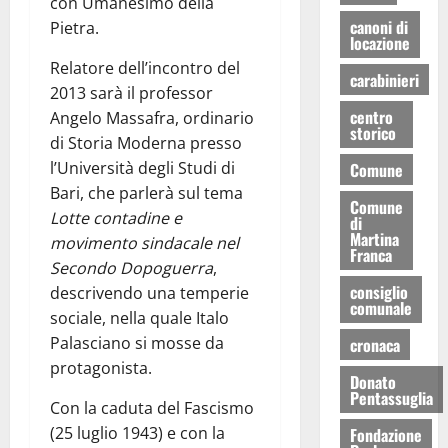
con Umanesimo della
canoni di
Pietra.
locazione
Relatore dell’incontro del
carabinieri
2013 sarà il professor
centro
Angelo Massafra, ordinario
storico
di Storia Moderna presso
l’Università degli Studi di
Comune
Bari, che parlerà sul tema
Comune
Lotte contadine e
di
Martina
movimento sindacale nel
Franca
Secondo Dopoguerra
,
consiglio
descrivendo una temperie
comunale
sociale, nella quale Italo
Palasciano si mosse da
cronaca
protagonista.
Donato
Pentassuglia
Con la caduta del Fascismo
(25 luglio 1943) e con la
Fondazione