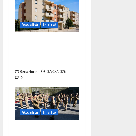
Attualità
In città
Il Comune di Martina Franca
pubblica il bando alloggi
ERP 2026: domande dal 26
agosto
Redazione
07/08/2026
0
Attualità
In città
Aeronautica Militare, al 16°
Stormo di Martina Franca