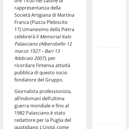
ore 19.00 nel salone di
bando
rappresentanza della
alloggi ERP
Società Artigiana di Martina
2026:
Franca (Piazza Plebiscito
domande
17) Umanesimo della Pietra
dal 26
celebrerà il
Memorial Italo
agosto
Palasciano (Alberobello 12
marzo 1927 – Bari 13
La gara
febbraio 2007)
, per
ciclistica
ricordare l’intensa attività
dei Giochi
pubblica di questo socio
attraversa
fondatore del Gruppo.
Martina
Franca:
Giornalista professionista,
ecco le
all’indomani dell’ultima
strade
guerra mondiale e fino al
interessate
1982 Palasciano è stato
e gli orari
redattore per la Puglia del
quotidiano
L’Unità
, come