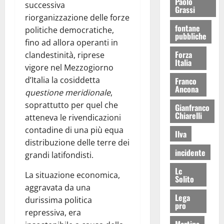
Paolo
successiva
Grassi
riorganizzazione delle forze
fontane
politiche democratiche,
pubbliche
fino ad allora operanti in
Forza
clandestinità, riprese
Italia
vigore nel Mezzogiorno
d’Italia la cosiddetta
Franco
Ancona
questione meridionale
,
soprattutto per quel che
Gianfranco
Chiarelli
atteneva le rivendicazioni
contadine di una più equa
Ilva
distribuzione delle terre dei
incidente
grandi latifondisti.
Lc
La situazione economica,
Solito
aggravata da una
Lega
durissima politica
pro
repressiva, era
Martina