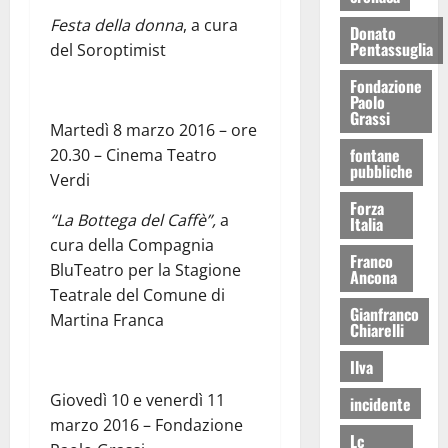
Festa della donna
, a cura
Donato
Pentassuglia
del Soroptimist
Fondazione
Paolo
Grassi
Martedì 8 marzo 2016 – ore
fontane
20.30 – Cinema Teatro
pubbliche
Verdi
Forza
“La Bottega del Caffè”,
a
Italia
cura della Compagnia
Franco
BluTeatro per la Stagione
Ancona
Teatrale del Comune di
Gianfranco
Martina Franca
Chiarelli
Ilva
Giovedì 10 e venerdì 11
incidente
marzo 2016 – Fondazione
Lc