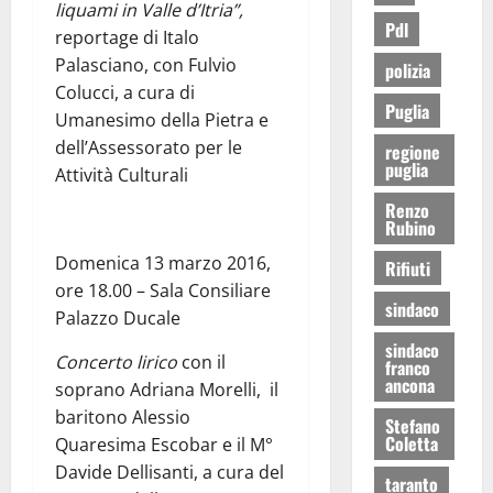
liquami in Valle d’Itria”,
Pdl
reportage di Italo
Palasciano, con Fulvio
polizia
Colucci, a cura di
Puglia
Umanesimo della Pietra e
dell’Assessorato per le
regione
puglia
Attività Culturali
Renzo
Rubino
Domenica 13 marzo 2016,
Rifiuti
ore 18.00 – Sala Consiliare
sindaco
Palazzo Ducale
sindaco
Concerto lirico
con il
franco
ancona
soprano Adriana Morelli, il
baritono Alessio
Stefano
Coletta
Quaresima Escobar e il M°
Davide Dellisanti, a cura del
taranto