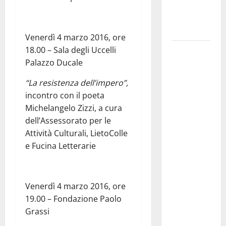
ai 15 nuovi
Fucilieri
dell’Aria
Venerdì 4 marzo 2016, ore
18.00 – Sala degli Uccelli
Martina
Palazzo Ducale
Franca,
Marraffa
“La resistenza dell’impero”,
attacca
incontro con il poeta
Regione e
Michelangelo Zizzi, a cura
Comune:
dell’Assessorato per le
“Nuovi
Attività Culturali, LietoColle
medici solo
e Fucina Letterarie
a
novembre.
Faremo
Venerdì 4 marzo 2016, ore
accesso agli
19.00 – Fondazione Paolo
atti su Tari,
Grassi
rifiuti e