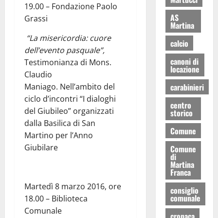
19.00 – Fondazione Paolo
AS
Grassi
Martina
“La misericordia: cuore
calcio
dell’evento pasquale”,
canoni di
Testimonianza di Mons.
locazione
Claudio
Maniago. Nell’ambito del
carabinieri
ciclo d’incontri “I dialoghi
centro
del Giubileo” organizzati
storico
dalla Basilica di San
Comune
Martino per l’Anno
Giubilare
Comune
di
Martina
Franca
Martedì 8 marzo 2016, ore
consiglio
comunale
18.00 – Biblioteca
Comunale
cronaca