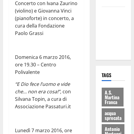
bilancio”
Concerto con Ivana Zaurino
(violino) e Giovanna Vinci
Martina
(pianoforte) in concerto, a
Franca: Il
cura della Fondazione
sindaco non
Paolo Grassi
ha fatto le
scuse alla
Lillo
Domenica 6 marzo 2016,
ore 19.30 – Centro
Polivalente
TAGS
“E Dio fece l’uomo e vide
che… non era cosa!”,
con
A.S.
Martina
Silvana Topin, a cura di
Franca
Associazione Passaturi.it
acqua
sprecata
Antonio
Lunedì 7 marzo 2016, ore
Martucci