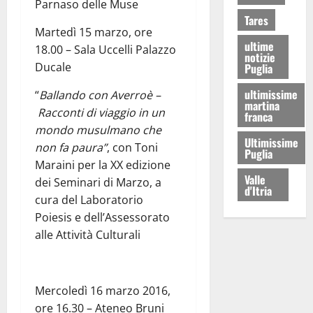
Parnaso delle Muse
Tares
Martedì 15 marzo, ore
ultime
18.00 – Sala Uccelli Palazzo
notizie
Ducale
Puglia
ultimissime
“
Ballando con Averroè –
martina
Racconti di viaggio in un
franca
mondo musulmano che
Ultimissime
non fa paura”
, con Toni
Puglia
Maraini per la XX edizione
Valle
dei Seminari di Marzo, a
d'Itria
cura del Laboratorio
Poiesis e dell’Assessorato
alle Attività Culturali
Mercoledì 16 marzo 2016,
ore 16.30 – Ateneo Bruni