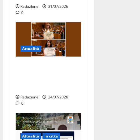
Redazione
31/07/2026
0
Attualità
Due giovani di Martina
Franca tra le eccellenze
universitarie italiane:
premiate a Montecitorio
Redazione
24/07/2026
0
Attualità
In città