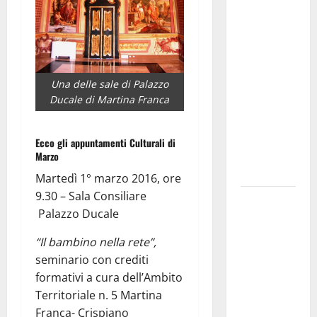
Franca
investe
sulle
famiglie: in
arrivo tre
Una delle sale di Palazzo
Ducale di Martina Franca
seminari
dedicati ad
adolescenti,
Ecco gli appuntamenti Culturali di
genitori ed
Marzo
empatia
Martedì 1° marzo 2016, ore
9.30 – Sala Consiliare
Aeronautica
Palazzo Ducale
Militare, al
16° Stormo
“Il bambino nella rete”,
di Martina
seminario con crediti
Franca
formativi a cura dell’Ambito
consegnati
Territoriale n. 5 Martina
i Baschi Blu
Franca- Crispiano