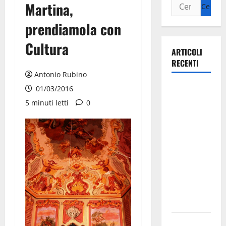
Martina,
prendiamola con
Cultura
ARTICOLI
RECENTI
Antonio Rubino
La gara
01/03/2016
ciclistica
5 minuti letti
0
dei Giochi
attraversa
Martina
Franca:
ecco le
strade
interessate
e gli orari
Martina