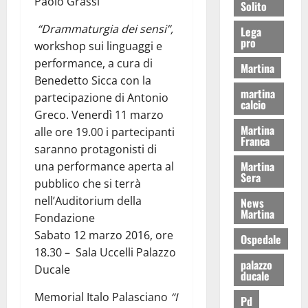
Paolo Grassi
Solito
“Drammaturgia dei sensi”,
Lega
pro
workshop sui linguaggi e
performance, a cura di
Martina
Benedetto Sicca con la
martina
partecipazione di Antonio
calcio
Greco. Venerdì 11 marzo
Martina
alle ore 19.00 i partecipanti
Franca
saranno protagonisti di
Martina
una performance aperta al
Sera
pubblico che si terrà
nell’Auditorium della
News
Martina
Fondazione
Sabato 12 marzo 2016, ore
Ospedale
18.30 – Sala Uccelli Palazzo
palazzo
Ducale
ducale
Memorial Italo Palasciano
“I
Pd