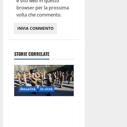
e sito web in questo
browser per la prossima
volta che commento.
STORIE CORRELATE
Attualità
In città
Aeronautica Militare, al 16°
Stormo di Martina Franca
consegnati i Baschi Blu ai
15 nuovi Fucilieri dell’Aria