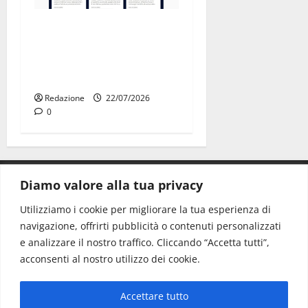
Parcheggi a Martina Franca,
cambia tutto: abbonamenti
online sul nuovo portale
Muvin
Redazione
22/07/2026
0
Diamo valore alla tua privacy
CONTATTI.
Utilizziamo i cookie per migliorare la tua esperienza di
navigazione, offrirti pubblicità o contenuti personalizzati
Redazione:
redazione@www.martinasera.it
e analizzare il nostro traffico. Cliccando “Accetta tutti”,
Direttore:
direttore@www.martinasera.it
acconsenti al nostro utilizzo dei cookie.
Info & Commerciale:
info@www.martinasera.it
Accettare tutto