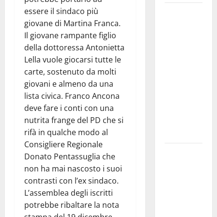
essere il sindaco più
Martina
giovane di Martina Franca.
Franca
Il giovane rampante figlio
investe
della dottoressa Antonietta
sulle
Lella vuole giocarsi tutte le
famiglie: in
carte, sostenuto da molti
arrivo tre
giovani e almeno da una
seminari
lista civica. Franco Ancona
dedicati ad
deve fare i conti con una
adolescenti,
nutrita frange del PD che si
genitori ed
rifà in qualche modo al
empatia
Consigliere Regionale
Aeronautica
Donato Pentassuglia che
Militare, al
non ha mai nascosto i suoi
16° Stormo
contrasti con l’ex sindaco.
di Martina
L’assemblea degli iscritti
Franca
potrebbe ribaltare la nota
consegnati