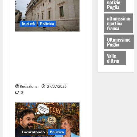
notizie
Puglia
ultimissime
martina
In città
Politica
franca
Ultimissime
Martina Franca, Marraffa
Puglia
attacca Regione e Comune:
“Nuovi medici solo a
Valle
d'Itria
novembre. Faremo accesso
agli atti su Tari, rifiuti e
bilancio”
Redazione
27/07/2026
0
Locorotondo
Politica