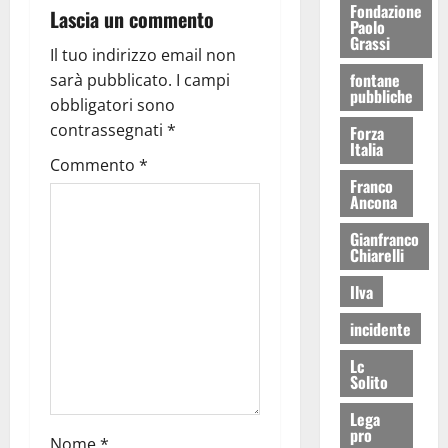
Fondazione
Lascia un commento
Paolo
Grassi
Il tuo indirizzo email non
fontane
sarà pubblicato.
I campi
pubbliche
obbligatori sono
contrassegnati
*
Forza
Italia
Commento
*
Franco
Ancona
Gianfranco
Chiarelli
Ilva
incidente
Lc
Solito
Lega
pro
Nome
*