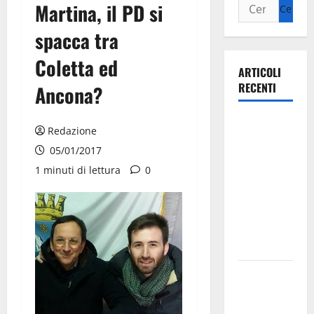
Martina, il PD si
spacca tra
Coletta ed
ARTICOLI
RECENTI
Ancona?
Ospedale di
Redazione
Martina
05/01/2017
Franca,
1 minuti di lettura
0
Forza Italia
annuncia la
protesta:
sit-in lunedì
10 agosto
Il Comune
di Martina
Franca