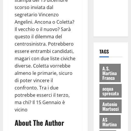
stampa del 19 dicembre
i Baschi Blu
scorso inviata dal
ai 15 nuovi
segretario Vincenzo
Fucilieri
Angelini. Ancona o Coletta?
dell’Aria
Il vecchio o il nuovo? Sarà
questo il dilemma del
centrosinistra. Potrebbero
essere entrambi candidati,
TAGS
magari con due liste civiche
diverse. Coletta vorrebbe
A.S.
Martina
almeno le primarie, sicuro
Franca
di poter vincere il
confronto. Tra i due
acqua
sprecata
potrebbe esserci il terzo,
ma chi? Il 15 Gennaio è
Antonio
Martucci
vicino
AS
About The Author
Martina