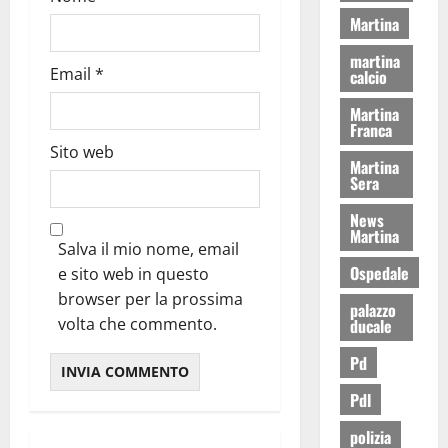
Martina
martina
Email
*
calcio
Martina
Franca
Sito web
Martina
Sera
News
Martina
Salva il mio nome, email
Ospedale
e sito web in questo
browser per la prossima
palazzo
volta che commento.
ducale
Pd
Pdl
polizia