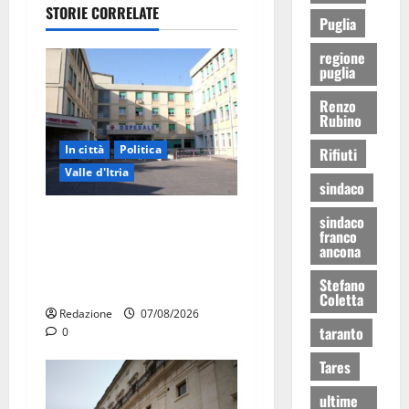
STORIE CORRELATE
Puglia
regione
puglia
Renzo
Rubino
In città
Politica
Rifiuti
Valle d'Itria
sindaco
Ospedale di Martina Franca,
sindaco
franco
Forza Italia annuncia la
ancona
protesta: sit-in lunedì 10
Stefano
agosto
Coletta
Redazione
07/08/2026
taranto
0
Tares
ultime