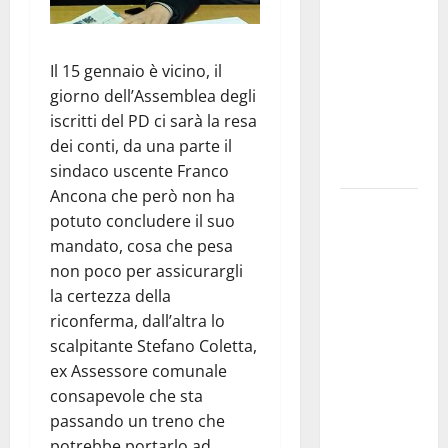
pubblica il
bando
alloggi ERP
Il 15 gennaio è vicino, il
2026:
giorno dell’Assemblea degli
domande
iscritti del PD ci sarà la resa
dal 26
dei conti, da una parte il
agosto
sindaco uscente Franco
Ancona che però non ha
La gara
potuto concludere il suo
ciclistica
mandato, cosa che pesa
dei Giochi
non poco per assicurargli
attraversa
la certezza della
Martina
riconferma, dall’altra lo
Franca:
scalpitante Stefano Coletta,
ecco le
ex Assessore comunale
strade
consapevole che sta
interessate
passando un treno che
e gli orari
potrebbe portarlo ad