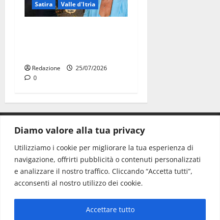
Satira
Valle d'Itria
Martina Franca: Il sindaco
non ha fatto le scuse alla
Lillo
Redazione
25/07/2026
0
Diamo valore alla tua privacy
CONTATTI.
Utilizziamo i cookie per migliorare la tua esperienza di
navigazione, offrirti pubblicità o contenuti personalizzati
Redazione:
redazione@www.martinasera.it
e analizzare il nostro traffico. Cliccando “Accetta tutti”,
Direttore:
direttore@www.martinasera.it
acconsenti al nostro utilizzo dei cookie.
Info & Commerciale:
info@www.martinasera.it
Accettare tutto