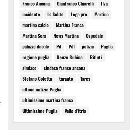
Franco Ancona
Gianfranco Chiarelli
Ilva
incidente
Lc Solito
Lega pro
Martina
martina calcio
Martina Franca
Martina Sera
News Martina
Ospedale
palazzo ducale
Pd
Pdl
polizia
Puglia
regione puglia
Renzo Rubino
Rifiuti
sindaco
sindaco franco ancona
Stefano Coletta
taranto
Tares
ultime notizie Puglia
ultimissime martina franca
r
Ultimissime Puglia
Valle d'Itria
a