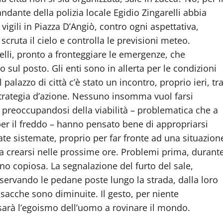
ante della polizia locale Egidio Zingarelli abbia
vigili in Piazza D’Angiò, contro ogni aspettativa,
scruta il cielo e controlla le previsioni meteo.
lli, pronto a fronteggiare le emergenze, che
sul posto. Gli enti sono in allerta per le condizioni
palazzo di città c’è stato un incontro, proprio ieri, tr
 strategia d’azione. Nessuno insomma vuol farsi
”, preoccupandosi della viabilità – problematica che a
per il freddo – hanno pensato bene di appropriarsi
ate sistemate, proprio per far fronte ad una situazion
a crearsi nelle prossime ore. Problemi prima, durant
o copiosa. La segnalazione del furto del sale,
sservando le pedane poste lungo la strada, dalla loro
sacche sono diminuite. Il gesto, per niente
 sarà l’egoismo dell’uomo a rovinare il mondo.