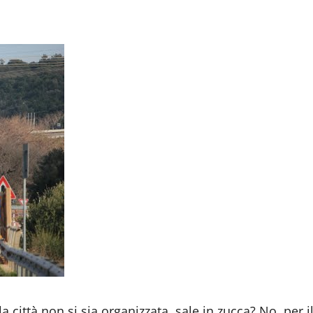
a città non si sia organizzata, sale in zucca? No, per i