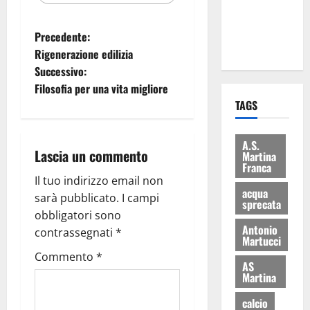
ai 15 nuovi
Fucilieri
Precedente:
dell’Aria
Rigenerazione edilizia
Successivo:
Filosofia per una vita migliore
TAGS
A.S.
Lascia un commento
Martina
Franca
Il tuo indirizzo email non
acqua
sarà pubblicato.
I campi
sprecata
obbligatori sono
Antonio
contrassegnati
*
Martucci
Commento
*
AS
Martina
calcio