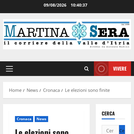
09/08/2026
10:40:37
VIVERE
Home
News
Cronaca
Le elezioni sono finite
CERCA
Cronaca
News
Le elezioni sono