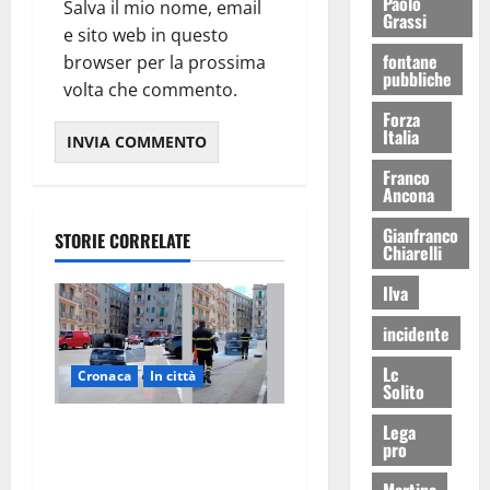
Paolo
Salva il mio nome, email
Grassi
e sito web in questo
fontane
browser per la prossima
pubbliche
volta che commento.
Forza
Italia
Franco
Ancona
Gianfranco
STORIE CORRELATE
Chiarelli
Ilva
incidente
Lc
Cronaca
In città
Solito
Auto in fiamme,
Lega
pro
intervengono i Vigili del
Fuoco
Martina