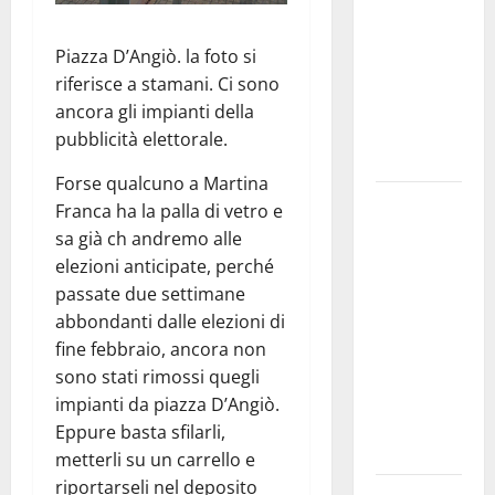
bando
alloggi ERP
Piazza D’Angiò. la foto si
2026:
riferisce a stamani. Ci sono
domande
ancora gli impianti della
dal 26
pubblicità elettorale.
agosto
Forse qualcuno a Martina
La gara
Franca ha la palla di vetro e
ciclistica
sa già ch andremo alle
dei Giochi
elezioni anticipate, perché
attraversa
passate due settimane
Martina
abbondanti dalle elezioni di
Franca:
fine febbraio, ancora non
ecco le
sono stati rimossi quegli
strade
impianti da piazza D’Angiò.
interessate
Eppure basta sfilarli,
e gli orari
metterli su un carrello e
riportarseli nel deposito