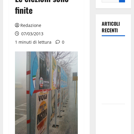
finite
ARTICOLI
Redazione
RECENTI
07/03/2013
1 minuti di lettura
0
Ospedale di
Martina
Franca,
Forza Italia
annuncia la
protesta:
sit-in lunedì
10 agosto
Il Comune
di Martina
Franca
pubblica il