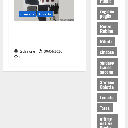
Puglia
regione
Cronaca
In città
puglia
Renzo
Martina Franca, sorpresi in
Rubino
casa con la refurtiva:
Rifiuti
quattro arresti
sindaco
Redazione
30/04/2026
0
sindaco
franco
ancona
Stefano
Coletta
taranto
Tares
ultime
notizie
Puglia