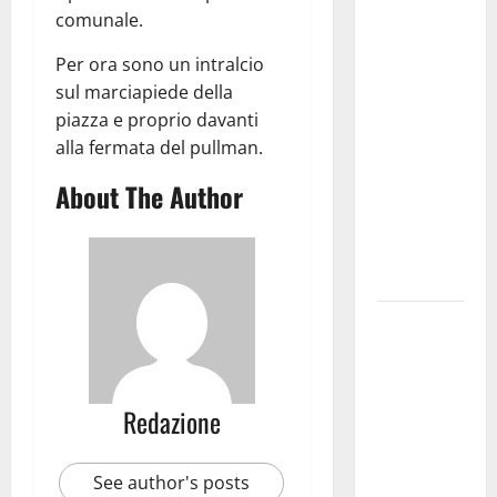
Martina
comunale.
Franca
investe
Per ora sono un intralcio
sulle
sul marciapiede della
famiglie: in
piazza e proprio davanti
arrivo tre
alla fermata del pullman.
seminari
About The Author
dedicati ad
adolescenti,
genitori ed
empatia
Aeronautica
Militare, al
16° Stormo
di Martina
Redazione
Franca
consegnati
See author's posts
i Baschi Blu