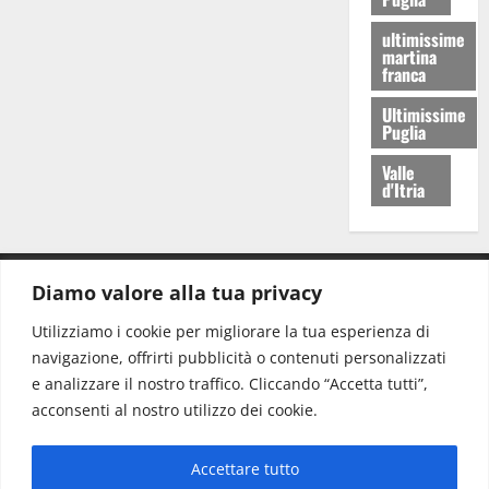
ultimissime
martina
franca
Ultimissime
Puglia
Valle
d'Itria
Diamo valore alla tua privacy
CONTATTI.
Utilizziamo i cookie per migliorare la tua esperienza di
navigazione, offrirti pubblicità o contenuti personalizzati
Redazione:
redazione@www.martinasera.it
e analizzare il nostro traffico. Cliccando “Accetta tutti”,
Direttore:
direttore@www.martinasera.it
acconsenti al nostro utilizzo dei cookie.
Info & Commerciale:
info@www.martinasera.it
Accettare tutto