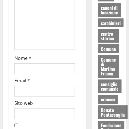
canoni di
locazione
carabinieri
centro
storico
Comune
Nome
*
Comune
di
Martina
Franca
Email
*
consiglio
comunale
cronaca
Sito web
Donato
Pentassuglia
Fondazione