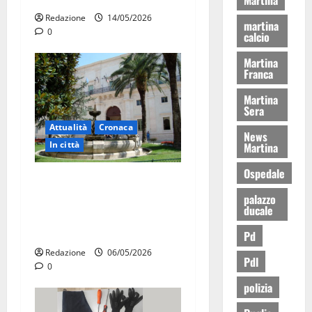
Redazione
14/05/2026
martina
0
calcio
Martina
Franca
Martina
Sera
Attualità
Cronaca
News
In città
Martina
Ospedale
Martina Franca, presunte
tangenti sul verde pubblico:
palazzo
ducale
la Procura chiede il carcere
per un funzionario
Pd
Redazione
06/05/2026
Pdl
0
polizia