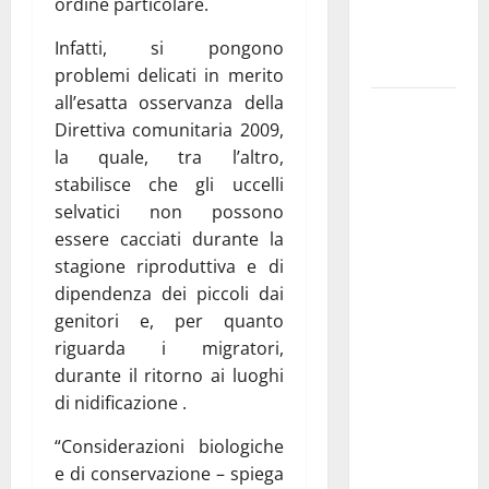
ordine particolare.
ai 15 nuovi
Fucilieri
Infatti, si pongono
dell’Aria
problemi delicati in merito
all’esatta osservanza della
Martina
Direttiva comunitaria 2009,
Franca,
la quale, tra l’altro,
Marraffa
stabilisce che gli uccelli
attacca
selvatici non possono
Regione e
essere cacciati durante la
Comune:
stagione riproduttiva e di
“Nuovi
dipendenza dei piccoli dai
medici solo
genitori e, per quanto
a
riguarda i migratori,
novembre.
durante il ritorno ai luoghi
Faremo
di nidificazione .
accesso agli
atti su Tari,
“Considerazioni biologiche
rifiuti e
e di conservazione – spiega