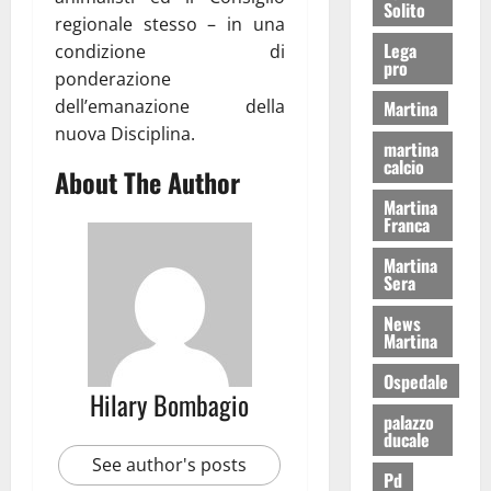
Solito
regionale stesso – in una
Lega
condizione di
pro
ponderazione
dell’emanazione della
Martina
nuova Disciplina.
martina
calcio
About The Author
Martina
Franca
Martina
Sera
News
Martina
Ospedale
Hilary Bombagio
palazzo
ducale
See author's posts
Pd