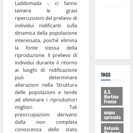
bilancio”
Laddomada -, ci fanno
temere le gravi
Martina
ripercussioni del prelievo di
Franca: Il
individui nidificanti sulla
sindaco non
dinamica della popolazione
ha fatto le
interessata, poiché elimina
scuse alla
la fonte stessa della
Lillo
riproduzione. Il prelievo di
individui durante il ritorno
ai luoghi di nidificazione
TAGS
può determinare
alterazioni nella Struttura
A.S.
delle popolazioni e tende
Martina
ad eliminare i riproduttori
Franca
migliori. Tali
acqua
preoccupazioni derivano
sprecata
dalla non completa
Antonio
conoscenza dello stato
Martucci