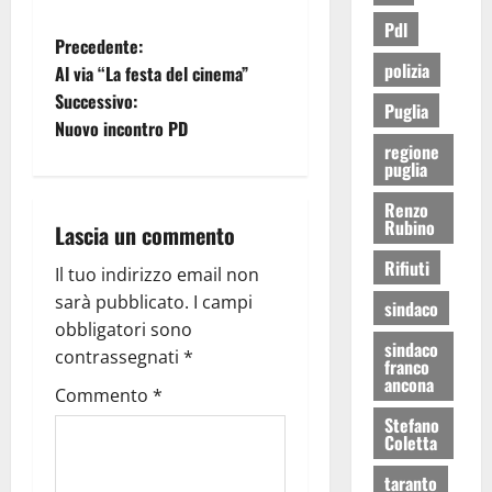
Pdl
Precedente:
polizia
Al via “La festa del cinema”
Successivo:
Puglia
Nuovo incontro PD
regione
puglia
Renzo
Rubino
Lascia un commento
Rifiuti
Il tuo indirizzo email non
sarà pubblicato.
I campi
sindaco
obbligatori sono
sindaco
contrassegnati
*
franco
ancona
Commento
*
Stefano
Coletta
taranto