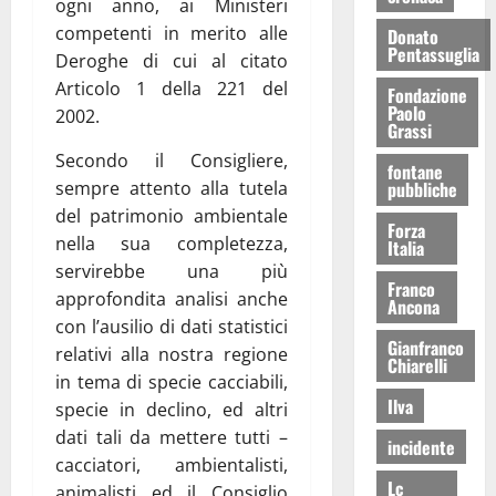
ogni anno, ai Ministeri
competenti in merito alle
Donato
Pentassuglia
Deroghe di cui al citato
Articolo 1 della 221 del
Fondazione
Paolo
2002.
Grassi
Secondo il Consigliere,
fontane
sempre attento alla tutela
pubbliche
del patrimonio ambientale
Forza
nella sua completezza,
Italia
servirebbe una più
Franco
approfondita analisi anche
Ancona
con l’ausilio di dati statistici
Gianfranco
relativi alla nostra regione
Chiarelli
in tema di specie cacciabili,
Ilva
specie in declino, ed altri
dati tali da mettere tutti –
incidente
cacciatori, ambientalisti,
Lc
animalisti ed il Consiglio