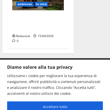
ambiente
In città
Martina Franca, partiti gli
interventi anti Xylella nelle
aree extraurbane
Redazione
15/04/2026
0
Diamo valore alla tua privacy
CONTATTI.
Utilizziamo i cookie per migliorare la tua esperienza di
navigazione, offrirti pubblicità o contenuti personalizzati
Redazione:
redazione@www.martinasera.it
e analizzare il nostro traffico. Cliccando “Accetta tutti”,
Direttore:
direttore@www.martinasera.it
acconsenti al nostro utilizzo dei cookie.
Info & Commerciale:
info@www.martinasera.it
Accettare tutto