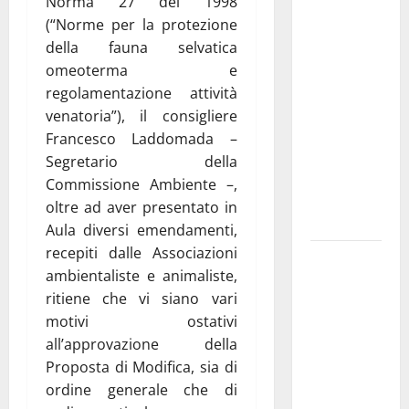
Norma 27 del 1998
Franca
(“Norme per la protezione
investe
della fauna selvatica
sulle
omeoterma e
famiglie: in
regolamentazione attività
arrivo tre
venatoria”), il consigliere
seminari
Francesco Laddomada –
dedicati ad
Segretario della
adolescenti,
Commissione Ambiente –,
genitori ed
oltre ad aver presentato in
empatia
Aula diversi emendamenti,
recepiti dalle Associazioni
Aeronautica
ambientaliste e animaliste,
Militare, al
ritiene che vi siano vari
16° Stormo
motivi ostativi
di Martina
all’approvazione della
Franca
Proposta di Modifica, sia di
consegnati
ordine generale che di
i Baschi Blu