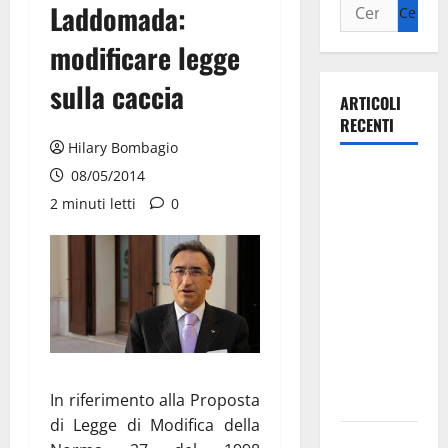
Laddomada:
modificare legge
sulla caccia
ARTICOLI
RECENTI
Hilary Bombagio
La gara
08/05/2014
ciclistica
2 minuti letti
0
dei Giochi
attraversa
Martina
Franca:
ecco le
strade
interessate
In riferimento alla Proposta
e gli orari
di Legge di Modifica della
Martina