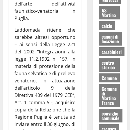
dell’arte dell’attività
AS
faunistico-venatoria in
Martina
Puglia.
calcio
Laddomada ritiene che
canoni di
sarebbe altresì opportuno
locazione
– ai sensi della Legge 221
del 2002 “Integrazioni alla
carabinieri
legge 11.2.1992 n. 157, in
centro
materia di protezione della
storico
fauna selvatica e di prelievo
Comune
venatorio, in attuazione
dell’articolo 9 della
Comune
di
Direttiva 409 del 1979 CEE”,
Martina
Art. 1 comma 5 -, acquisire
Franca
copia della Relazione che la
consiglio
Regione Puglia è tenuta ad
comunale
inviare entro il 30 giugno, di
cronaca