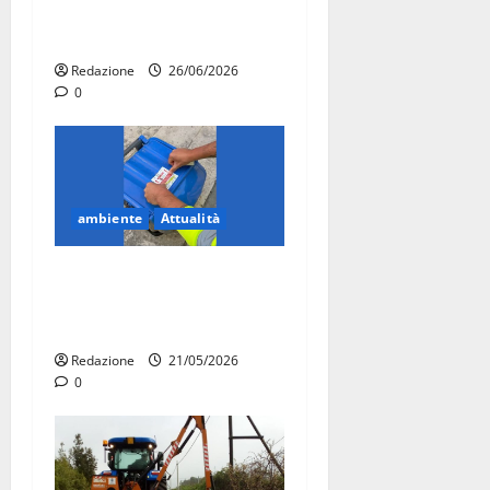
raccolta rifiuti anche nelle
zone finora escluse
Redazione
26/06/2026
0
ambiente
Attualità
Martina Franca, dal 31
maggio obbligo dei nuovi
mastelli per i rifiuti
Redazione
21/05/2026
0