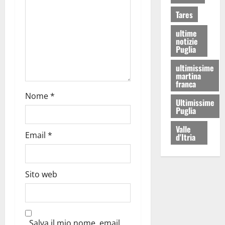
Tares
ultime
notizie
Puglia
ultimissime
martina
franca
Nome
*
Ultimissime
Puglia
Valle
Email
*
d'Itria
Sito web
Salva il mio nome, email