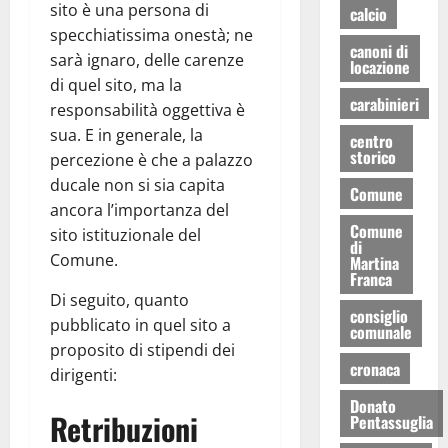
sito è una persona di
calcio
specchiatissima onestà; ne
canoni di
sarà ignaro, delle carenze
locazione
di quel sito, ma la
carabinieri
responsabilità oggettiva è
sua. E in generale, la
centro
storico
percezione è che a palazzo
ducale non si sia capita
Comune
ancora l’importanza del
Comune
sito istituzionale del
di
Comune.
Martina
Franca
Di seguito, quanto
consiglio
pubblicato in quel sito a
comunale
proposito di stipendi dei
cronaca
dirigenti:
Donato
Retribuzioni
Pentassuglia