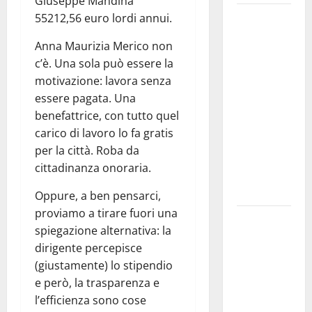
Giuseppe Mandina
Martina
55212,56 euro lordi annui.
Franca
Anna Maurizia Merico non
investe
c’è. Una sola può essere la
sulle
motivazione: lavora senza
famiglie: in
essere pagata. Una
arrivo tre
benefattrice, con tutto quel
seminari
carico di lavoro lo fa gratis
dedicati ad
per la città. Roba da
adolescenti,
cittadinanza onoraria.
genitori ed
empatia
Oppure, a ben pensarci,
proviamo a tirare fuori una
Aeronautica
spiegazione alternativa: la
Militare, al
dirigente percepisce
16° Stormo
(giustamente) lo stipendio
di Martina
e però, la trasparenza e
Franca
l’efficienza sono cose
consegnati