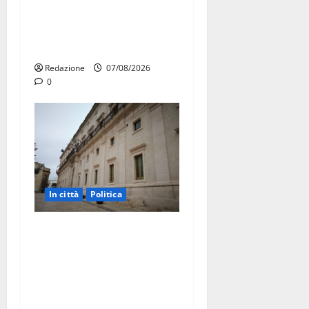
Forza Italia annuncia la
protesta: sit-in lunedì 10
agosto
Redazione
07/08/2026
0
In città
Politica
Martina Franca, Marraffa
attacca Regione e Comune:
“Nuovi medici solo a
novembre. Faremo accesso
agli atti su Tari, rifiuti e