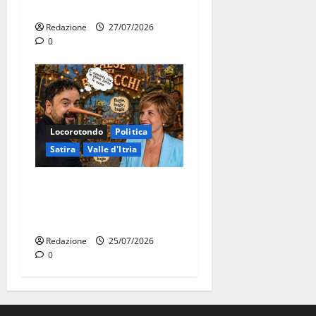
bilancio”
Redazione
27/07/2026
0
Locorotondo
Politica
Satira
Valle d'Itria
Martina Franca: Il sindaco
non ha fatto le scuse alla
Lillo
Redazione
25/07/2026
0