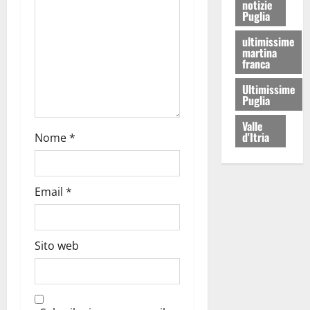
notizie
Puglia
ultimissime
martina
franca
Ultimissime
Puglia
Valle
d'Itria
Nome
*
Email
*
Sito web