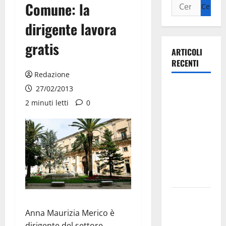
Comune: la
dirigente lavora
gratis
ARTICOLI
RECENTI
Redazione
Ospedale di
27/02/2013
Martina
2 minuti letti
0
Franca,
Forza Italia
annuncia la
protesta:
sit-in lunedì
10 agosto
Il Comune
di Martina
Anna Maurizia Merico è
Franca
dirigente del settore