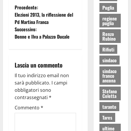
Precedente:
Puglia
Elezioni 2013, la riflessione del
regione
Pd Martina Franca
puglia
Successivo:
Renzo
Donne e Ilva a Palazzo Ducale
Rubino
Rifiuti
sindaco
Lascia un commento
sindaco
franco
Il tuo indirizzo email non
ancona
sarà pubblicato.
I campi
obbligatori sono
Stefano
Coletta
contrassegnati
*
taranto
Commento
*
Tares
ultime