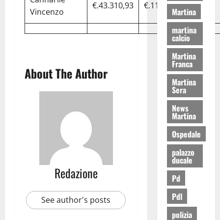
€.43.310,93
€.11.533,08
Martina
Vincenzo
martina
calcio
Martina
Franca
About The Author
Martina
Sera
News
Martina
Ospedale
palazzo
ducale
Redazione
Pd
Pdl
See author's posts
polizia