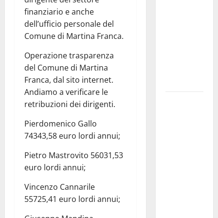
pubblica il
finanziario e anche
bando
dell’ufficio personale del
alloggi ERP
Comune di Martina Franca.
2026:
Operazione trasparenza
domande
del Comune di Martina
dal 26
Franca, dal sito internet.
agosto
Andiamo a verificare le
La gara
retribuzioni dei dirigenti.
ciclistica
Pierdomenico Gallo
dei Giochi
74343,58 euro lordi annui;
attraversa
Martina
Pietro Mastrovito 56031,53
Franca:
euro lordi annui;
ecco le
strade
Vincenzo Cannarile
interessate
55725,41 euro lordi annui;
e gli orari