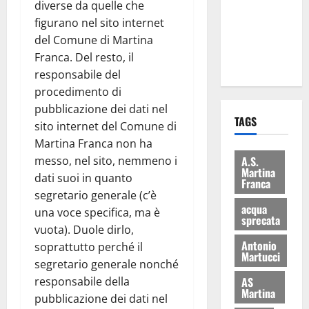
diverse da quelle che
i Baschi Blu
figurano nel sito internet
ai 15 nuovi
del Comune di Martina
Fucilieri
Franca. Del resto, il
dell’Aria
responsabile del
procedimento di
pubblicazione dei dati nel
TAGS
sito internet del Comune di
Martina Franca non ha
A.S.
messo, nel sito, nemmeno i
Martina
dati suoi in quanto
Franca
segretario generale (c’è
acqua
una voce specifica, ma è
sprecata
vuota). Duole dirlo,
Antonio
soprattutto perché il
Martucci
segretario generale nonché
AS
responsabile della
Martina
pubblicazione dei dati nel