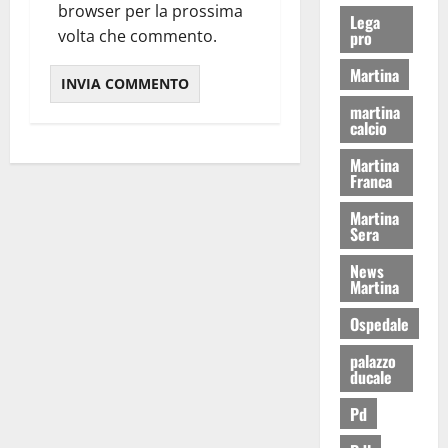
browser per la prossima
Lega
volta che commento.
pro
Martina
martina
calcio
Martina
Franca
Martina
Sera
News
Martina
Ospedale
palazzo
ducale
Pd