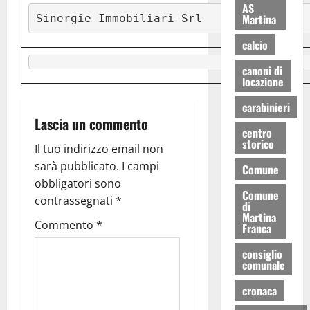
AS
Martina
Sinergie Immobiliari Srl
calcio
canoni di
locazione
carabinieri
Lascia un commento
centro
storico
Il tuo indirizzo email non
sarà pubblicato.
I campi
Comune
obbligatori sono
Comune
contrassegnati
*
di
Martina
Commento
*
Franca
consiglio
comunale
cronaca