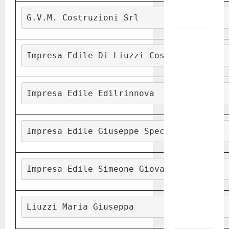
Fucilieri
dell’Aria
G.V.M. Costruzioni Srl
Martina
Franca,
Impresa Edile Di Liuzzi Cosimo
Marraffa
attacca
Regione e
Impresa Edile Edilrinnova
Comune:
“Nuovi
medici solo
Impresa Edile Giuseppe Speciale
a
novembre.
Faremo
Impresa Edile Simeone Giovanni
accesso agli
atti su Tari,
rifiuti e
Liuzzi Maria Giuseppa
bilancio”