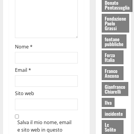
Donato
Pentassuglia
Fondazione
Paolo
Grassi
fontane
pubbliche
Nome
*
Forza
Italia
Email
*
Franco
Ancona
Gianfranco
Chiarelli
Sito web
Ilva
incidente
Salva il mio nome, email
Lc
Solito
e sito web in questo