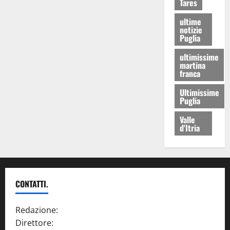
Tares
ultime
notizie
Puglia
ultimissime
martina
franca
Ultimissime
Puglia
Valle
d'Itria
CONTATTI.
Redazione:
redazione@www.martinasera.it
Direttore:
direttore@www.martinasera.it