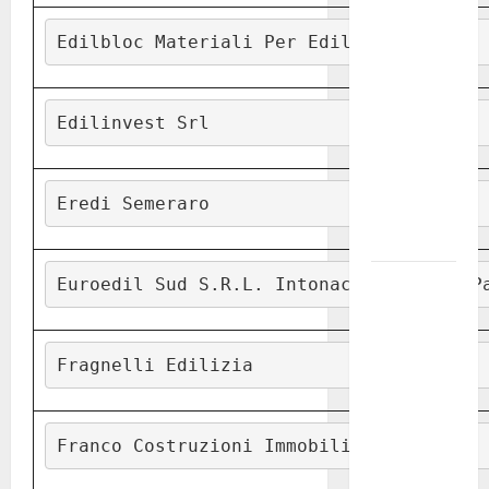
investe
Edilbloc Materiali Per Edilizia
sulle
famiglie: in
arrivo tre
Edilinvest Srl
seminari
dedicati ad
adolescenti,
Eredi Semeraro
genitori ed
empatia
Aeronautica
Euroedil Sud S.R.L. Intonaci Restauri P
Militare, al
16° Stormo
di Martina
Fragnelli Edilizia
Franca
consegnati
i Baschi Blu
Franco Costruzioni Immobiliari Srl
ai 15 nuovi