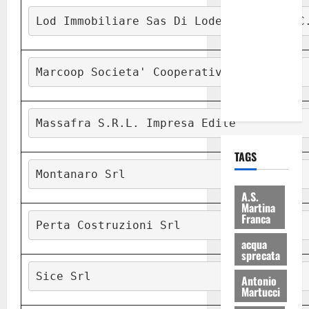
Martina
Lod Immobiliare Sas Di Lodeserto M. & C
Franca: Il
sindaco non
ha fatto le
Marcoop Societa' Cooperativa
scuse alla
Lillo
Massafra S.R.L. Impresa Edile
TAGS
Montanaro Srl
A.S.
Martina
Franca
Perta Costruzioni Srl
acqua
sprecata
Sice Srl
Antonio
Martucci