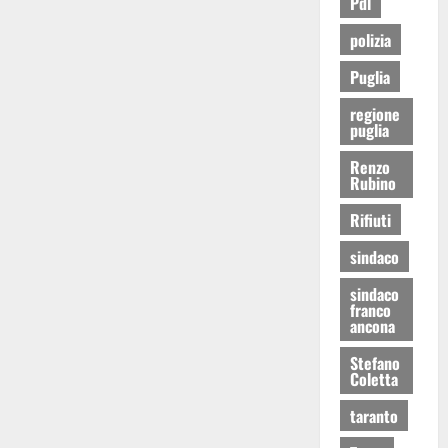
Pdl
polizia
Puglia
regione
puglia
Renzo
Rubino
Rifiuti
sindaco
sindaco
franco
ancona
Stefano
Coletta
taranto